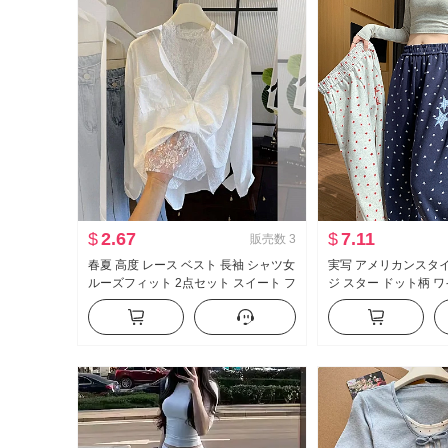
$
2.67
$
7.11
販売数
3
春夏 高度 レース ベスト 長袖 シャツ女
実写 アメリカンスタ
ルーズフィット 2点セット スイート フ
ジ スター ドット柄 
レッシュ
2026 秋 新品 ファ
ット スリム効果 カ