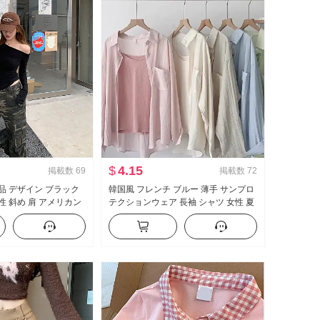
$
4.15
掲載数
69
掲載数
72
 新品 デザイン ブラック
韓国風 フレンチ ブルー 薄手 サンプロ
性 斜め 肩 アメリカン
テクションウェア 長袖 シャツ 女性 夏
ースタイル オフショ
服 ルーズフィット カジュアル ルーズ
ルダー トップス
長袖 シングル シャツ