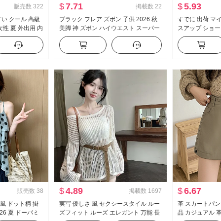
$
7.71
$
5.93
販売数
322
掲載数
22
い クール 高級
ブラック フレア ズボン 子供 2026 秋
すでに 出荷 マ
性 夏 外出用 内
美脚 神 ズボン ハイウエスト スーパー
スアップ ショー
ツ セクシースタ
モデル ズボン スリムフィット 伸縮性
イウエスト 垂 
プ トップス
カジュアル ラッパ スラックス
パンツ セット
$
4.89
$
6.67
販売数
38
掲載数
1697
 風 ドット柄 掛
実写 優しさ 風 セクシースタイル ルー
革 スカートパンツ
26 夏 ドーパミ
ズフィット ルーズ エレガント 万能 長
品 カジュアル 