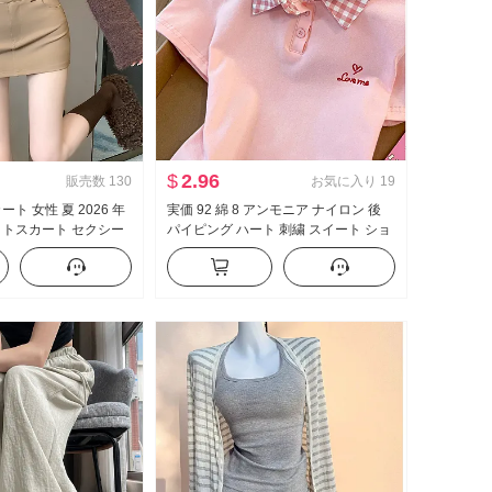
$
2.96
販売数
130
お気に入り
19
ト 女性 夏 2026 年
実価 92 綿 8 アンモニア ナイロン 後
イトスカート セクシー
パイピング ハート 刺繍 スイート ショ
 ハイウエスト A字
ート丈 ポロ襟 Tシャツ スリムフィット
小柄 トレンド