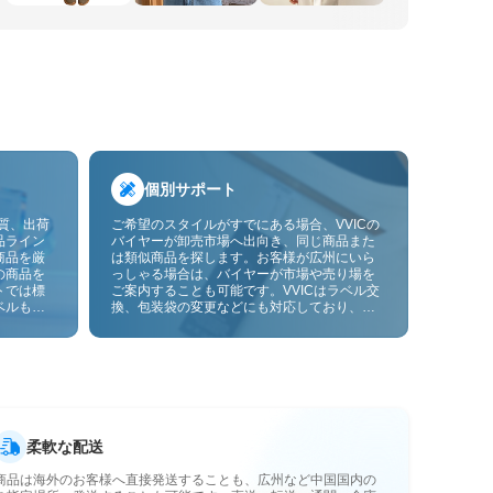
個別サポート
品質、出荷
ご希望のスタイルがすでにある場合、VVICの
品ライン
バイヤーが卸売市場へ出向き、同じ商品また
商品を厳
は類似商品を探します。お客様が広州にいら
の商品を
っしゃる場合は、バイヤーが市場や売り場を
トでは標
ご案内することも可能です。VVICはラベル交
ベルも貼
換、包装袋の変更などにも対応しており、今
ーサービ
後は画像やサンプルによるOEMカスタマイズ
にも対応予定です。仕入れをお客様のビジネ
スにより合ったサプライチェーン能力へと高
めます。
柔軟な配送
商品は海外のお客様へ直接発送することも、広州など中国国内の