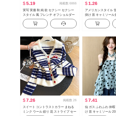
$
5.19
$
1.26
掲載数
6866
実写 実価 秋 純 欲 セクシー セクシー
アメリカンスタイル 甘
スタイル 風 フレンチ オフショルダー
掛け 首 キャミソール女
長袖 Tシャツ 女性 フリル ウエストシ
かける インナーシャ
ェイプ トップス
イル ニット ベアトッ
$
7.26
$
7.41
掲載数
26
スイート コントラストカラー まねる
仙 ガス ふわふわ 休暇
ミンク ウール 絞り 花 ストライプ セー
け 首 キャミソール 20