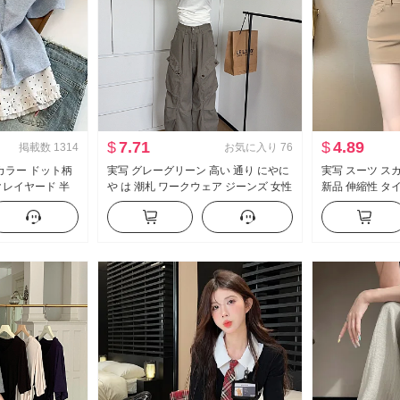
$
7.71
$
4.89
掲載数
1314
お気に入り
76
カラー ドット柄
実写 グレーグリーン 高い 通り にやに
実写 スーツ スカー
クレイヤード 半
や は 潮札 ワークウェア ジーンズ 女性
新品 伸縮性 タ
新品 スイートスタ
アメリカンスタイル ヴィンテージ ル
セクシースタイル
ス
ーズフィット フロアレングス カジュ
ミニスカート
アル ズボン