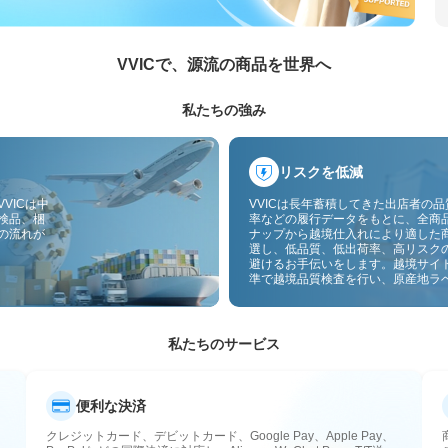
VVICで、源流の商品を世界へ
私たちの強み
リスクを低減
VICは中
VVICは長年蓄積してきた出店者の
検品、梱
率などの履行データをもとに、全商
の流れが
ナップから越境仕入れにより適した
選し、低品質、低出荷率、高リスク
避けるお手伝いをします。越境サイ
準で越境品質検査を行い、原産地ラ
付することで、品質、通関、アフタ
スのリスクをさらに抑えます。
私たちのサービス
便利な決済
クレジットカード、デビットカード、Google Pay、Apple Pay、