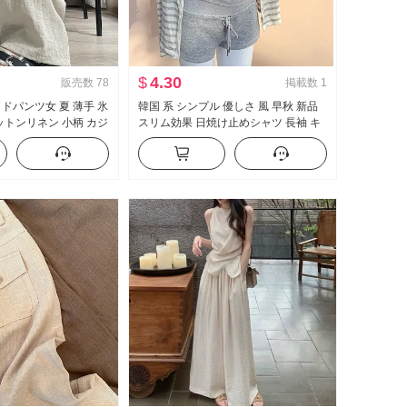
$
4.30
販売数
78
掲載数
1
イドパンツ女 夏 薄手 氷
韓国 系 シンプル 優しさ 風 早秋 新品
コットンリネン 小柄 カジ
スリム効果 日焼け止めシャツ 長袖 キ
トパンツ ルーズ 長ズ
ャミソール 熱い ミニスカート スリー
ピース