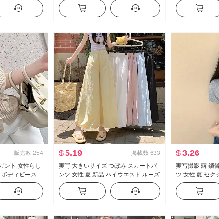
ベビーシャツ トッ
袖 レース ニット ブラウス キャミソー
能 スカート P
ル
ハイウエスト A
$
5.19
$
3.26
販売数
254
掲載数
633
レガント 女性らし
実写 大きいサイズ つぼみ スカートパ
実写撮影 露 鎖骨
示 ボディピース
ンツ 女性 夏 新品 ハイウエスト ルーズ
ツ 女性 夏 セ
ニット Tシャツ ト
フィット スリム効果 垂 感 バルーンパ
ィット 新品 ボ
ンツ カジュアル ワイドパンツ
ト丈 トップス