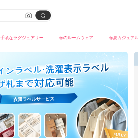


手頃なラグジュアリー
春のルームウェア
春夏カジュア