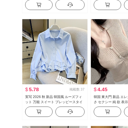
ター スリム効果 Vネック オープンカ
ン ケーキ ポンポン 
ラー レース ニット カーディガン
プス
$
5.78
$
4.45
掲載数
37
実写 2026 秋 新品 韓国風 ルーズフィ
韓国 東大門 新品 エ
ット 万能 スイート プレッピースタイ
さ セクシー 純 欲 表
ル フリル 長袖 シャツ レディーストッ
側 系 バックル 半袖 
プス
ップス