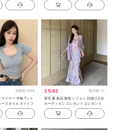
Uレザー ミニスカート
ーズフィット ルーズ ワイド 脚 カジュ
字 スカートパンツ
アル ガード ズボン ワイドパンツ サブ
$
5.63
掲載数
6889
販売数
73
 マイナー 半袖 Tシャ
実写 夏 新品 無地 シフォン 日焼け止め
クシースタイル タイトフ
カーディガン エレガント エレガント
タン デザイン 感 ショー
シフォン フラワープリント ワンピー
ス女 ツーピースセット