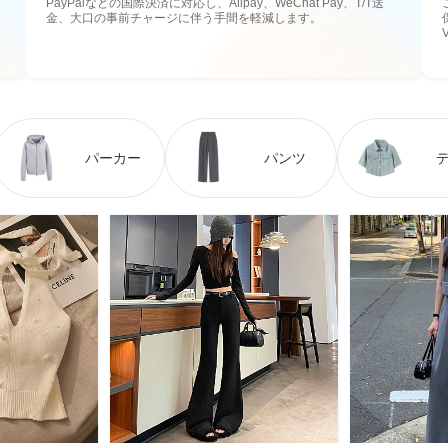
PayPalなどの国際決済に対応し、Alipay、WeChat Pay、T/T送
金、大口の事前チャージに伴う手間を軽減します。
パーカー
パンツ