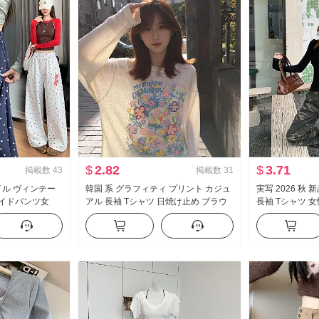
$
2.82
$
3.71
掲載数
43
掲載数
31
イル ヴィンテー
韓国 系 グラフィティ プリント カジュ
実写 2026 秋
ワイドパンツ女
アル 長袖 Tシャツ 日焼け止め ブラウ
長袖 Tシャツ 女
ッション ルーズフィ
ス 女性 春夏 ルーズフィット ルーズ 風
スタイル セクシ
ジュアルパンツ
が冷たい 感 クルーネック トップス
ルダー オフショ