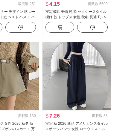
$
4.15
販売数
251
掲載数
5509
イナー デザイン 感 レー
実写撮影 実価 純 欲 セクシースタイル
ト丈 ベスト ベスト ハ
掛け 首 トップス 女性 秋冬 長袖 Tシャ
感 ワイド 脚 カジュアル
ツ 高度 感 表示 ボディピース 内 かけ
アップ
る インナーシャツ
$
7.26
掲載数
130
掲載数
38
 女性 2026 秋冬 新
実写 秋 2026 新品 アメリカンスタイル
革 ズボンのスカート 万
スポーツパンツ 女性 ローウエスト ル