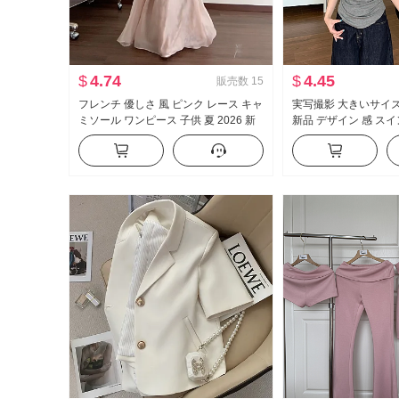
$
4.74
$
4.45
販売数
15
フレンチ 優しさ 風 ピンク レース キャ
実写撮影 大きいサイズ
ミソール ワンピース 子供 夏 2026 新
新品 デザイン 感 スイ
品 海辺 休暇 エレガント ロングスカー
せている t カジュアル
ト
ムフィット 底打ち ト