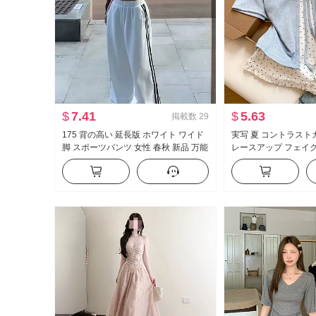
$
7.41
$
5.63
掲載数
29
175 背の高い 延長版 ホワイト ワイド
実写 夏 コントラスト
脚 スポーツパンツ 女性 春秋 新品 万能
レースアップ フェイ
ストライプ カジュアル フロアレング
袖 Tシャツ 女性 夏 
ス ズボン
イル マイナー トップ