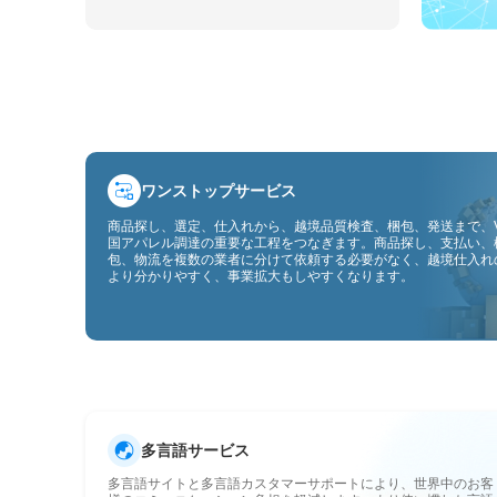
ワンストップサービス
商品探し、選定、仕入れから、越境品質検査、梱包、発送まで、V
国アパレル調達の重要な工程をつなぎます。商品探し、支払い、
包、物流を複数の業者に分けて依頼する必要がなく、越境仕入れ
より分かりやすく、事業拡大もしやすくなります。
多言語サービス
多言語サイトと多言語カスタマーサポートにより、世界中のお客