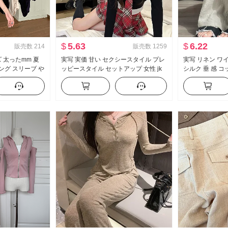
$
5.63
$
6.22
販売数
214
販売数
1259
 太ったmm 夏
実写 実価 甘い セクシースタイル プレ
実写 リネン ワ
ング スリーブ や
ッピースタイル セットアップ 女性 jk
シルク 垂 感 
 スリム効果 スリ
制服 フェイクレイヤード 純 欲 トップ
ュアル ストレー
ップス
ス ハーフ スカートパンツ ツーピース
ボン
セット