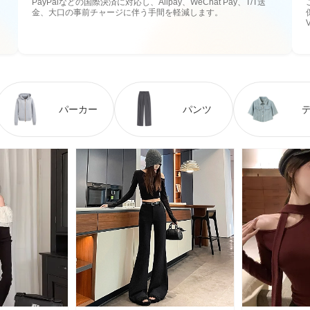
PayPalなどの国際決済に対応し、Alipay、WeChat Pay、T/T送
金、大口の事前チャージに伴う手間を軽減します。
パーカー
パンツ