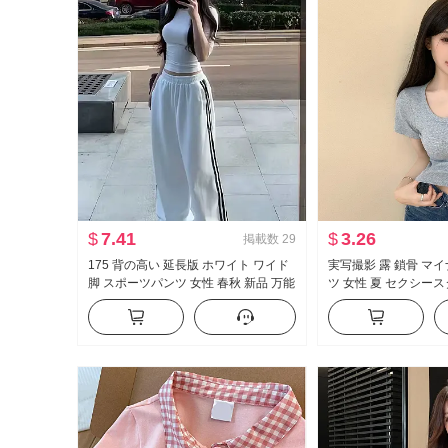
$
7.41
$
3.26
掲載数
29
175 背の高い 延長版 ホワイト ワイド
実写撮影 露 鎖骨 マイ
脚 スポーツパンツ 女性 春秋 新品 万能
ツ 女性 夏 セクシー
ストライプ カジュアル フロアレング
ィット 新品 ボタン デ
ス ズボン
ト丈 トップス