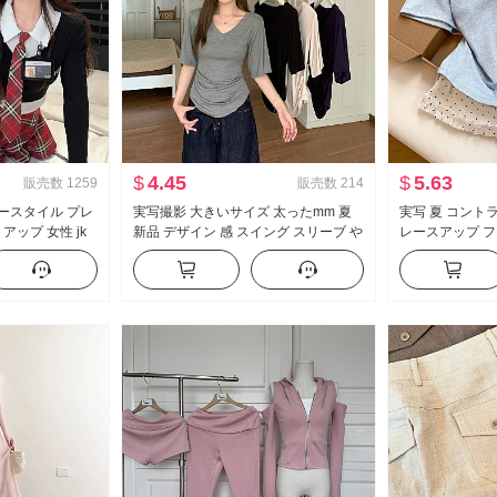
$
4.45
$
5.63
販売数
1259
販売数
214
シースタイル プレ
実写撮影 大きいサイズ 太ったmm 夏
実写 夏 コント
ップ 女性 jk
新品 デザイン 感 スイング スリーブ や
レースアップ フ
ド 純 欲 トップ
せている t カジュアル スリム効果 スリ
袖 Tシャツ 女性
ンツ ツーピース
ムフィット 底打ち トップス
イル マイナー 