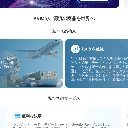
VVICで、源流の商品を世界へ
私たちの強み
リスクを低減
VICは中
VVICは長年蓄積してきた出店者の
検品、梱
率などの履行データをもとに、全商
の流れが
ナップから越境仕入れにより適した
選し、低品質、低出荷率、高リスク
避けるお手伝いをします。越境サイ
準で越境品質検査を行い、原産地ラ
付することで、品質、通関、アフタ
スのリスクをさらに抑えます。
私たちのサービス
便利な決済
クレジットカード、デビットカード、Google Pay、Apple Pay、