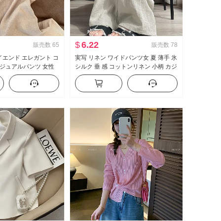
$
6.22
販売数
65
販売数
78
ハイエンド エレガント コ
実写 リネン ワイドパンツ女 夏 薄手 氷
ジュアルパンツ 女性
シルク 垂 感 コットンリネン 小柄 カジ
新品 ルーズフィット スリ
ュアル ストレートパンツ ルーズ 長ズ
トレートパンツ
ボン