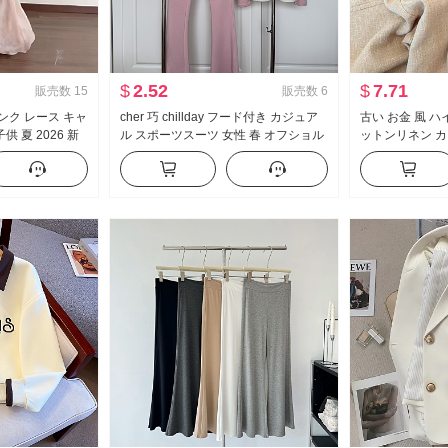
$
2.52
$
7.71
販売数
15
販売数
6
ンク レース キャ
cher 巧 chillday フード付き カジュア
古い お金 風 
 夏 2026 新
ル スポーツスーツ 女性 春 オフショル
ットンリネン カ
ント ロングスカー
ダー コート ベルボトム スリーピース
春 夏 2026 
ム効果 軽薄 ス