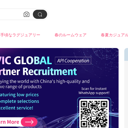


手頃なラグジュアリー
春のルームウェア
春夏カジュア