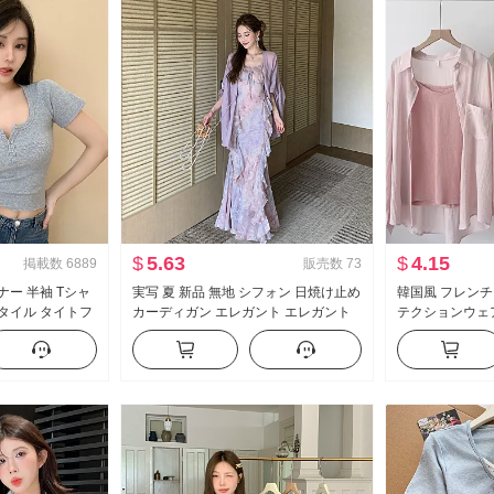
$
5.63
$
4.15
掲載数
6889
販売数
73
ナー 半袖 Tシャ
実写 夏 新品 無地 シフォン 日焼け止め
韓国風 フレンチ
スタイル タイトフ
カーディガン エレガント エレガント
テクションウェア
ザイン 感 ショー
シフォン フラワープリント ワンピー
服 ルーズフィッ
ス女 ツーピースセット
長袖 シングル 