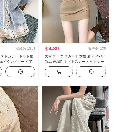
$
4.89
掲載数
1314
販売数
130
ラストカラー ドット柄
実写 スーツ スカート 女性 夏 2026 年
ェイクレイヤード 半
新品 伸縮性 タイトスカート セクシー
 夏 新品 スイートスタ
セクシースタイル ハイウエスト A字
トップス
ミニスカート