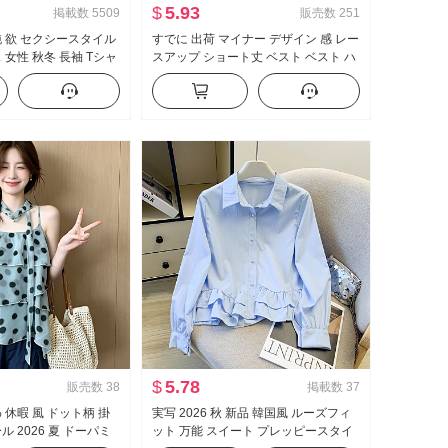
$
5.93
掲載数
5509
販売数
251
純 欲 セクシースタイル
すでに 出荷 マイナー デザイン 感 レー
 女性 秋冬 長袖 Tシャ
スアップ ショート丈 ベスト ベスト ハ
 ボディピース 内 かけ
イウエスト 垂 感 ワイド 脚 カジュアル
ツ
パンツ セットアップ
$
5.78
販売数
38
掲載数
37
 休暇 風 ドット柄 掛
実写 2026 秋 新品 韓国風 ルーズフィ
ル 2026 夏 ドーパミ
ット 万能 スイート プレッピースタイ