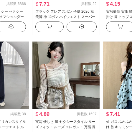
$
7.71
$
4.15
掲載数
6866
掲載数
22
セクシー セクシー
ブラック フレア ズボン 子供 2026 秋
実写撮影 実価 
 オフショルダー
美脚 神 ズボン ハイウエスト スーパー
掛け 首 トップス
リル ウエストシ
モデル ズボン スリムフィット 伸縮性
ツ 高度 感 表示
カジュアル ラッパ スラックス
る インナーシャ
$
4.89
$
7.41
掲載数
38
掲載数
1697
 アメリカンスタイル
実写 優しさ 風 セクシースタイル ルー
仙 ガス ふわふわ
ローウエスト ル
ズフィット ルーズ エレガント 万能 長
け 首 キャミソー