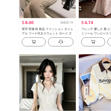
$
8.00
$
4.74
掲載数
89
実写 実価 秋 新品 ファッション カジュ
フレンチ 優しさ 風 ピ
アル フード付きスウェット ガード ズ
ミソール ワンピース 子供
ボン スリム効果 セットアップ スポー
品 海辺 休暇 エレガ
ツスーツ 女性 トレンド
ト