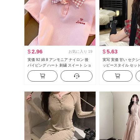
$
2.96
$
5.63
お気に入り
19
実価 92 綿 8 アンモニア ナイロン 後
実写 実価 甘い セク
パイピング ハート 刺繍 スイート ショ
ッピースタイル セットア
ート丈 ポロ襟 Tシャツ スリムフィット
制服 フェイクレイヤー
小柄 トレンド
ス ハーフ スカートパ
セット