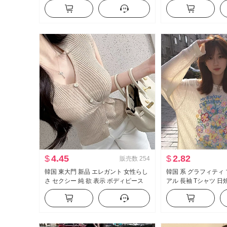
ター スリム効果 Vネック オープンカ
ーズフィット ルーズ 
ラー レース ニット カーディガン
アル ガード ズボン 
$
4.45
$
2.82
販売数
254
韓国 東大門 新品 エレガント 女性らし
韓国 系 グラフィティ
さ セクシー 純 欲 表示 ボディピース
アル 長袖 Tシャツ 日
側 系 バックル 半袖 ニット Tシャツ ト
ス 女性 春夏 ルーズフ
ップス
が冷たい 感 クルーネ