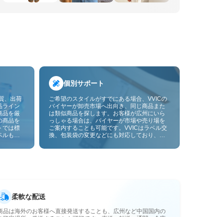
個別サポート
品質、出荷
ご希望のスタイルがすでにある場合、VVICの
品ライン
バイヤーが卸売市場へ出向き、同じ商品また
商品を厳
は類似商品を探します。お客様が広州にいら
の商品を
っしゃる場合は、バイヤーが市場や売り場を
トでは標
ご案内することも可能です。VVICはラベル交
ベルも貼
換、包装袋の変更などにも対応しており、今
ーサービ
後は画像やサンプルによるOEMカスタマイズ
にも対応予定です。仕入れをお客様のビジネ
スにより合ったサプライチェーン能力へと高
めます。
柔軟な配送
商品は海外のお客様へ直接発送することも、広州など中国国内の