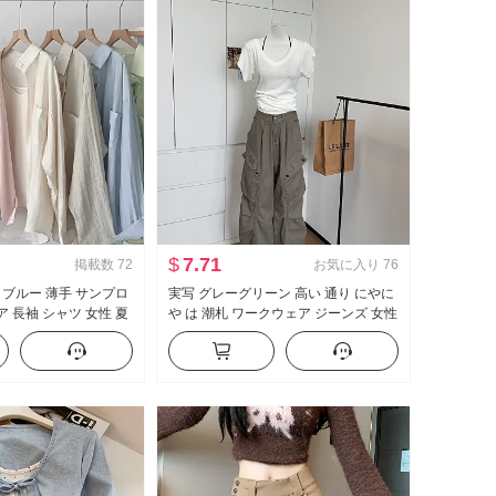
$
7.71
掲載数
72
お気に入り
76
 ブルー 薄手 サンプロ
実写 グレーグリーン 高い 通り にやに
 長袖 シャツ 女性 夏
や は 潮札 ワークウェア ジーンズ 女性
ト カジュアル ルーズ
アメリカンスタイル ヴィンテージ ル
シャツ
ーズフィット フロアレングス カジュ
アル ズボン