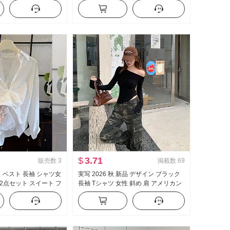
ポン ベビーシャツ トッ
ル フリル 長袖 シャツ レディーストッ
プス
$
3.71
販売数
3
掲載数
69
ス ベスト 長袖 シャツ女
実写 2026 秋 新品 デザイン ブラック
2点セット スイート フ
長袖 Tシャツ 女性 斜め 肩 アメリカン
スタイル セクシースタイル オフショ
ルダー オフショルダー トップス