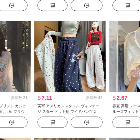
ワイド 脚 カジュ
袖 レース ニット ブラウス キャミソー
ン ケーキ ポン
ワイドパンツ サブ
ル
プス
$
7.11
$
2.67
掲載数
31
掲載数
43
 プリント カジュ
実写 アメリカンスタイル ヴィンテー
春夏 高度 レー
焼け止め ブラウ
ジ スター ドット柄 ワイドパンツ女
ルーズフィット 
ィット ルーズ 風
2026 秋 新品 ファッション ルーズフィ
レッシュ
ック トップス
ット スリム効果 カジュアルパンツ