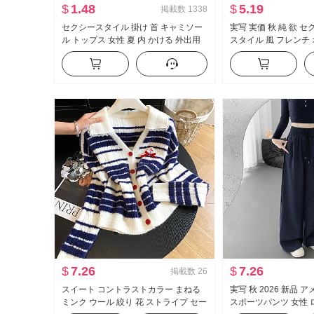
$
1.48
$
5.19
掲載数
1338
セクシースタイル 掛け 首 キャミソー
実写 実価 秋 純 欲 
ル トップス 女性 夏 内 かける 外出用
スタイル 風 フレンチ
み 背中 スリムフィット デザイン 感 オ
長袖 Tシャツ 女性 フ
フショルダー ショート丈 ニット ベス
ェイプ トップス
ト
$
7.26
$
7.26
掲載数
26
スイート コントラストカラー まねる
実写 秋 2026 新品
ミンク ウール 絞り 花 ストライプ セー
スポーツパンツ 女性 