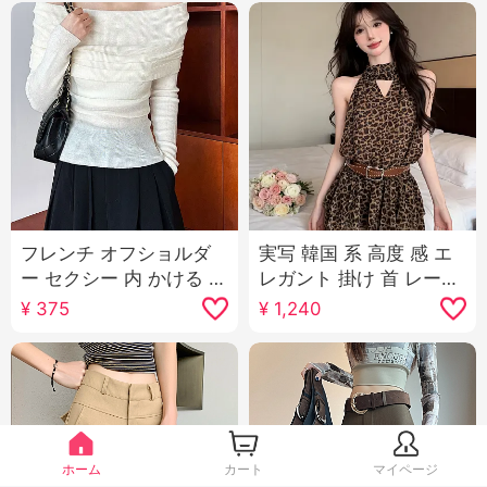
フレンチ オフショルダ
実写 韓国 系 高度 感 エ
ー セクシー 内 かける ニ
レガント 掛け 首 レース
ット インナーシャツ 女
アップ セクシー レース
¥
375
¥
1,240
性 秋 スリムフィット プ
デザイン 感 ウエストシ
リーツ マイナー デザイ
ェイプ ノースリーブ ミ
ン 高度 感 トップス
ニスカート
ホーム
カート
マイページ