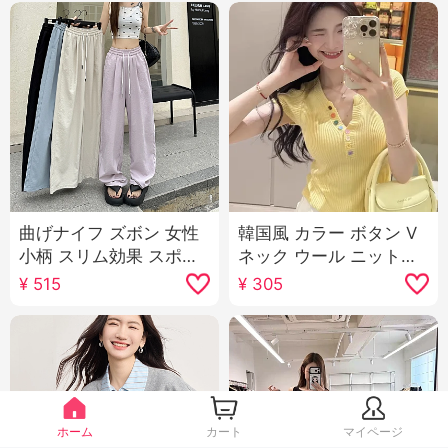
曲げナイフ ズボン 女性
韓国風 カラー ボタン V
小柄 スリム効果 スポー
ネック ウール ニットセ
ツ スピード ドライ 山本
ーター レディース半袖
¥
515
¥
305
ワイドパンツ
2025 夏 新品 減齢 ファ
ッション 万能 スリム効
果 トップス
ホーム
カート
マイページ