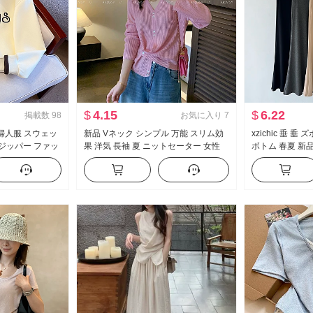
$
4.15
$
6.22
掲載数
98
お気に入り
7
品 婦人服 スウェッ
新品 Vネック シンプル 万能 スリム効
xzichic 垂 垂
 ジッパー ファッ
果 洋気 長袖 夏 ニットセーター 女性
ボトム 春夏 新
アル 万能 スリム
洋気 無地 トップス
スリム効果 カジ