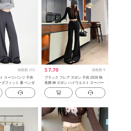
$
7.70
掲載数
163
掲載数
9
ト スーツパンツ 子供
ブラック フレア ズボン 子供 2026 秋
ルーズフィット 垂 ペンダ
美脚 神 ズボン ハイウエスト スーパー
ーズ カジュアル フレア ワ
モデル ズボン スリムフィット 伸縮性
カジュアル ラッパ スラックス