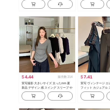
ン ケーキ ポンポン ベビーシャツ トッ
袖 レース ニット ブ
プス
ル
$
4.44
$
7.41
販売数
214
実写撮影 大きいサイズ 太ったmm 夏
実写 ヴィンテージ エ
新品 デザイン 感 スイング スリーブ や
フィット カジュアル 
せている t カジュアル スリム効果 スリ
2025 春 新品 ハイ
ムフィット 底打ち トップス
垂 感 フロアレングス