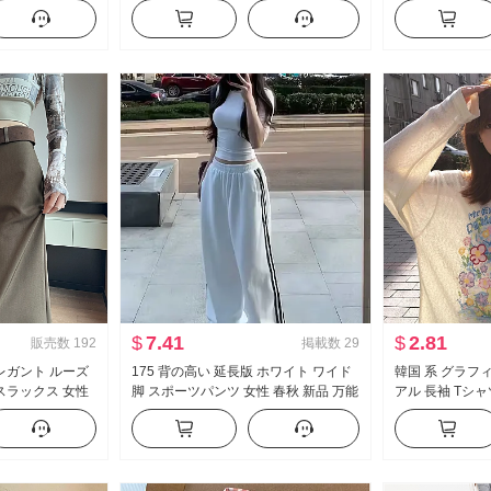
ラウス キャミソー
レッシュ
アメリカンスタイ
ーズフィット フ
アル ズボン
$
7.41
$
2.81
販売数
192
掲載数
29
レガント ルーズ
175 背の高い 延長版 ホワイト ワイド
韓国 系 グラフ
スラックス 女性
脚 スポーツパンツ 女性 春秋 新品 万能
アル 長袖 Tシ
ウエスト スリム効果
ストライプ カジュアル フロアレング
ス 女性 春夏 
 ズボン 長ズボン
ス ズボン
が冷たい 感 ク