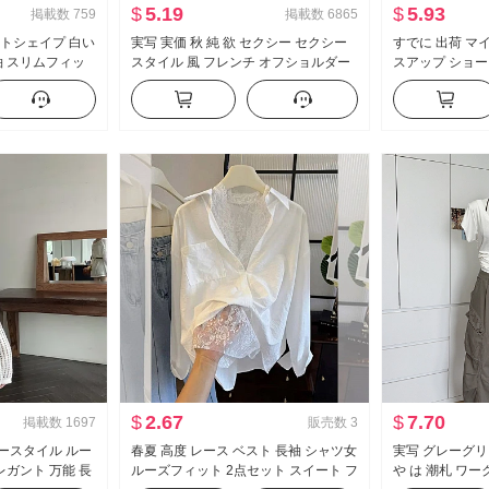
$
5.19
$
5.93
掲載数
759
掲載数
6865
ストシェイプ 白い
実写 実価 秋 純 欲 セクシー セクシー
すでに 出荷 マ
袖 スリムフィッ
スタイル 風 フレンチ オフショルダー
スアップ ショー
ット シャツ ol
長袖 Tシャツ 女性 フリル ウエストシ
イウエスト 垂 
ェイプ トップス
パンツ セット
$
2.67
$
7.70
掲載数
1697
販売数
3
シースタイル ルー
春夏 高度 レース ベスト 長袖 シャツ女
実写 グレーグリ
レガント 万能 長
ルーズフィット 2点セット スイート フ
や は 潮札 ワ