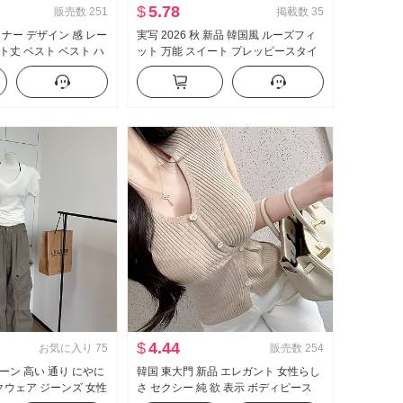
$
5.78
販売数
251
掲載数
35
イナー デザイン 感 レー
実写 2026 秋 新品 韓国風 ルーズフィ
ト丈 ベスト ベスト ハ
ット 万能 スイート プレッピースタイ
感 ワイド 脚 カジュアル
ル フリル 長袖 シャツ レディーストッ
アップ
プス
$
4.44
お気に入り
75
販売数
254
ーン 高い 通り にやに
韓国 東大門 新品 エレガント 女性らし
ークウェア ジーンズ 女性
さ セクシー 純 欲 表示 ボディピース