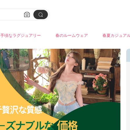


手頃なラグジュアリー
春のルームウェア
春夏カジュア