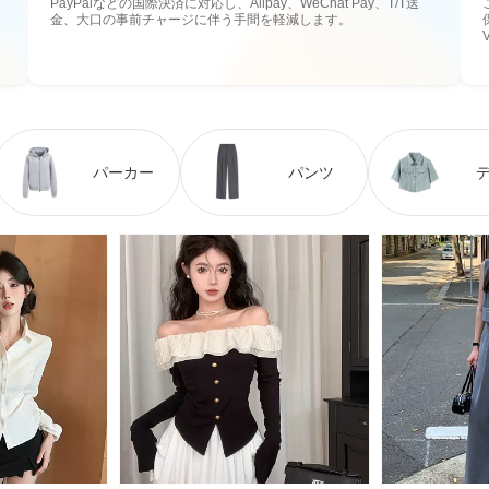
PayPalなどの国際決済に対応し、Alipay、WeChat Pay、T/T送
金、大口の事前チャージに伴う手間を軽減します。
パーカー
パンツ