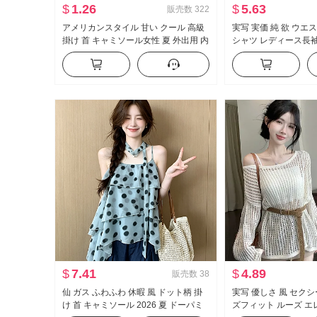
$
1.26
$
5.63
販売数
322
アメリカンスタイル 甘い クール 高級
実写 実価 純 欲 ウエ
掛け 首 キャミソール女性 夏 外出用 内
シャツ レディース長
かける インナーシャツ セクシースタ
ト セクシー タイトフィ
イル ニット ベアトップ トップス
制服 キャリア 作業服
$
7.41
$
4.89
販売数
38
仙 ガス ふわふわ 休暇 風 ドット柄 掛
実写 優しさ 風 セク
け 首 キャミソール 2026 夏 ドーパミ
ズフィット ルーズ エ