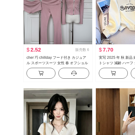
$
2.52
$
7.70
販売数
6
cher 巧 chillday フード付き カジュア
実写 2025 年 秋 新
ル スポーツスーツ 女性 春 オフショル
トシャツ 減齢 ハーフ
ダー コート ベルボトム スリーピース
ション ポロ襟 カジュ
効果