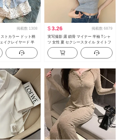
$
3.26
掲載数
1308
掲載数
6879
ラストカラー ドット柄
実写撮影 露 鎖骨 マイナー 半袖 Tシャ
ェイクレイヤード 半
ツ 女性 夏 セクシースタイル タイトフ
 夏 新品 スイートスタ
ィット 新品 ボタン デザイン 感 ショー
トップス
ト丈 トップス