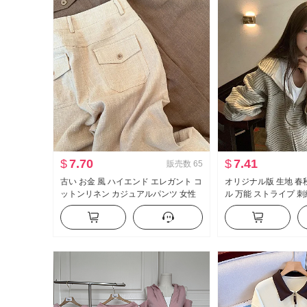
$
7.70
$
7.41
販売数
65
古い お金 風 ハイエンド エレガント コ
オリジナル版 生地 春
ットンリネン カジュアルパンツ 女性
ル 万能 ストライプ 
春 夏 2026 新品 ルーズフィット スリ
ト スウェットシャツ 
ム効果 軽薄 ストレートパンツ