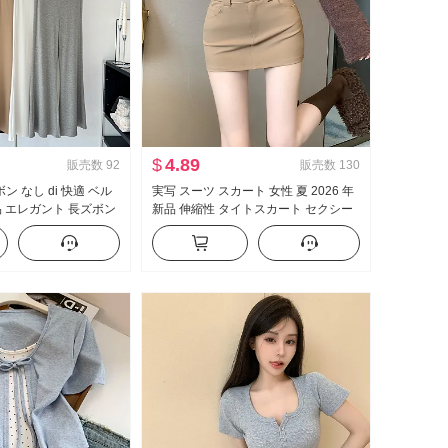
$
4.89
販売数
92
販売数
130
 ズボン なし di 快適 ベル
実写 スーツ スカート 女性 夏 2026 年
品 エレガント 長ズボン
新品 伸縮性 タイトスカート セクシー
ュアルパンツ 女性
セクシースタイル ハイウエスト A字
ミニスカート