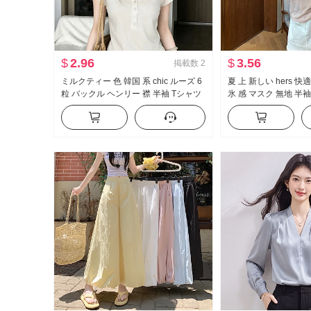
$
2.96
$
3.56
掲載数
2
ミルクティー 色 韓国 系 chic ルーズ 6
夏 上 新しい hers 快
粒 バックル ヘンリー 襟 半袖 Tシャツ
氷 感 マスク 無地 半
女性 夏 薄手 カジュアル 正 肩の上 服
カジュアル スリム効果