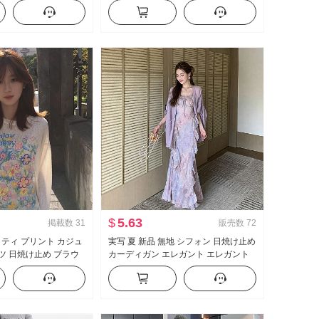
ル ヴィンテージ ル
側 系 バックル 半袖 ニット Tシャツ ト
ロアレングス カジュ
ップス
$
5.63
掲載数
31
販売数
72
ィティ プリント カジュ
実写 夏 新品 無地 シフォン 日焼け止め
ャツ 日焼け止め ブラウ
カーディガン エレガント エレガント
ルーズフィット ルーズ 風
シフォン フラワープリント ワンピー
ルーネック トップス
ス女 ツーピースセット