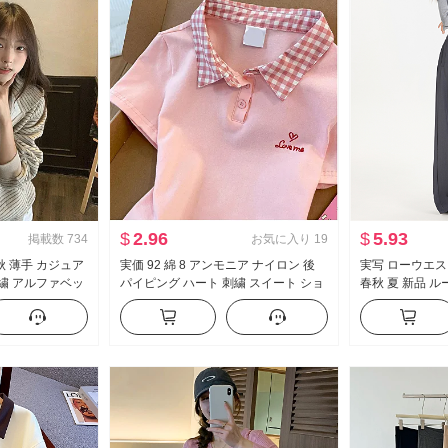
$
2.96
$
5.93
掲載数
734
お気に入り
19
秋 薄手 カジュア
実価 92 綿 8 アンモニア ナイロン 後
実写 ローウエス
刺繍 アルファベッ
パイピング ハート 刺繍 スイート ショ
春秋 夏 新品 
コート
ート丈 ポロ襟 Tシャツ スリムフィット
ント 感 bf ル
小柄 トレンド
イドパンツ