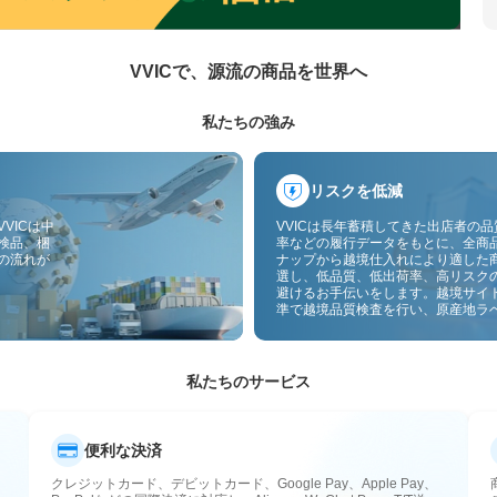
VVICで、源流の商品を世界へ
私たちの強み
リスクを低減
VICは中
VVICは長年蓄積してきた出店者の
検品、梱
率などの履行データをもとに、全商
の流れが
ナップから越境仕入れにより適した
選し、低品質、低出荷率、高リスク
避けるお手伝いをします。越境サイ
準で越境品質検査を行い、原産地ラ
付することで、品質、通関、アフタ
スのリスクをさらに抑えます。
私たちのサービス
便利な決済
クレジットカード、デビットカード、Google Pay、Apple Pay、