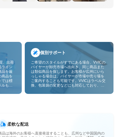
個別サポート
品質、出荷
ご希望のスタイルがすでにある場合、VVICの
品ライン
バイヤーが卸売市場へ出向き、同じ商品また
商品を厳
は類似商品を探します。お客様が広州にいら
の商品を
っしゃる場合は、バイヤーが市場や売り場を
トでは標
ご案内することも可能です。VVICはラベル交
ベルも貼
換、包装袋の変更などにも対応しており、今
ーサービ
後は画像やサンプルによるOEMカスタマイズ
にも対応予定です。仕入れをお客様のビジネ
スにより合ったサプライチェーン能力へと高
めます。
柔軟な配送
商品は海外のお客様へ直接発送することも、広州など中国国内の