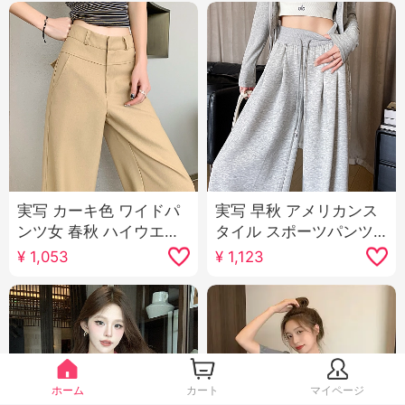
実写 カーキ色 ワイドパ
実写 早秋 アメリカンス
ンツ女 春秋 ハイウエス
タイル スポーツパンツ
ト 垂 感 狭い 版 スリム
子供 腹部を引き締める
¥
1,053
¥
1,123
効果 スーツパンツ カジ
ハイウエスト 垂 感 ワイ
ュアル ストレートパン
ドパンツ ストレート ル
ツ
ーズフィット カジュア
ル フロアレングス ガー
ド ズボン
ホーム
カート
マイページ