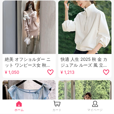
絶美 オフショルダー ニ
快適 人生 2025 秋 金 カ
ット ワンピース女 秋冬
ジュアル ルーズ 風 立ち
着る かける 蝶ネクタイ
襟 郭 形 デザイン 感 長
¥
1,050
¥
1,213
長袖 セーター 幅 ふっく
袖 スウェットシャツ
ら もちもち トップス
ホーム
カート
マイページ