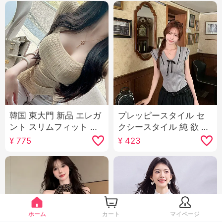
韓国 東大門 新品 エレガ
プレッピースタイル セ
ント スリムフィット ス
クシースタイル 純 欲 風
リム効果 純 欲 セクシー
jk 制服 ノースリーブ レ
¥
775
¥
423
女性らしさ 方 襟 スリッ
ース トップス 韓国 パッ
ト ニット Tシャツ トッ
チワーク スリムフィッ
プス
ト プリーツスカート ミ
ニスカート ツーピース
セット
ホーム
カート
マイページ