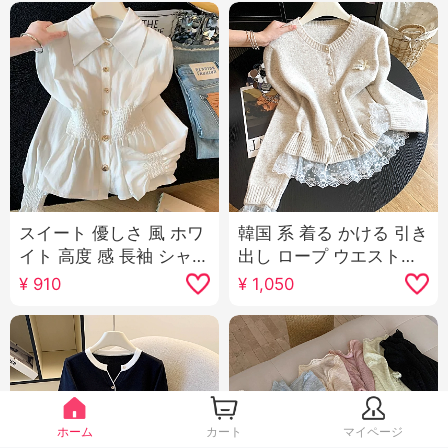
スイート 優しさ 風 ホワ
韓国 系 着る かける 引き
イト 高度 感 長袖 シャツ
出し ロープ ウエストシ
女 早秋 フレンチ ウエス
ェイプ クルーネック レ
¥
910
¥
1,050
トシェイプ スリム効果
ースパッチワーク セー
トップス
ター女 秋冬用 プルオー
バー カジュアル デザイ
ン 感 ニットセーター
ホーム
カート
マイページ