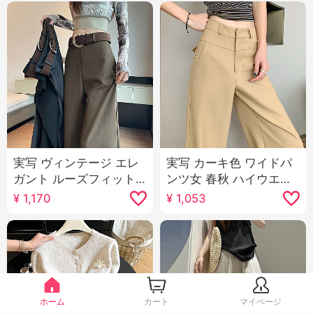
実写 ヴィンテージ エレ
実写 カーキ色 ワイドパ
ガント ルーズフィット
ンツ女 春秋 ハイウエス
カジュアル スラックス
ト 垂 感 狭い 版 スリム
¥
1,170
¥
1,053
女性 2025 春 新品 ハイ
効果 スーツパンツ カジ
ウエスト スリム効果 垂
ュアル ストレートパン
感 フロアレングス ズボ
ツ
ン 長ズボン
ホーム
カート
マイページ