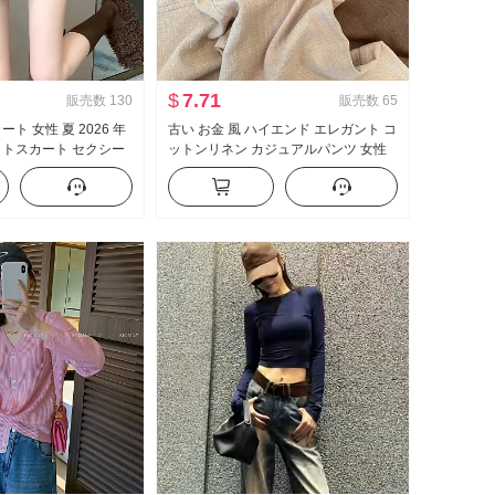
$
7.71
販売数
130
販売数
65
ト 女性 夏 2026 年
古い お金 風 ハイエンド エレガント コ
イトスカート セクシー
ットンリネン カジュアルパンツ 女性
 ハイウエスト A字
春 夏 2026 新品 ルーズフィット スリ
ム効果 軽薄 ストレートパンツ