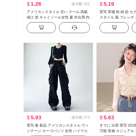
$
1.26
$
5.19
販売数
322
アメリカンスタイル 甘い クール 高級
実写 実価 秋 純 欲 
掛け 首 キャミソール女性 夏 外出用 内
スタイル 風 フレンチ
かける インナーシャツ セクシースタ
長袖 Tシャツ 女性 フ
イル ニット ベアトップ トップス
ェイプ トップス
$
5.93
$
5.63
販売数
273
実写 春 新品 アメリカンスタイル ヴィ
すでに 出荷 実写 202
ンテージ カーゴパンツ 女性 ハイウエ
万能 長袖 カジュアル