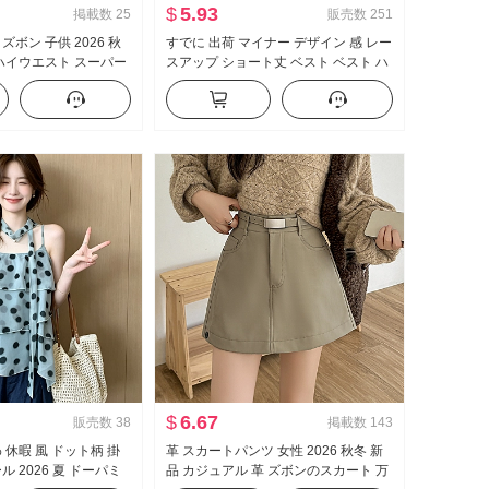
$
5.93
掲載数
25
販売数
251
ズボン 子供 2026 秋
すでに 出荷 マイナー デザイン 感 レー
 ハイウエスト スーパー
スアップ ショート丈 ベスト ベスト ハ
スリムフィット 伸縮性
イウエスト 垂 感 ワイド 脚 カジュアル
パ スラックス
パンツ セットアップ
$
6.67
販売数
38
掲載数
143
 休暇 風 ドット柄 掛
革 スカートパンツ 女性 2026 秋冬 新
ル 2026 夏 ドーパミ
品 カジュアル 革 ズボンのスカート 万