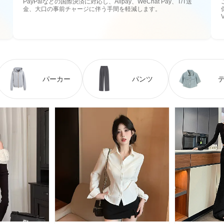
PayPalなどの国際決済に対応し、Alipay、WeChat Pay、T/T送
金、大口の事前チャージに伴う手間を軽減します。
パーカー
パンツ