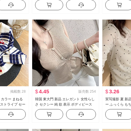
袖 レース ニット ブラウス キャミソー
ン ケーキ ポン
ル
プス
$
4.45
$
3.26
掲載数
28
販売数
254
トカラー まねる
韓国 東大門 新品 エレガント 女性らし
実写撮影 夏 新
 ストライプ セー
さ セクシー 純 欲 表示 ボディピース
ー ふっくら も
ック オープンカ
側 系 バックル 半袖 ニット Tシャツ ト
フィット シンプ
カーディガン
ップス
風 日焼け止め 