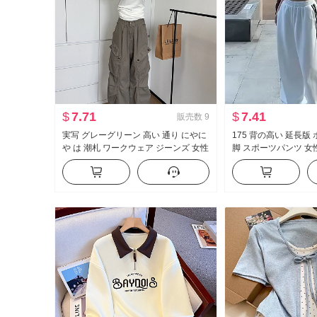
$
7.71
$
7.41
販売数
9
実写 グレーグリーン 高い 通り にやに
175 背の高い 延長版
や は 潮札 ワークウェア ジーンズ 女性
脚 スポーツパンツ 女性
アメリカンスタイル ヴィンテージ ル
ストライプ カジュア
ーズフィット フロアレングス カジュ
ス ズボン
アル ズボン