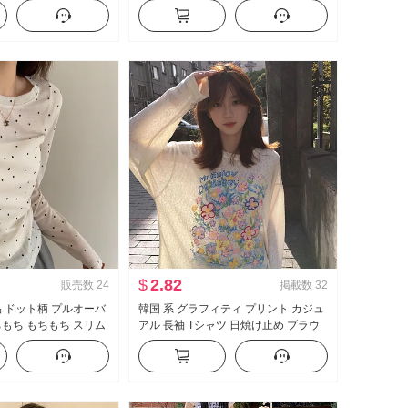
ポン ベビーシャツ トッ
能 スカート PUレザー ミニスカート
ハイウエスト A字 スカートパンツ
$
2.82
販売数
24
掲載数
32
品 ドット柄 プルオーバ
韓国 系 グラフィティ プリント カジュ
ちもち もちもち スリム
アル 長袖 Tシャツ 日焼け止め ブラウ
ル クルーネック 韓国
ス 女性 春夏 ルーズフィット ルーズ 風
底打ち 長袖 トップス
が冷たい 感 クルーネック トップス