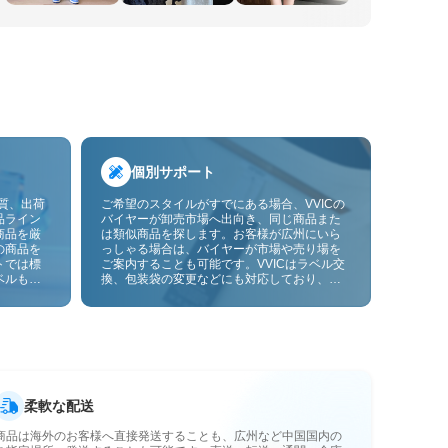
個別サポート
品質、出荷
ご希望のスタイルがすでにある場合、VVICの
品ライン
バイヤーが卸売市場へ出向き、同じ商品また
商品を厳
は類似商品を探します。お客様が広州にいら
の商品を
っしゃる場合は、バイヤーが市場や売り場を
トでは標
ご案内することも可能です。VVICはラベル交
ベルも貼
換、包装袋の変更などにも対応しており、今
ーサービ
後は画像やサンプルによるOEMカスタマイズ
にも対応予定です。仕入れをお客様のビジネ
スにより合ったサプライチェーン能力へと高
めます。
柔軟な配送
商品は海外のお客様へ直接発送することも、広州など中国国内の