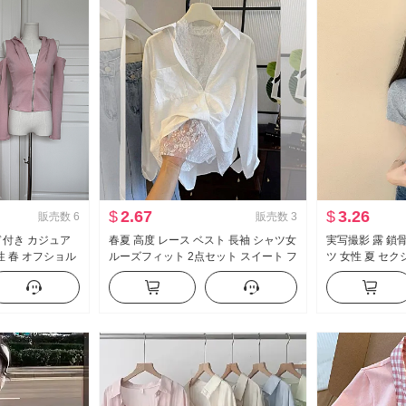
$
2.67
$
3.26
販売数
6
販売数
3
 フード付き カジュア
春夏 高度 レース ベスト 長袖 シャツ女
実写撮影 露 鎖骨
性 春 オフショル
ルーズフィット 2点セット スイート フ
ツ 女性 夏 セ
ム スリーピース
レッシュ
ィット 新品 ボ
ト丈 トップス