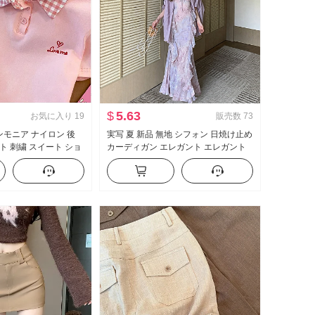
$
5.63
お気に入り
19
販売数
73
 アンモニア ナイロン 後
実写 夏 新品 無地 シフォン 日焼け止め
ト 刺繍 スイート ショ
カーディガン エレガント エレガント
Tシャツ スリムフィット
シフォン フラワープリント ワンピー
ス女 ツーピースセット