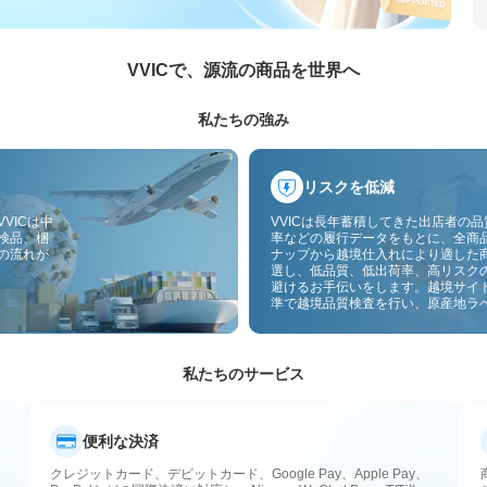
VVICで、源流の商品を世界へ
私たちの強み
リスクを低減
VICは中
VVICは長年蓄積してきた出店者の
検品、梱
率などの履行データをもとに、全商
の流れが
ナップから越境仕入れにより適した
選し、低品質、低出荷率、高リスク
避けるお手伝いをします。越境サイ
準で越境品質検査を行い、原産地ラ
付することで、品質、通関、アフタ
スのリスクをさらに抑えます。
私たちのサービス
便利な決済
クレジットカード、デビットカード、Google Pay、Apple Pay、