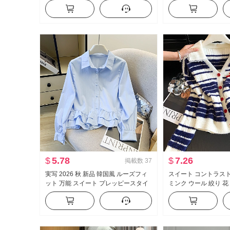
スト ワイドパンツ カジュアル ルーズ
ストップス
フィット スリム効果 スリム効果 スポ
ーツパンツ
$
5.78
$
7.26
掲載数
37
実写 2026 秋 新品 韓国風 ルーズフィ
スイート コントラス
ット 万能 スイート プレッピースタイ
ミンク ウール 絞り 花
ル フリル 長袖 シャツ レディーストッ
ター スリム効果 Vネ
プス
ラー レース ニット 