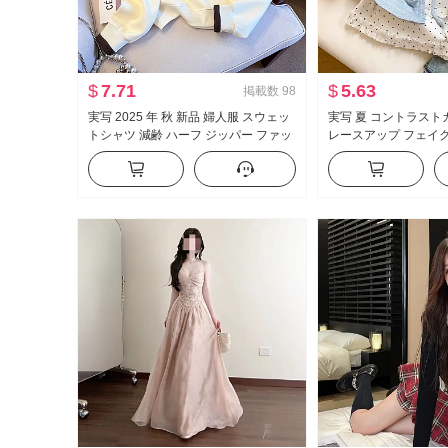
$
7.71
$
5.63
掲載数
98
実写 2025 年 秋 新品 婦人服 スウェッ
実写 夏 コントラスト
トシャツ 減齢 ハーフ ジッパー ファッ
レースアップ フェイ
ション ポロ襟 カジュアル 万能 スリム
袖 Tシャツ 女性 夏 
効果
イル マイナー トップ