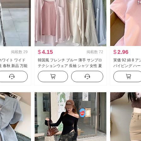
$
4.15
$
2.96
掲載数
29
掲載数
72
 ホワイト ワイド
韓国風 フレンチ ブルー 薄手 サンプロ
実価 92 綿 8
 春秋 新品 万能
テクションウェア 長袖 シャツ 女性 夏
パイピング ハー
ル フロアレング
服 ルーズフィット カジュアル ルーズ
ート丈 ポロ襟 
長袖 シングル シャツ
小柄 トレンド