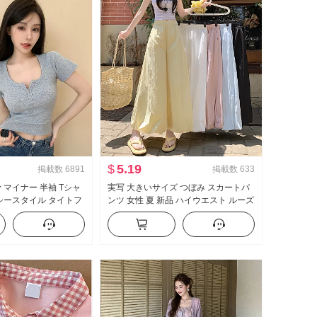
$
5.19
掲載数
6891
掲載数
633
 マイナー 半袖 Tシャ
実写 大きいサイズ つぼみ スカートパ
クシースタイル タイトフ
ンツ 女性 夏 新品 ハイウエスト ルーズ
タン デザイン 感 ショー
フィット スリム効果 垂 感 バルーンパ
ンツ カジュアル ワイドパンツ