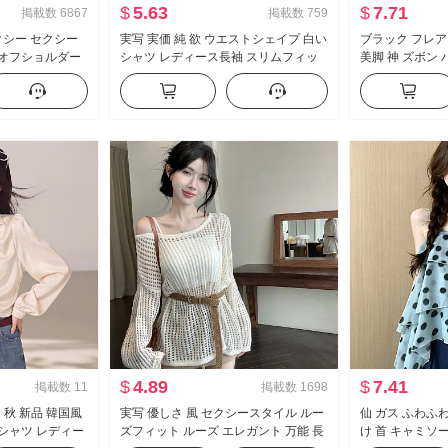
$
5.63
$
7.71
掲載数
6867
掲載数
759
セクシー セクシー
実写 実価 純 欲 ウエストシェイプ 白い
ブラック フレア 
 オフショルダー
シャツ レディース長袖 スリムフィッ
美脚 神 ズボン
リル ウエストシ
ト セクシー タイトフィット シャツ ol
モデル ズボン 
制服 キャリア 作業服
カジュアル ラッ
$
4.89
$
7.41
掲載数
11
掲載数
1698
6 秋 新品 韓国風
実写 優しさ 風 セクシースタイル ルー
仙 ガス ふわふわ
 シャツ レディー
ズフィット ルーズ エレガント 万能 長
け 首 キャミソー