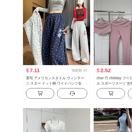
$
7.11
$
2.52
掲載数
43
実写 アメリカンスタイル ヴィンテー
cher 巧 chillday
ジ スター ドット柄 ワイドパンツ女
ル スポーツスーツ 女
2026 秋 新品 ファッション ルーズフィ
ダー コート ベルボト
ット スリム効果 カジュアルパンツ