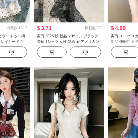
$
3.71
$
4.89
掲載数
1317
掲載数
77
カラー ドット柄
実写 2026 秋 新品 デザイン ブラック
実写 スーツ スカー
クレイヤード 半
長袖 Tシャツ 女性 斜め 肩 アメリカン
新品 伸縮性 タ
新品 スイートスタ
スタイル セクシースタイル オフショ
セクシースタイル
ス
ルダー オフショルダー トップス
ミニスカート