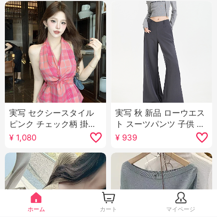
実写 セクシースタイル
実写 秋 新品 ローウエス
ピンク チェック柄 掛け
ト スーツパンツ 子供 薄
首 ベスト マイナー デザ
手 ルーズフィット 垂 ペ
¥
1,080
¥
939
イン 感 不規則 ツイスト
ンダント 感 bf ルーズ カ
レースアップ トップス
ジュアル フレア ワイド
パンツ
ホーム
カート
マイページ