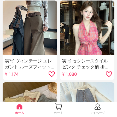
実写 ヴィンテージ エレ
実写 セクシースタイル
ガント ルーズフィット
ピンク チェック柄 掛け
カジュアル スラックス
首 ベスト マイナー デザ
¥
1,174
¥
1,080
女性 2025 春 新品 ハイ
イン 感 不規則 ツイスト
ウエスト スリム効果 垂
レースアップ トップス
感 フロアレングス ズボ
ン 長ズボン
ホーム
カート
マイページ