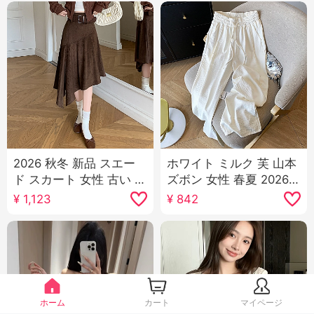
2026 秋冬 新品 スエー
ホワイト ミルク 芙 山本
ド スカート 女性 古い お
ズボン 女性 春夏 2026
金 風が吹いていない ル
新品 薄手 ハイウエスト
¥
1,123
¥
842
ール スリット スカート
垂 感 氷 シルク 筋理 感
スリム効果 ミドル丈 ス
涼しい ワイドパンツ
カート
ホーム
カート
マイページ