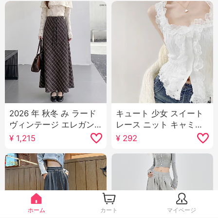
2026 年 秋冬 み ラード
キュート 少女 スイート
ヴィンテージ エレガン
レース ニット キャミソ
ト チェック柄スカート
ール女性 春 スリムフィ
¥
1,215
¥
292
ルーズフィット スリム
ット ウエストシェイプ
効果 カバー クロス カジ
スリム効果 内 かける 外
ュアル スカート スカー
出用 ショート丈 トップ
ト
ス
ホーム
カート
マイページ