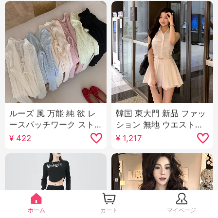
ルーズ 風 万能 純 欲 レ
韓国 東大門 新品 ファッ
ースパッチワーク スト
ション 無地 ウエストシ
ラップ ニット カーディ
ェイプ セクシー 表示 ボ
¥
422
¥
1,217
ガン 女性用 春 シンプル
ディピース ミドル丈 シ
スリム効果 長袖 日焼け
ャツ ショートパンツ セ
止めシャツ
ットアップ 女性用
ホーム
カート
マイページ