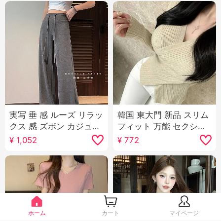
実写 垂 感 ルーズ リラッ
韓国 東大門 新品 スリム
クス 感 ズボン カジュア
フィット 万能 セクシー
ルパンツ ストレートパ
クロス Vネック エレガ
¥
1,052
¥
772
ンツ 女性 夏 ルーズフィ
ント 表示 ボディピース
ット フロアレングス ズ
女性らしさ 長袖 ニット
ボン ワイドパンツ 長ズ
セーター
ボン
ホーム
カート
マイページ