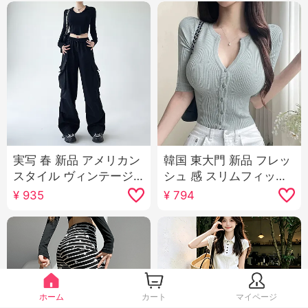
実写 春 新品 アメリカン
韓国 東大門 新品 フレッ
スタイル ヴィンテージ
シュ 感 スリムフィット
カーゴパンツ 女性 ハイ
セクシー 女性らしさ V
¥
935
¥
794
ウエスト ワイドパンツ
ネック 表示 ボディピー
カジュアル ルーズフィ
ス 5点 スリーブ ニット
ット スリム効果 スリム
カーディガン 女性
効果 スポーツパンツ
ホーム
カート
マイページ