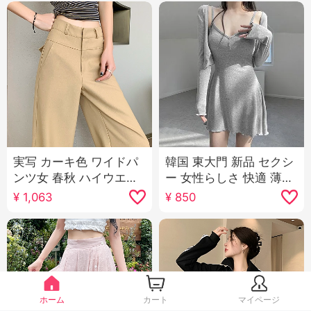
実写 カーキ色 ワイドパ
韓国 東大門 新品 セクシ
ンツ女 春秋 ハイウエス
ー 女性らしさ 快適 薄手
ト 垂 感 狭い 版 スリム
日焼け止め オープン シ
¥
1,063
¥
850
効果 スーツパンツ カジ
ャツ キャミソール スカ
ュアル ストレートパン
ートスーツ 女性
ツ
ホーム
カート
マイページ