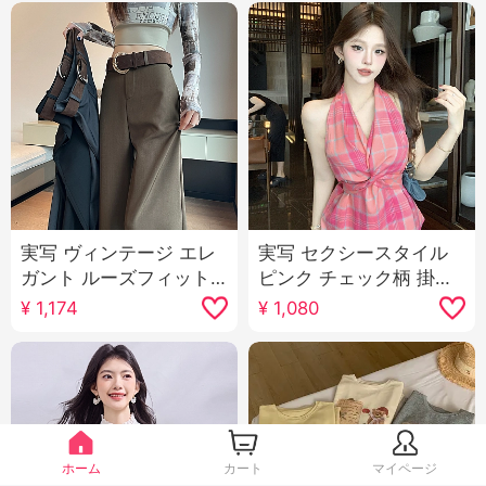
実写 ヴィンテージ エレ
実写 セクシースタイル
ガント ルーズフィット
ピンク チェック柄 掛け
カジュアル スラックス
首 ベスト マイナー デザ
¥
1,174
¥
1,080
女性 2025 春 新品 ハイ
イン 感 不規則 ツイスト
ウエスト スリム効果 垂
レースアップ トップス
感 フロアレングス ズボ
ン 長ズボン
ホーム
カート
マイページ