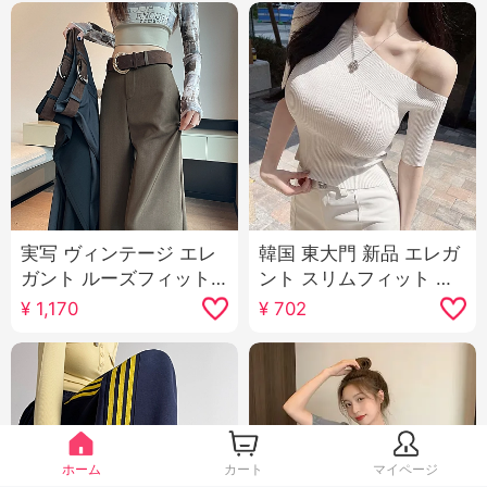
実写 ヴィンテージ エレ
韓国 東大門 新品 エレガ
ガント ルーズフィット
ント スリムフィット 純
カジュアル スラックス
欲 表示 ボディピース セ
¥
1,170
¥
702
女性 2025 春 新品 ハイ
クシー セクシースタイ
ウエスト スリム効果 垂
ル ショート丈 万能 ニッ
感 フロアレングス ズボ
トセーター Tシャツ 女
ン 長ズボン
性
ホーム
カート
マイページ