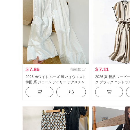
$
7.86
$
7.11
掲載数
17
2026 ホワイト ルーズ 風 ハイウエスト
2026 夏 新品 ツー
韓国 系 ジェーン デイリー テクスチャ
ク ブラック コントラ
感 レースパッチワーク カジュアル ワ
ピング 半袖 バット
イドパンツ女
トップス ウエスト ス