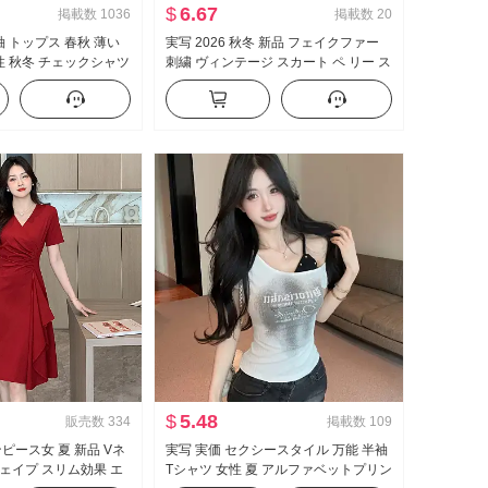
$
6.67
掲載数
1036
掲載数
20
袖 トップス 春秋 薄い
実写 2026 秋冬 新品 フェイクファー
女性 秋冬 チェックシャツ
刺繍 ヴィンテージ スカート ペ リー ス
人服
刺繍 ミニスカート 女性 ベルト セキュ
リティ ズボン
$
5.48
販売数
334
掲載数
109
ピース女 夏 新品 Vネ
実写 実価 セクシースタイル 万能 半袖
ェイプ スリム効果 エ
Tシャツ 女性 夏 アルファベットプリン