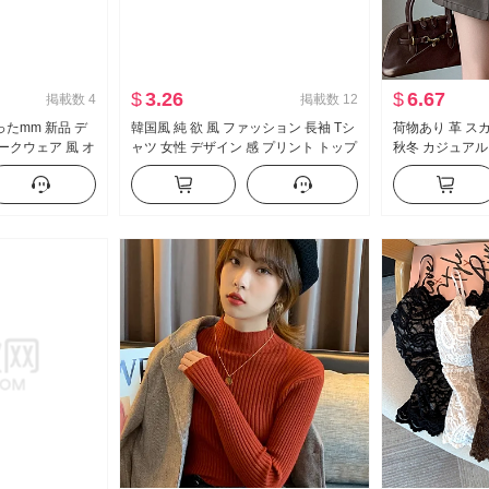
$
3.26
$
6.67
掲載数
4
掲載数
12
たmm 新品 デ
韓国風 純 欲 風 ファッション 長袖 Tシ
荷物あり 革 スカ
ークウェア 風 オ
ャツ 女性 デザイン 感 プリント トップ
秋冬 カジュアル
 ロープ シャツ
ス ins
万能 スカート 
 トップス
ハイウエスト A