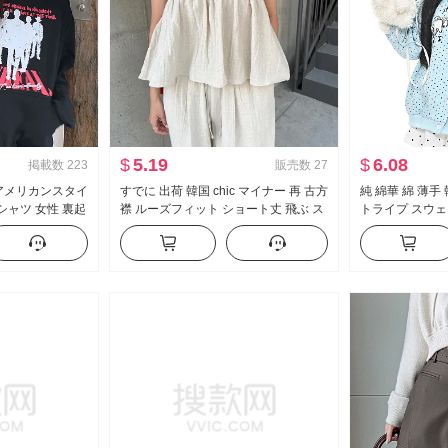
$
5.19
$
6.08
掲載数
223
販売数
27
品 アメリカンスタイ
すでに 出荷 韓国 chic マイナー 再 古方
純 綿華 綿 薄手
トシャツ 女性 裏起
襟 ルーズフィット ショート丈 飛ぶ ス
トライプ スウェ
ント カジュアル
リーブ シャツ ハイウエスト レースア
女性 秋 新品 斜
トップス
ップ ワイドパンツ
ズフィット