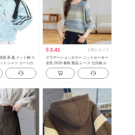
$
3.41
お気に入り
2
 韓国 系 風 ドット柄 ス
グラデーションカラー ニットセーター
ットシャツ コートの
女性 2026 春秋 新品 レース 七分袖 ル
め バックル 万能 ルー
ーズフィット カジュアル ストライプ
上 シャツ レディーストップス 薄い