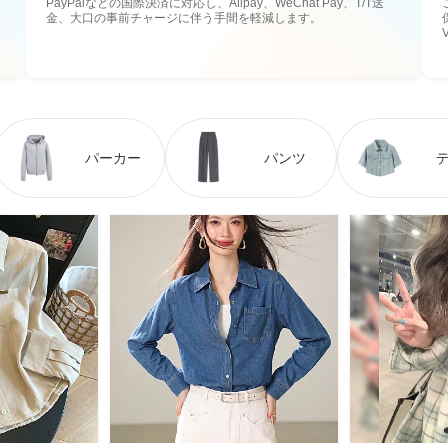
PayPalなどの国際決済に対応し、Alipay、WeChat Pay、T/T送
金、大口の事前チャージに伴う手間を軽減します。
パーカー
パンツ