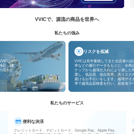
VVICで、源流の商品を世界へ
私たちの強み
リスクを低減
VICは中
VVICは長年蓄積してきた出店者の
検品、梱
率などの履行データをもとに、全商
の流れが
ナップから越境仕入れにより適した
選し、低品質、低出荷率、高リスク
避けるお手伝いをします。越境サイ
準で越境品質検査を行い、原産地ラ
付することで、品質、通関、アフタ
スのリスクをさらに抑えます。
私たちのサービス
便利な決済
クレジットカード、デビットカード、Google Pay、Apple Pay、