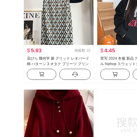
$
5.93
$
4.45
掲載数
10
花びら 幾何学 菱 グリッド レオパード
実写 2024 冬服 新
柄 パターン 3 オタク プリーツ プリン
ル hiphop スウェッ
ト 2025 夏 新品 涼しい ミディアムレ
毛 ポートレート プリ
ングス ハーフ スカート
フード付き カップル 