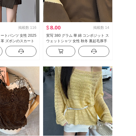
$
8.00
掲載数
116
掲載数
14
ートパンツ 女性 2025
実写 380 グラム 華 綿 コンポジット ス
 革 ズボンのスカート
ウェットシャツ 女性 秋冬 裏起毛厚手
PUレザー ミニスカート
フード付き カーディガンコート トッ
字 スカートパンツ
プス 大きいサイズ 婦人服