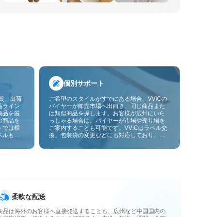
個別サポート
品質、出荷
ご希望のスタイルがすでにある場合、VVICの
品ライン
バイヤーが卸売市場へ出向き、同じ商品また
商品を厳
は類似商品を探します。お客様が広州にいら
の商品を
っしゃる場合は、バイヤーが市場や売り場を
トでは標
ご案内することも可能です。VVICはラベル交
ベルも貼
換、包装袋の変更などにも対応しており、今
ーサービ
後は画像やサンプルによるOEMカスタマイズ
にも対応予定です。仕入れをお客様のビジネ
スにより合ったサプライチェーン能力へと高
めます。
柔軟な配送
商品は海外のお客様へ直接発送することも、広州など中国国内の