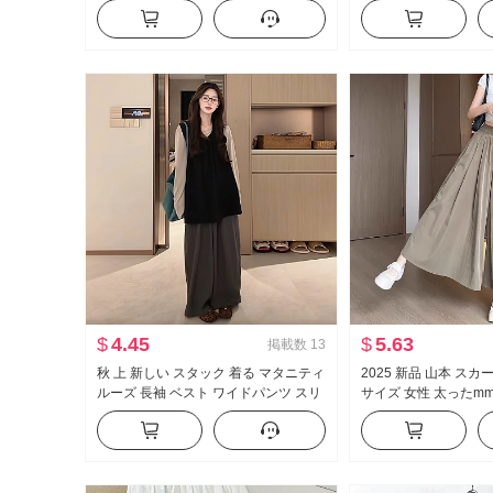
ク 万能 スリム効果 ストレート スカー
カート 女性 仙 ガス 
ト ミディアムレングス スカート
ロングスカート
$
4.45
$
5.63
掲載数
13
秋 上 新しい スタック 着る マタニティ
2025 新品 山本 ス
ルーズ 長袖 ベスト ワイドパンツ スリ
サイズ 女性 太ったmm
ーピース セットアップ
ピース 着る かける 
ズフィット ワイドパン