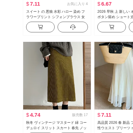
$
7.11
$
6.67
お気に入り
4
スイート の 悪狼 水彩 ハロー 染め フ
2026 早秋 上 新し
ラワープリント シフォンブラウス 女
ボタン留め ショート丈
性の方 襟 デザイン 感 スリム効果 打つ
ション シャツ 配合 
一括 シャツ トップス
$
4.74
$
7.11
販売数
17
秋冬 ヴィンテージ マスタード 緑 コー
高品質 2026 春 新品
デュロイ スリット スカート 春先 ノッ
性ウエスト プリーツ 