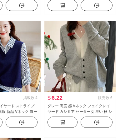
ル 本 風 赤 スカート
ト フェイクレイヤード スリムフィッ
ト スリム効果 インナーシャツ
$
6.22
掲載数
4
販売数
6
イヤード ストライプ
グレー 高度 感 Vネック フェイクレイ
 秋服 新品 Vネック ヨー
ヤード カシミア セーター女 早い 秋 シ
ンテージ デザイン 感
ョート丈 ルーズフィット ルーズ 風 ニ
ットセーター トップス