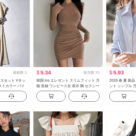
$
5.34
$
5.93
掲載数
3
販売数
33
ピースセット Vネッ
韓国 ins エレガント スリムフィット 万
2026 春 夏 
ストカラー パイ
能 長袖 ワンピース女 表示 胸 セクシー
ント シンプル 万
ウィングスリーブ
タイトスカート 内 かける ペチコート
長袖 シャツ
トラップ
秋冬 新しい