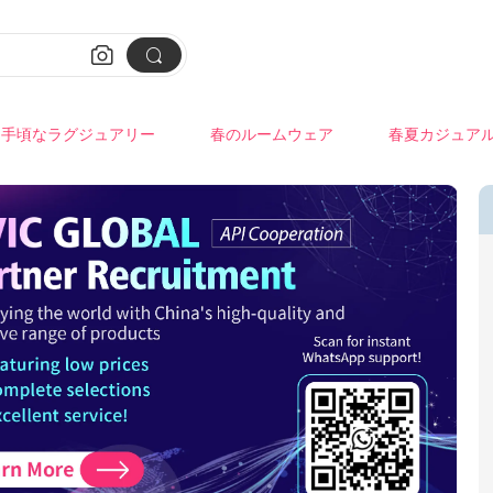


手頃なラグジュアリー
春のルームウェア
春夏カジュア