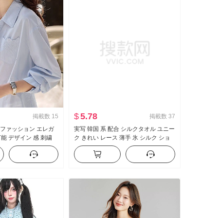
$
5.78
掲載数
15
掲載数
37
新品 ファッション エレガ
実写 韓国 系 配合 シルクタオル ユニー
能 デザイン 感 刺繍
ク きれい レース 薄手 氷 シルク ショ
ート 袖針 織姫 夏 減齢 オープンカラー
トップス