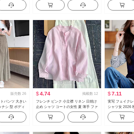
大振り マーメイド
エスト 狭い 版 カジュアル フロアレン
レガント 半袖 ヘ
グス ズボン 女性
夏
$
4.74
$
7.11
販売数
26
掲載数
12
カートパンツ 大きい
フレンチ ピンク 小立襟 リネン 日焼け
実写 フェイクレ
 ナシ 型 ボディ
止め シャツ コートの女性 夏 薄手 ファ
シャツ女 2026
ハイウエスト ルー
ッション 減齢 コットンリネン カーデ
ロッパ商品 ヴィ
ツ 子夏 薄い
ィガン トップス
パッチワーク