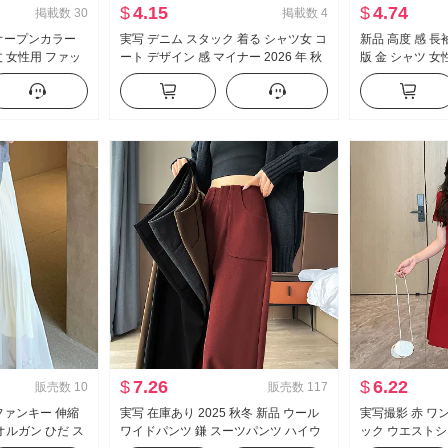
$
4.15
$
4.74
掲載数
30
掲載数
4
い オープンカラー
実写 デニム スタック 着る シャツ女 コ
新品 高度 感 長
 女性用 ファッ
ート デザイン 感 マイナー 2026 年 秋
版 金 シャツ 
シルクタオル
冬 新品 ヴィンテージ シャツ 長袖
コート 秋服 婦
$
7.26
$
6.22
販売数
10
販売数
117
 ファンキー 伸縮
実写 在庫あり 2025 秋冬 新品 ウール
実写撮影 赤 ワン
オルガン ひだ ス
ワイドパンツ 鎌 スーツパンツ ハイウ
ック ウエストシ