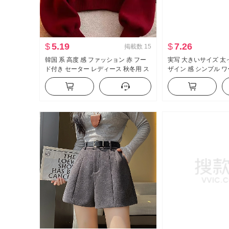
$
5.19
$
7.26
掲載数
15
韓国 系 高度 感 ファッション 赤 フー
実写 大きいサイズ 太っ
ド付き セーター レディース 秋冬用 ス
ザイン 感 シンプル ワ
イート 優しさ 風 スーパー 美しい トッ
ープンカラー 引き出し
プス
カバー 肉 スリム効果