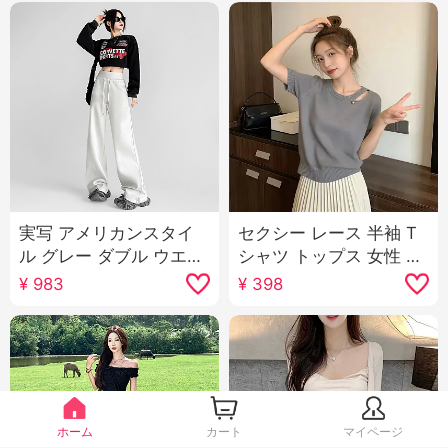
実写 アメリカンスタイ
セクシー レース 半袖 T
ル グレー ダブル ウエス
シャツ トップス 女性 夏
ト ワイドパンツ女 2026
2026 新品 デザイン 感
¥
983
¥
398
秋 ルーズフィット カジ
小 心機 洋気 万能 ニット
ュアル ハイウエスト 垂
セーター
感 ストレート スポーツ
パンツ
ホーム
カート
マイページ