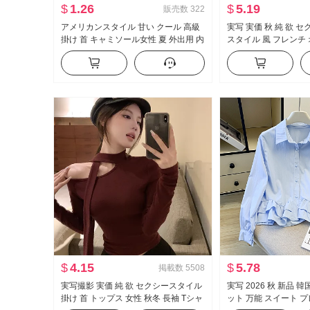
$
1.26
$
5.19
販売数
322
アメリカンスタイル 甘い クール 高級
実写 実価 秋 純 欲 
掛け 首 キャミソール女性 夏 外出用 内
スタイル 風 フレンチ
かける インナーシャツ セクシースタ
長袖 Tシャツ 女性 フ
イル ニット ベアトップ トップス
ェイプ トップス
$
4.15
$
5.78
掲載数
5508
実写撮影 実価 純 欲 セクシースタイル
実写 2026 秋 新品 
掛け 首 トップス 女性 秋冬 長袖 Tシャ
ット 万能 スイート 