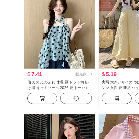
$
7.41
$
5.19
販売数
38
仙 ガス ふわふわ 休暇 風 ドット柄 掛
実写 大きいサイズ つ
け 首 キャミソール 2026 夏 ドーパミ
ンツ 女性 夏 新品 ハ
ン ケーキ ポンポン ベビーシャツ トッ
フィット スリム効果 
プス
ンツ カジュアル ワイ