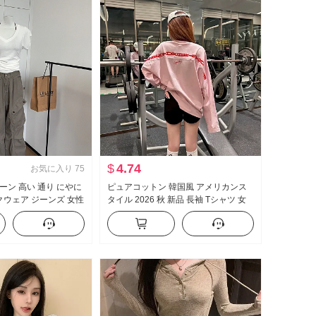
$
4.74
お気に入り
75
ーン 高い 通り にやに
ピュアコットン 韓国風 アメリカンス
ークウェア ジーンズ 女性
タイル 2026 秋 新品 長袖 Tシャツ 女
ル ヴィンテージ ル
性 ルーズフィット ミドル丈 ピンク ア
ロアレングス カジュ
ルファベット セクシースタイル トッ
プス