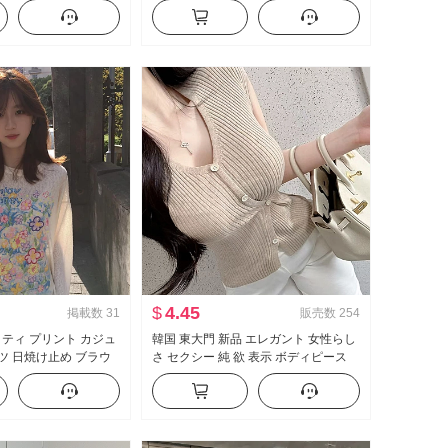
ャツ コート
ストライプ カジュアル フロアレング
ス ズボン
$
4.45
掲載数
31
販売数
254
ィティ プリント カジュ
韓国 東大門 新品 エレガント 女性らし
ャツ 日焼け止め ブラウ
さ セクシー 純 欲 表示 ボディピース
ルーズフィット ルーズ 風
側 系 バックル 半袖 ニット Tシャツ ト
ルーネック トップス
ップス