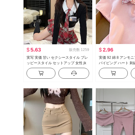
$
5.63
$
2.96
販売数
1259
実写 実価 甘い セクシースタイル プレ
実価 92 綿 8 アンモ
ッピースタイル セットアップ 女性 jk
パイピング ハート 刺
制服 フェイクレイヤード 純 欲 トップ
ート丈 ポロ襟 Tシャ
ス ハーフ スカートパンツ ツーピース
小柄 トレンド
セット