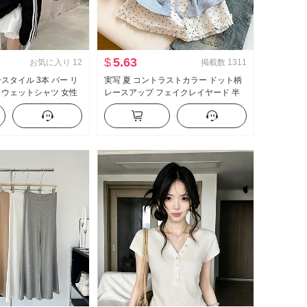
$
5.63
お気に入り
12
掲載数
1311
スタイル 3本 バー リ
実写 夏 コントラストカラー ドット柄
スウェットシャツ 女性
レースアップ フェイクレイヤード 半
ット スリム効果 スポ
袖 Tシャツ 女性 夏 新品 スイートスタ
ネック トップス コート
イル マイナー トップス