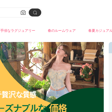


手頃なラグジュアリー
春のルームウェア
春夏カジュア