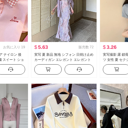
$
5.63
$
3.26
お気に入り
19
販売数
72
ニア ナイロン 後
実写 夏 新品 無地 シフォン 日焼け止め
実写撮影 露 鎖骨
繍 スイート ショ
カーディガン エレガント エレガント
ツ 女性 夏 セ
ツ スリムフィット
シフォン フラワープリント ワンピー
ィット 新品 ボ
ス女 ツーピースセット
ト丈 トップス