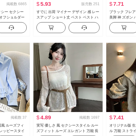
$
5.93
$
7.71
掲載数
6865
販売数
251
セクシー セクシー
すでに 出荷 マイナー デザイン 感 レー
ブラック フレア 
 オフショルダー
スアップ ショート丈 ベスト ベスト ハ
美脚 神 ズボン
リル ウエストシ
イウエスト 垂 感 ワイド 脚 カジュアル
モデル ズボン 
パンツ セットアップ
カジュアル ラッ
$
4.89
$
7.41
掲載数
37
掲載数
1697
韓国風 ルーズフィ
実写 優しさ 風 セクシースタイル ルー
オリジナル版 生
プレッピースタイ
ズフィット ルーズ エレガント 万能 長
ル 万能 ストラ