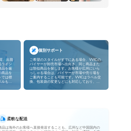
個別サポート
品質、出荷
ご希望のスタイルがすでにある場合、VVICの
品ライン
バイヤーが卸売市場へ出向き、同じ商品また
商品を厳
は類似商品を探します。お客様が広州にいら
の商品を
っしゃる場合は、バイヤーが市場や売り場を
トでは標
ご案内することも可能です。VVICはラベル交
ベルも貼
換、包装袋の変更などにも対応しており、今
ーサービ
後は画像やサンプルによるOEMカスタマイズ
にも対応予定です。仕入れをお客様のビジネ
スにより合ったサプライチェーン能力へと高
めます。
柔軟な配送
商品は海外のお客様へ直接発送することも、広州など中国国内の