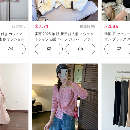
$
7.71
$
4.45
販売数
6
掲載数
98
 フード付き カジュア
実写 2025 年 秋 新品 婦人服 スウェッ
韓国 系 セクシー
性 春 オフショル
トシャツ 減齢 ハーフ ジッパー ファッ
ボン ブラック 
ム スリーピース
ション ポロ襟 カジュアル 万能 スリム
春秋 ルーズフィ
効果
ーツ 風 クルー