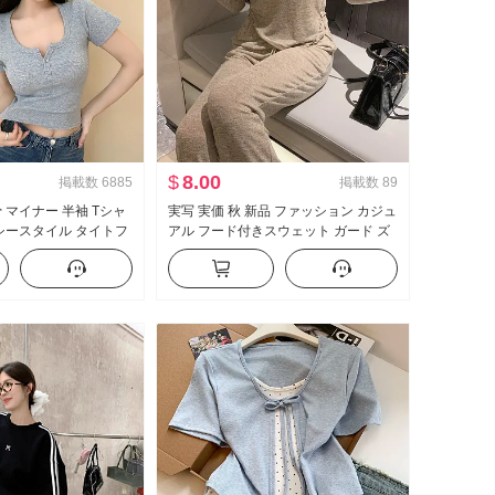
$
8.00
掲載数
6885
掲載数
89
 マイナー 半袖 Tシャ
実写 実価 秋 新品 ファッション カジュ
クシースタイル タイトフ
アル フード付きスウェット ガード ズ
タン デザイン 感 ショー
ボン スリム効果 セットアップ スポー
ツスーツ 女性 トレンド