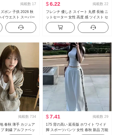
$
6.22
掲載数
17
掲載数
22
ズボン 子供 2026 秋
フレンチ 優しさ スイート 丸襟 長袖 ニ
 ハイウエスト スーパー
ットセーター 女性 高度 感 ツイスト セ
スリムフィット 伸縮性
ーター スリムフィット スリム効果 ト
パ スラックス
ップス
$
7.41
掲載数
734
掲載数
29
地 春秋 薄手 カジュア
175 背の高い 延長版 ホワイト ワイド
イプ 刺繍 アルファベッ
脚 スポーツパンツ 女性 春秋 新品 万能