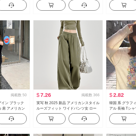
ツ レディーストッ
袖 レース ニット ブラウス キャミソー
ト スウェットシ
ル
$
7.26
$
2.82
掲載数
50
掲載数
366
デザイン ブラック
実写 秋 2025 新品 アメリカンスタイル
韓国 系 グラフ
め 肩 アメリカン
ルーズフィット ワイドパンツ女 ロー
アル 長袖 Tシ
タイル オフショ
ウエスト 引き出し ロープ カジュアル
ス 女性 春夏 
 トップス
パンツ ルーズ 垂 感 スポーツパンツ
が冷たい 感 ク