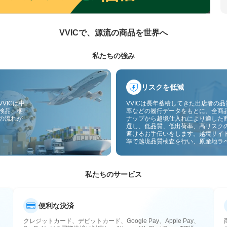
VVICで、源流の商品を世界へ
私たちの強み
リスクを低減
VICは中
VVICは長年蓄積してきた出店者の
検品、梱
率などの履行データをもとに、全商
の流れが
ナップから越境仕入れにより適した
選し、低品質、低出荷率、高リスク
避けるお手伝いをします。越境サイ
準で越境品質検査を行い、原産地ラ
付することで、品質、通関、アフタ
スのリスクをさらに抑えます。
私たちのサービス
便利な決済
クレジットカード、デビットカード、Google Pay、Apple Pay、