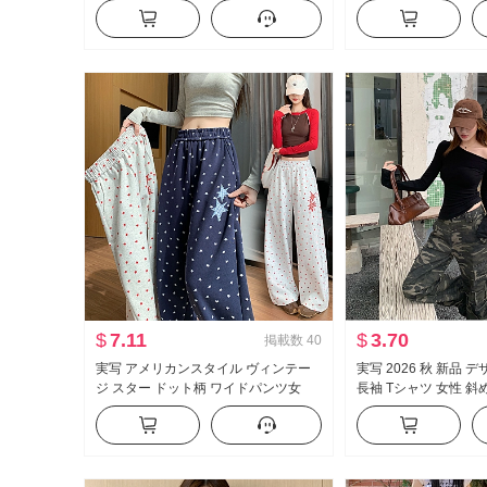
ツ 高度 感 表示 ボディピース 内 かけ
ル フリル 長袖 シャ
る インナーシャツ
プス
$
7.11
$
3.70
掲載数
40
実写 アメリカンスタイル ヴィンテー
実写 2026 秋 新品 
ジ スター ドット柄 ワイドパンツ女
長袖 Tシャツ 女性 斜
2026 秋 新品 ファッション ルーズフィ
スタイル セクシース
ット スリム効果 カジュアルパンツ
ルダー オフショルダー