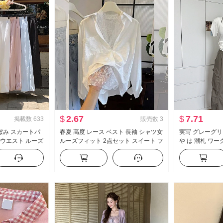
$
2.67
$
7.71
掲載数
633
販売数
3
ぼみ スカートパ
春夏 高度 レース ベスト 長袖 シャツ女
実写 グレーグリ
イウエスト ルーズ
ルーズフィット 2点セット スイート フ
や は 潮札 ワ
垂 感 バルーンパ
レッシュ
アメリカンスタイ
ドパンツ
ーズフィット フ
アル ズボン