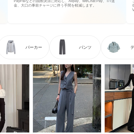
PayPalなどの国際決済に対応し、Alipay、WeChat Pay、T/T送
金、大口の事前チャージに伴う手間を軽減します。
パーカー
パンツ