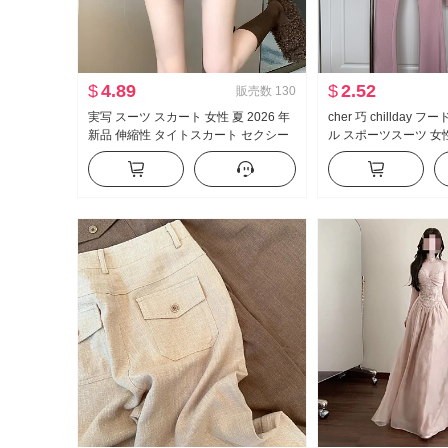
$
4.89
$
2.52
販売数
130
実写 スーツ スカート 女性 夏 2026 年
cher 巧 chillday
新品 伸縮性 タイトスカート セクシー
ル スポーツスーツ 女
セクシースタイル ハイウエスト A字
ダー コート ベルボト
ミニスカート