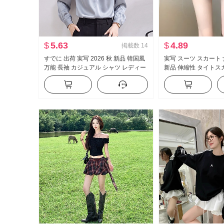
$
5.63
$
4.89
掲載数
14
すでに 出荷 実写 2026 秋 新品 韓国風
実写 スーツ スカート 女
万能 長袖 カジュアル シャツ レディー
新品 伸縮性 タイトス
ストップス
セクシースタイル ハイ
ミニスカート