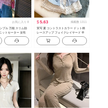
$
5.63
お気に入り
8
掲載数
1311
シンプル 万能 スリム効
実写 夏 コントラストカラー ドット柄
 ニットセーター 女性
レースアップ フェイクレイヤード 半
プス
袖 Tシャツ 女性 夏 新品 スイートスタ
イル マイナー トップス