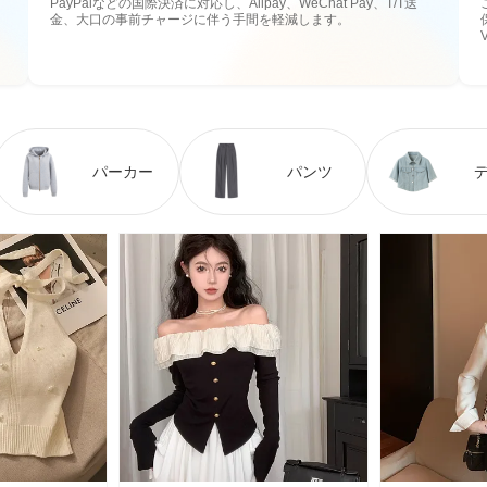
PayPalなどの国際決済に対応し、Alipay、WeChat Pay、T/T送
金、大口の事前チャージに伴う手間を軽減します。
パーカー
パンツ