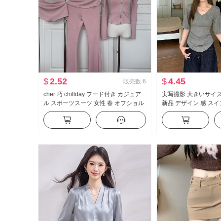
$
2.52
$
4.45
販売数
6
cher 巧 chillday フード付き カジュア
実写撮影 大きいサイズ
ル スポーツスーツ 女性 春 オフショル
新品 デザイン 感 スイ
ダー コート ベルボトム スリーピース
せている t カジュアル
ムフィット 底打ち ト