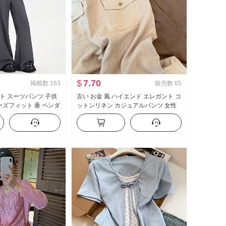
$
7.70
掲載数
163
販売数
65
ト スーツパンツ 子供
古い お金 風 ハイエンド エレガント コ
ルーズフィット 垂 ペンダ
ットンリネン カジュアルパンツ 女性
ーズ カジュアル フレア ワ
春 夏 2026 新品 ルーズフィット スリ
ム効果 軽薄 ストレートパンツ