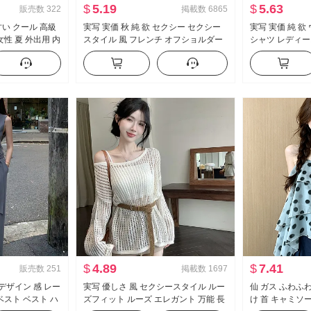
$
5.19
$
5.63
販売数
322
掲載数
6865
い クール 高級
実写 実価 秋 純 欲 セクシー セクシー
実写 実価 純 
性 夏 外出用 内
スタイル 風 フレンチ オフショルダー
シャツ レディー
ツ セクシースタ
長袖 Tシャツ 女性 フリル ウエストシ
ト セクシー タイ
プ トップス
ェイプ トップス
制服 キャリア 
$
4.89
$
7.41
販売数
251
掲載数
1697
デザイン 感 レー
実写 優しさ 風 セクシースタイル ルー
仙 ガス ふわふわ
ベスト ベスト ハ
ズフィット ルーズ エレガント 万能 長
け 首 キャミソー