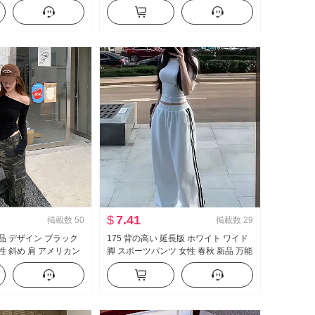
ポン ベビーシャツ トッ
アメリカンスタイル ヴィンテージ ル
ーズフィット フロアレングス カジュ
アル ズボン
$
7.41
掲載数
50
掲載数
29
 新品 デザイン ブラック
175 背の高い 延長版 ホワイト ワイド
性 斜め 肩 アメリカン
脚 スポーツパンツ 女性 春秋 新品 万能
ースタイル オフショ
ストライプ カジュアル フロアレング
ルダー トップス
ス ズボン