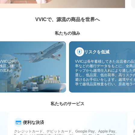
VVICで、源流の商品を世界へ
私たちの強み
リスクを低減
VICは中
VVICは長年蓄積してきた出店者の
検品、梱
率などの履行データをもとに、全商
の流れが
ナップから越境仕入れにより適した
選し、低品質、低出荷率、高リスク
避けるお手伝いをします。越境サイ
準で越境品質検査を行い、原産地ラ
付することで、品質、通関、アフタ
スのリスクをさらに抑えます。
私たちのサービス
便利な決済
クレジットカード、デビットカード、Google Pay、Apple Pay、