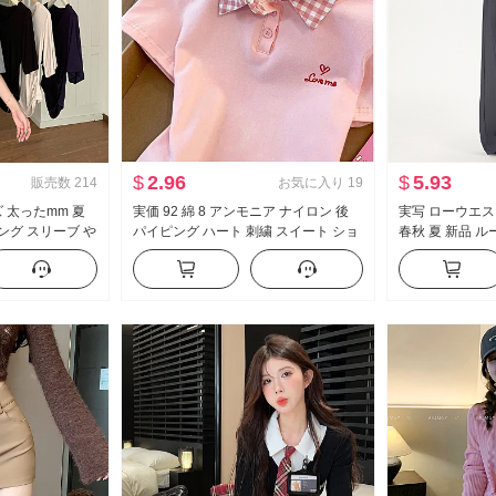
$
2.96
$
5.93
販売数
214
お気に入り
19
 太ったmm 夏
実価 92 綿 8 アンモニア ナイロン 後
実写 ローウエス
ング スリーブ や
パイピング ハート 刺繍 スイート ショ
春秋 夏 新品 
 スリム効果 スリ
ート丈 ポロ襟 Tシャツ スリムフィット
ント 感 bf ル
ップス
小柄 トレンド
イドパンツ