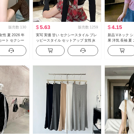
$
5.63
$
4.15
販売数
130
販売数
1259
性 夏 2026 年
実写 実価 甘い セクシースタイル プレ
新品 Vネック 
カート セクシー
ッピースタイル セットアップ 女性 jk
果 洋気 長袖 夏
ウエスト A字
制服 フェイクレイヤード 純 欲 トップ
洋気 無地 トッ
ス ハーフ スカートパンツ ツーピース
セット