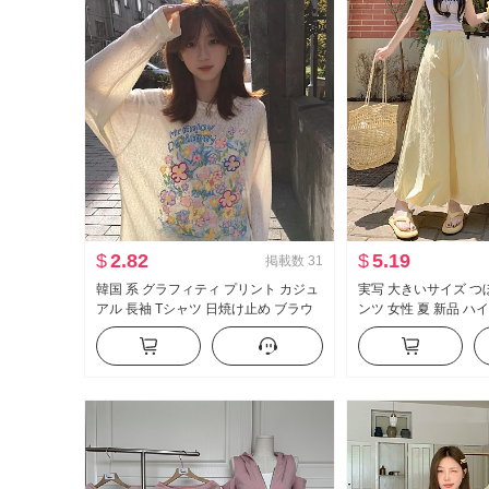
$
2.82
$
5.19
掲載数
31
韓国 系 グラフィティ プリント カジュ
実写 大きいサイズ つ
アル 長袖 Tシャツ 日焼け止め ブラウ
ンツ 女性 夏 新品 ハ
ス 女性 春夏 ルーズフィット ルーズ 風
フィット スリム効果 
が冷たい 感 クルーネック トップス
ンツ カジュアル ワイ