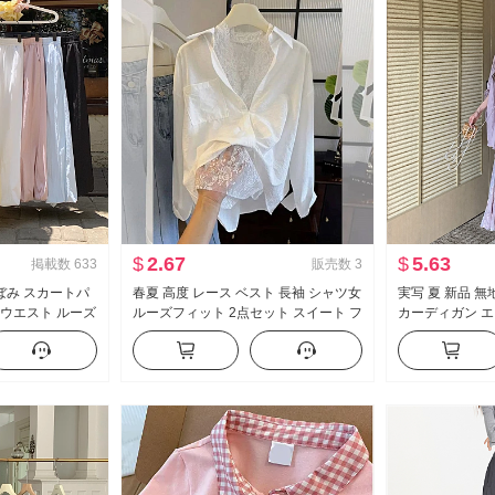
$
2.67
$
5.63
掲載数
633
販売数
3
ぼみ スカートパ
春夏 高度 レース ベスト 長袖 シャツ女
実写 夏 新品 
イウエスト ルーズ
ルーズフィット 2点セット スイート フ
カーディガン エ
垂 感 バルーンパ
レッシュ
シフォン フラワ
ドパンツ
ス女 ツーピー