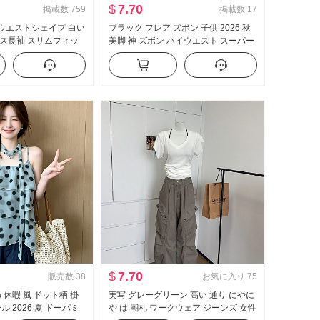
$
7.70
掲載数
759
掲載数
17
欲 ウエストシェイプ 白い
ブラック フレア ズボン 子供 2026 秋
ス長袖 スリムフィッ
美脚 神 ズボン ハイウエスト スーパー
トフィット シャツ ol
モデル ズボン スリムフィット 伸縮性
作業服
カジュアル ラッパ スラックス
$
7.70
販売数
38
お気に入り
75
 休暇 風 ドット柄 掛
実写 グレーグリーン 高い 通り にやに
ル 2026 夏 ドーパミ
や は 潮札 ワークウェア ジーンズ 女性