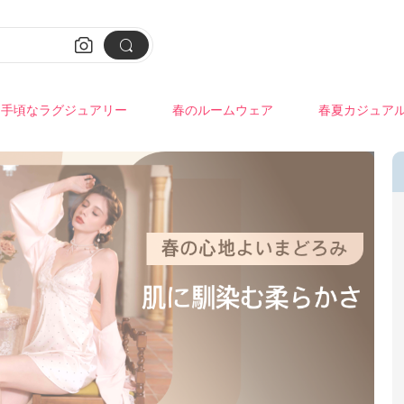


手頃なラグジュアリー
春のルームウェア
春夏カジュア