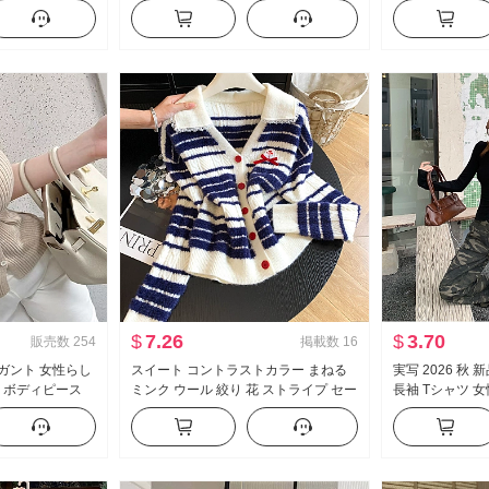
ド 脚 カジュアル
袖 レース ニット ブラウス キャミソー
ン ケーキ ポン
ル
プス
$
7.26
$
3.70
販売数
254
掲載数
16
レガント 女性らし
スイート コントラストカラー まねる
実写 2026 秋
示 ボディピース
ミンク ウール 絞り 花 ストライプ セー
長袖 Tシャツ 女
ニット Tシャツ ト
ター スリム効果 Vネック オープンカ
スタイル セクシ
ラー レース ニット カーディガン
ルダー オフショ