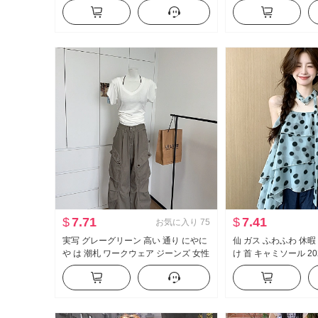
モデル ズボン スリムフィット 伸縮性
イウエスト 垂 感 ワイ
カジュアル ラッパ スラックス
パンツ セットアップ
$
7.71
$
7.41
お気に入り
75
実写 グレーグリーン 高い 通り にやに
仙 ガス ふわふわ 休暇
や は 潮札 ワークウェア ジーンズ 女性
け 首 キャミソール 20
アメリカンスタイル ヴィンテージ ル
ン ケーキ ポンポン 
ーズフィット フロアレングス カジュ
プス
アル ズボン