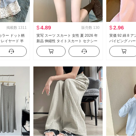
$
4.89
$
2.96
掲載数
1311
販売数
130
カラー ドット柄
実写 スーツ スカート 女性 夏 2026 年
実価 92 綿 8
クレイヤード 半
新品 伸縮性 タイトスカート セクシー
パイピング ハー
新品 スイートスタ
セクシースタイル ハイウエスト A字
ート丈 ポロ襟 
ス
ミニスカート
小柄 トレンド