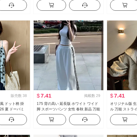
ド 脚 カジュアル
袖 レース ニット ブラウス キャミソー
ル フリル 長袖
ル
プス
$
7.41
$
7.41
販売数
38
掲載数
29
 風 ドット柄 掛
175 背の高い 延長版 ホワイト ワイド
オリジナル版 生
26 夏 ドーパミ
脚 スポーツパンツ 女性 春秋 新品 万能
ル 万能 ストラ
ベビーシャツ トッ
ストライプ カジュアル フロアレング
ト スウェットシ
ス ズボン