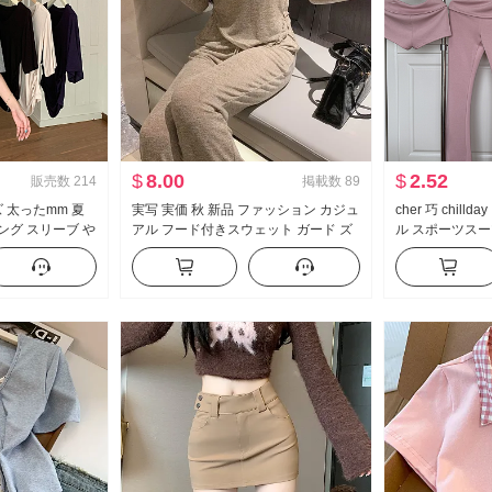
$
8.00
$
2.52
販売数
214
掲載数
89
 太ったmm 夏
実写 実価 秋 新品 ファッション カジュ
cher 巧 chil
ング スリーブ や
アル フード付きスウェット ガード ズ
ル スポーツスー
 スリム効果 スリ
ボン スリム効果 セットアップ スポー
ダー コート ベ
ップス
ツスーツ 女性 トレンド