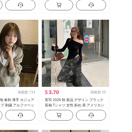
 シャツ レディーストッ
キャミソール スカートスーツ 女性
$
3.70
掲載数
734
掲載数
50
地 春秋 薄手 カジュア
実写 2026 秋 新品 デザイン ブラック
イプ 刺繍 アルファベッ
長袖 Tシャツ 女性 斜め 肩 アメリカン
ャツ コート
スタイル セクシースタイル オフショ
ルダー オフショルダー トップス