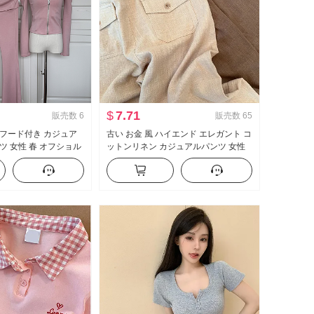
$
7.71
販売数
6
販売数
65
lday フード付き カジュア
古い お金 風 ハイエンド エレガント コ
ツ 女性 春 オフショル
ットンリネン カジュアルパンツ 女性
ルボトム スリーピース
春 夏 2026 新品 ルーズフィット スリ
ム効果 軽薄 ストレートパンツ