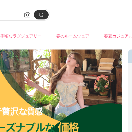


手頃なラグジュアリー
春のルームウェア
春夏カジュア