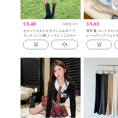
$
5.48
$
5.63
掲載数
400
セクシースタイル オフショルダー ブ
実写 夏 コントラスト
ラック ドット柄 トップス ミニスカー
レースアップ フェイ
ト セットアップ ストラップ チェック
袖 Tシャツ 女性 夏 
柄 つぼみ スカート ヴィンテージ チェ
イル マイナー トップ
ック柄スカート