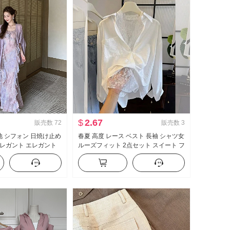
$
2.67
販売数
72
販売数
3
無地 シフォン 日焼け止め
春夏 高度 レース ベスト 長袖 シャツ女
レガント エレガント
ルーズフィット 2点セット スイート フ
ープリント ワンピー
レッシュ
スセット