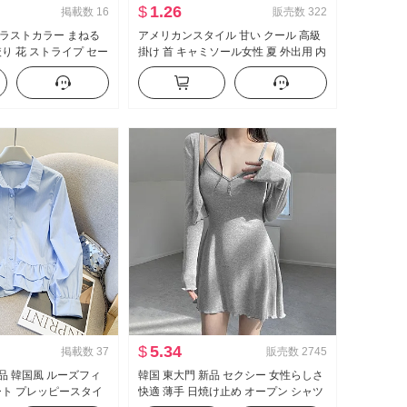
$
1.26
掲載数
16
販売数
322
ラストカラー まねる
アメリカンスタイル 甘い クール 高級
絞り 花 ストライプ セー
掛け 首 キャミソール女性 夏 外出用 内
 Vネック オープンカ
かける インナーシャツ セクシースタ
ット カーディガン
イル ニット ベアトップ トップス
$
5.34
掲載数
37
販売数
2745
 新品 韓国風 ルーズフィ
韓国 東大門 新品 セクシー 女性らしさ
ート プレッピースタイ
快適 薄手 日焼け止め オープン シャツ