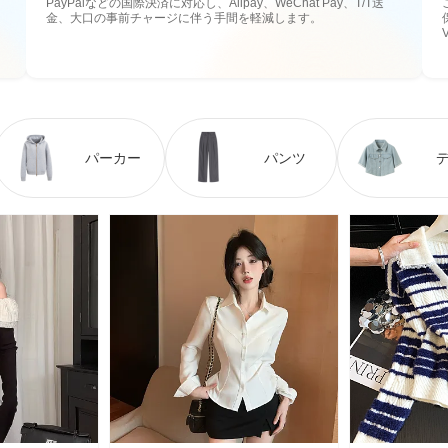
PayPalなどの国際決済に対応し、Alipay、WeChat Pay、T/T送
金、大口の事前チャージに伴う手間を軽減します。
パーカー
パンツ