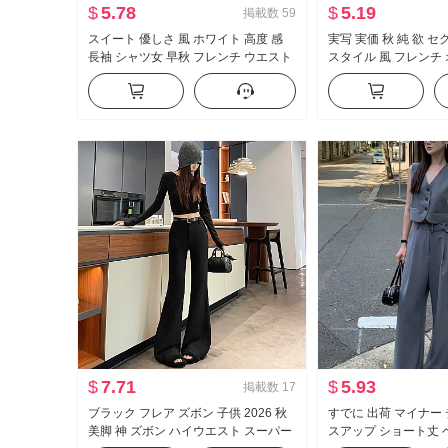
$
5.78
$
5.19
掲載数
59
スイート 優しさ 風 ホワイト 高度 感
実写 実価 秋 純 欲 
長袖 シャツ女 早秋 フレンチ ウエスト
スタイル 風 フレンチ
シェイプ スリム効果 トップス
長袖 Tシャツ 女性 フ
ェイプ トップス
$
7.71
$
5.93
掲載数
17
ブラック フレア ズボン 子供 2026 秋
すでに 出荷 マイナー 
美脚 神 ズボン ハイウエスト スーパー
スアップ ショート丈 