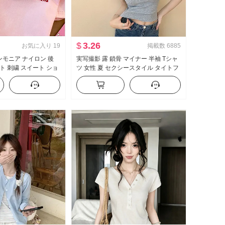
$
3.26
お気に入り
19
掲載数
6885
 アンモニア ナイロン 後
実写撮影 露 鎖骨 マイナー 半袖 Tシャ
ト 刺繍 スイート ショ
ツ 女性 夏 セクシースタイル タイトフ
Tシャツ スリムフィット
ィット 新品 ボタン デザイン 感 ショー
ト丈 トップス