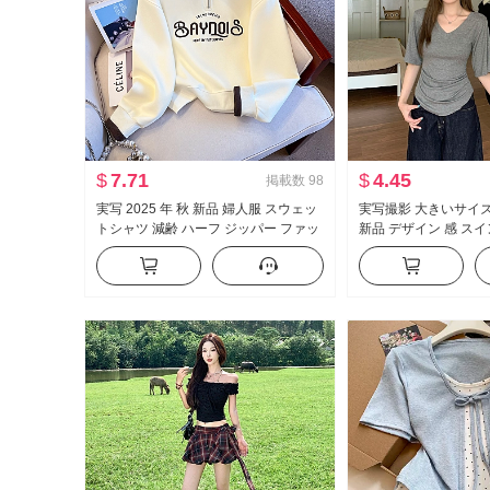
$
7.71
$
4.45
掲載数
98
実写 2025 年 秋 新品 婦人服 スウェッ
実写撮影 大きいサイズ
トシャツ 減齢 ハーフ ジッパー ファッ
新品 デザイン 感 スイ
ション ポロ襟 カジュアル 万能 スリム
せている t カジュアル
効果
ムフィット 底打ち ト