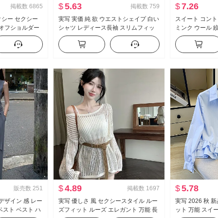
$
5.63
$
7.26
掲載数
6865
掲載数
759
セクシー セクシー
実写 実価 純 欲 ウエストシェイプ 白い
スイート コント
 オフショルダー
シャツ レディース長袖 スリムフィッ
ミンク ウール 
リル ウエストシ
ト セクシー タイトフィット シャツ ol
ター スリム効果
制服 キャリア 作業服
ラー レース ニ
$
4.89
$
5.78
販売数
251
掲載数
1697
デザイン 感 レー
実写 優しさ 風 セクシースタイル ルー
実写 2026 秋
ベスト ベスト ハ
ズフィット ルーズ エレガント 万能 長
ット 万能 スイ