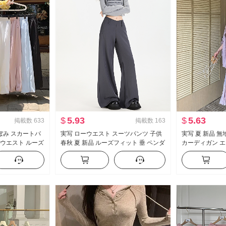
$
5.93
$
5.63
掲載数
633
掲載数
163
ぼみ スカートパ
実写 ローウエスト スーツパンツ 子供
実写 夏 新品 
イウエスト ルーズ
春秋 夏 新品 ルーズフィット 垂 ペンダ
カーディガン エ
垂 感 バルーンパ
ント 感 bf ルーズ カジュアル フレア ワ
シフォン フラワ
ドパンツ
イドパンツ
ス女 ツーピー