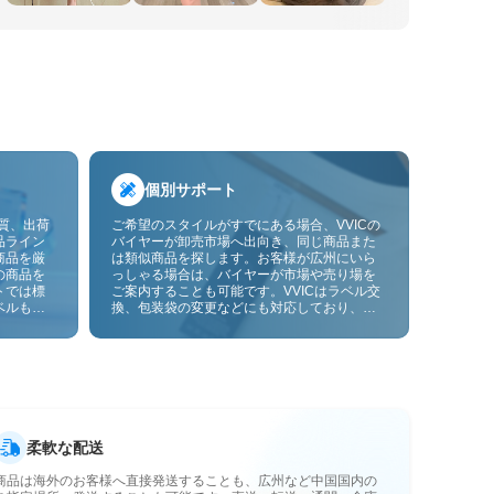
個別サポート
品質、出荷
ご希望のスタイルがすでにある場合、VVICの
品ライン
バイヤーが卸売市場へ出向き、同じ商品また
商品を厳
は類似商品を探します。お客様が広州にいら
の商品を
っしゃる場合は、バイヤーが市場や売り場を
トでは標
ご案内することも可能です。VVICはラベル交
ベルも貼
換、包装袋の変更などにも対応しており、今
ーサービ
後は画像やサンプルによるOEMカスタマイズ
にも対応予定です。仕入れをお客様のビジネ
スにより合ったサプライチェーン能力へと高
めます。
柔軟な配送
商品は海外のお客様へ直接発送することも、広州など中国国内の