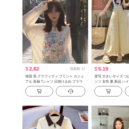
$
2.82
$
5.19
掲載数
31
韓国 系 グラフィティ プリント カジュ
実写 大きいサイズ つ
アル 長袖 Tシャツ 日焼け止め ブラウ
ンツ 女性 夏 新品 ハ
ス 女性 春夏 ルーズフィット ルーズ 風
フィット スリム効果 
が冷たい 感 クルーネック トップス
ンツ カジュアル ワイ