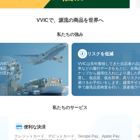
VVICで、源流の商品を世界へ
私たちの強み
リスクを低減
VICは中
VVICは長年蓄積してきた出店者の
検品、梱
率などの履行データをもとに、全商
の流れが
ナップから越境仕入れにより適した
選し、低品質、低出荷率、高リスク
避けるお手伝いをします。越境サイ
準で越境品質検査を行い、原産地ラ
付することで、品質、通関、アフタ
スのリスクをさらに抑えます。
私たちのサービス
便利な決済
クレジットカード、デビットカード、Google Pay、Apple Pay、