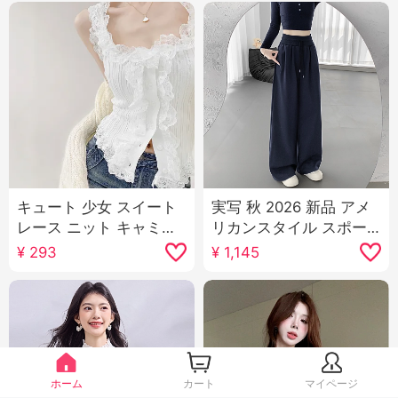
キュート 少女 スイート
実写 秋 2026 新品 アメ
レース ニット キャミソ
リカンスタイル スポー
ール女性 春 スリムフィ
ツパンツ 女性 ローウエ
¥
293
¥
1,145
ット ウエストシェイプ
スト ルーズフィット ル
スリム効果 内 かける 外
ーズ ワイド 脚 カジュア
出用 ショート丈 トップ
ル ガード ズボン ワイド
ス
パンツ サブ
ホーム
カート
マイページ