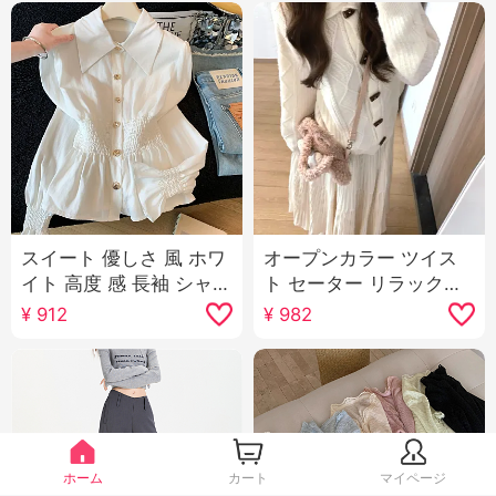
スイート 優しさ 風 ホワ
オープンカラー ツイス
イト 高度 感 長袖 シャツ
ト セーター リラックス
女 早秋 フレンチ ウエス
感 スタック 着る カジュ
¥
912
¥
982
トシェイプ スリム効果
アル 毛織 トップス スカ
トップス
ート ツーピースセット
セットアップ
ホーム
カート
マイページ