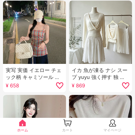
実写 実価 イエロー チェ
イカ 魚が凍る ナシ スー
ック柄 キャミソール 女
プ yuyu 強く押す 独 絶
性 夏 2025 ベスト プリ
品 ライ レース ル スリム
¥
658
¥
869
ーツ 不規則 ウエストシ
フィット ベアトップ 杏
ェイプ ノースリーブ ト
色 ニット セットアップ
ップス 女性
ホーム
カート
マイページ