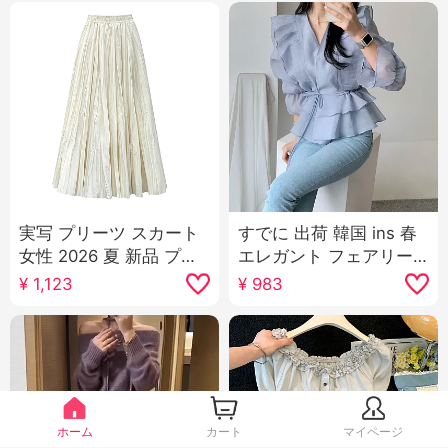
実写 プリーツ スカート
すでに 出荷 韓国 ins 春
女性 2026 夏 新品 プリ
エレガント フェアリー
ーツ ハイウエスト スリ
日焼け止めシャツ フリ
¥
1,123
¥
983
ム効果 Aラインスカート
ル シャツ トップス
漂っている 大振り ミデ
ィスカート
ホーム
カート
マイページ