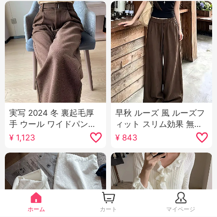
実写 2024 冬 裏起毛厚
早秋 ルーズ 風 ルーズフ
手 ウール ワイドパンツ
ィット スリム効果 無地
小柄 ストレート フロア
カジュアルパンツ
¥
1,123
¥
843
レングス ハイウエスト
カジュアルパンツ 女性
ホーム
カート
マイページ