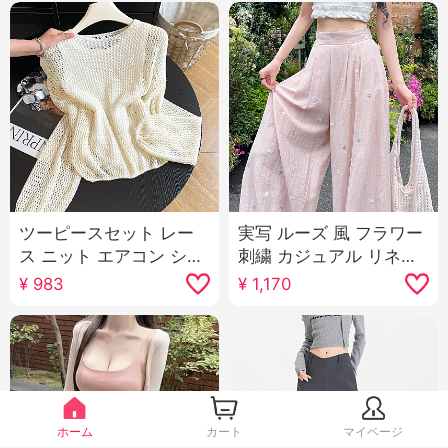
ツーピースセット レー
実写 ルーズ 風 フラワー
ス ニット エアコン シャ
刺繍 カジュアル リネン
ツ 女性 新品 韓国 系 着
ワイドパンツ女 2025 夏
¥
983
¥
1,170
る かける 秋 薄手 カジュ
新品 ルーズフィット ス
アル 長袖 ルーズフィッ
リム効果 ストレートパ
ト トップス
ンツ
ホーム
カート
マイページ