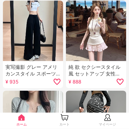
実写撮影 グレー アメリ
純 欲 セクシースタイル
カンスタイル スポーツ
風 セットアップ 女性
パンツ 女性 2025 夏 新
2026 夏 新品 ノースリ
¥
935
¥
888
品 ハイウエスト スリム
ーブ ニット ベスト トッ
効果 ストレート リラッ
プス プリーツ スカート
クス 感 カジュアル ワイ
ツーピースセット
ドパンツ
ホーム
カート
マイページ