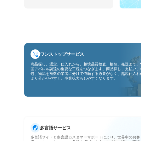
ワンストップサービス
商品探し、選定、仕入れから、越境品質検査、梱包、発送まで、V
国アパレル調達の重要な工程をつなぎます。商品探し、支払い、
包、物流を複数の業者に分けて依頼する必要がなく、越境仕入れ
より分かりやすく、事業拡大もしやすくなります。
多言語サービス
多言語サイトと多言語カスタマーサポートにより、世界中のお客