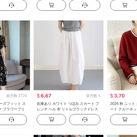
 リボン ニット
感 カジュアル 日除け トップス
ョルダー トップス 
$
6.67
$
3.70
販売数
2726
販売数
4
ルーズフィット ス
在庫あり ホワイト つぼみ スカート フ
2026 秋 ニッ
ク フラワープリ
レンチ ヘル 本 リトルブラックドレス
ート クルーネッ
蓮の葉 スリーブ
ミドル丈 傘 スカート ハイウエスト ス
トップス コント
ワンピース
リム効果 スカート 夏 女性
ウールヤーン 