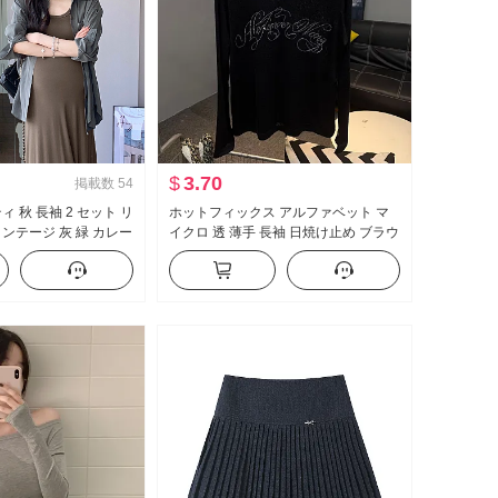
$
3.70
掲載数
54
ィ 秋 長袖 2 セット リ
ホットフィックス アルファベット マ
ィンテージ 灰 緑 カレー
イクロ 透 薄手 長袖 日焼け止め ブラウ
スリム効果 シャツ セ
ス 夏 ルーズフィット スリム効果 トッ
プス