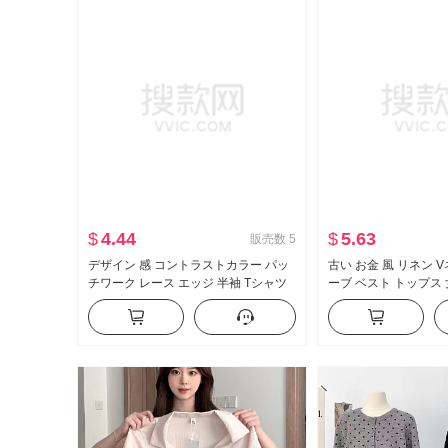
$
4.44
$
5.63
販売数
5
デザイン 感 コントラストカラー パッ
古い お金 風 リネン 
チワーク レース エッジ 半袖 Tシャツ
ーブ ベスト トップス 女
女性 2026 夏 新品 絶美 巨大 美しい の
品 スリムフィット ス
小 トップス
ャツ ニット Tシャツ