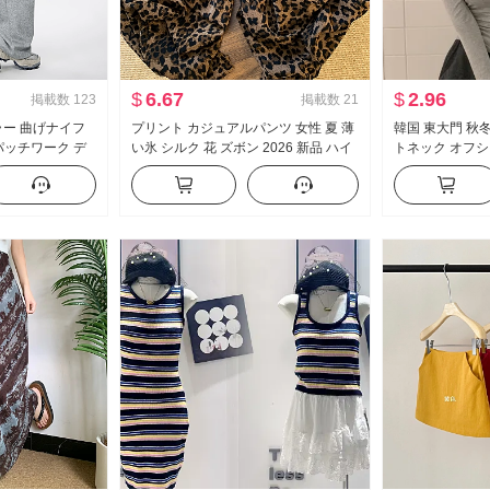
$
6.67
$
2.96
掲載数
123
掲載数
21
ラー 曲げナイフ
プリント カジュアルパンツ 女性 夏 薄
韓国 東大門 秋
 パッチワーク デ
い氷 シルク 花 ズボン 2026 新品 ハイ
トネック オフシ
 スリム効果 垂
ウエスト ルーズ 風 ビーチ ワイド 脚
エストシェイプ 
ズボン ワイドパン
ストレートパンツ
クロ 透 長袖 T