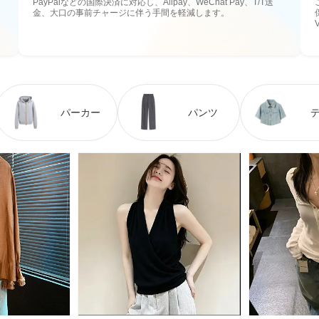
PayPalなどの国際決済に対応し、Alipay、WeChat Pay、T/T送
金、大口の事前チャージに伴う手間を軽減します。
パーカー
パンツ