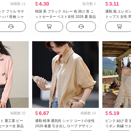
$
4.30
$
3.11
掲載数
11
販売数
1
ック フリル サテ
韓国 系 ブラック カレー 色 掛け 首 ニ
通勤 風 エレガ
 ラッパ 長袖 シャ
ットセーター ベスト女性 2026 夏 新品
トップス 女性 早
ス
ノースリーブ シック トップス 無地 ス
ル
リム効果
$
6.67
$
5.19
掲載数
32
掲載数
14
ート 重工業 ビー
通勤 軽薄 通気性 シャツ コートの女性
ピンク 結び 音 
セーター女 新品
2026 春夏 引き出し ロープ デザイン
リボン 刺繍 ウ