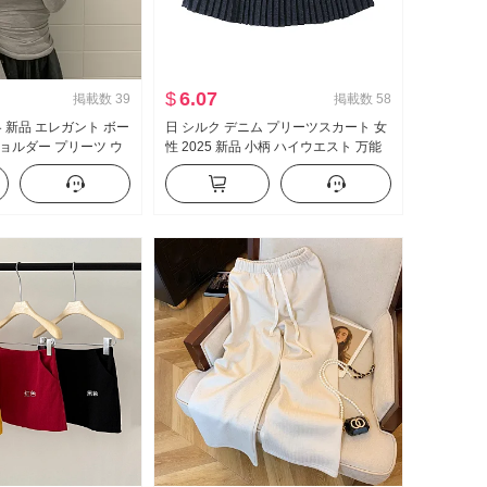
$
6.07
掲載数
39
掲載数
58
冬 新品 エレガント ボー
日 シルク デニム プリーツスカート 女
ョルダー プリーツ ウ
性 2025 新品 小柄 ハイウエスト 万能
スリム効果 薄手 マイ
ミニスカート プレッピースタイル A字
シャツ
ハーフ スカート