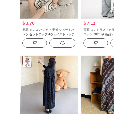
$
3.70
$
7.11
新品 メンズ パジャマ 半袖 ショートパ
実写 コントラストカ
ンツ セットアップ 4ウェイストレッチ
ズボン 2026 秋 新品
布 冷たい 感 通気性 パジャマ 男性 ル
ザイン ルーズフィット
ームウェア
感 スポーツ ガード 
ツ