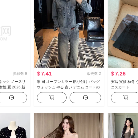
$
7.41
$
7.26
掲載数
9
販売数
2
Vネック ノースリ
寧 司 オープンカラー 貼り付け バッグ
実写 実価 秋冬
性 夏 2026 新
ウォッシュ やる 古い デニム コートの
ニスカート
リム効果 ポロシ
女性 秋 カジュアル 風 ルーズフィット
スリム効果 万能 トップス