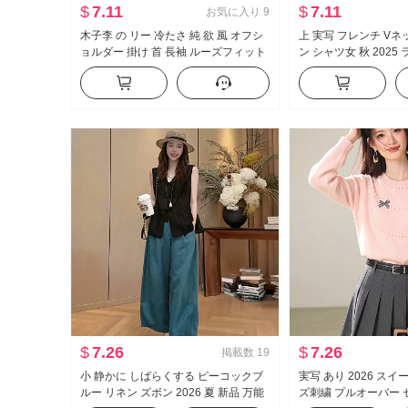
$
7.11
$
7.11
お気に入り
9
木子李 の リー 冷たさ 純 欲 風 オフシ
上 実写 フレンチ Vネ
ョルダー 掛け 首 長袖 ルーズフィット
ン シャツ女 秋 2025
シフォン上着 女性 ストレート ハーフ
ツ 高度 ピンク トップ
スカートスーツ
$
7.26
$
7.26
掲載数
19
小 静かに しばらくする ピーコックブ
実写 あり 2026 スイ
ルー リネン ズボン 2026 夏 新品 万能
ズ刺繍 プルオーバー 