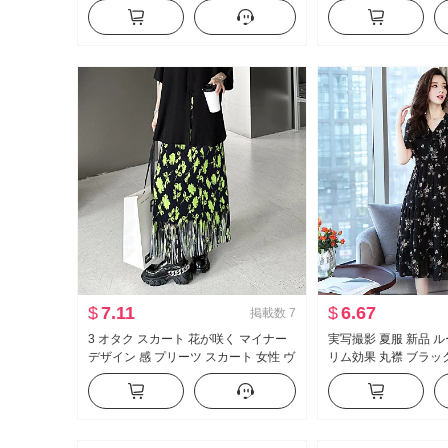
ルーズフィット カジュアルパンツ ト
温度 ソフト もちもち
ップス
$
7.11
$
6.67
掲載数
7
3 オタク スカート 花が咲く マイナー
実写撮影 夏服 新品 
デザイン 感 プリーツ スカート 女性 ヴ
リム効果 丸襟 ブラッ
ィンテージ プリント スリム効果 タイ
ント ミディスカート 
トスカート フリンジ プリーツスカー
エレガント シフォン 
ト