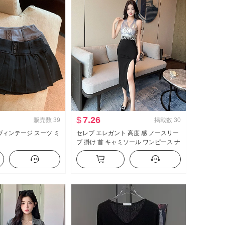
$
7.26
販売数
39
掲載数
30
 ヴィンテージ スーツ ミ
セレブ エレガント 高度 感 ノースリー
ブ 掛け 首 キャミソール ワンピース ナ
イトスポット セクシー 軽い 贅沢 イブ
ニングドレス ロングスカート 足湯 服