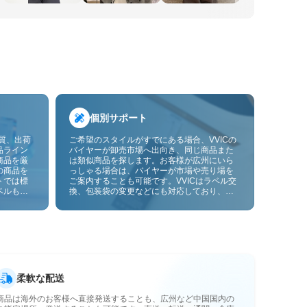
個別サポート
品質、出荷
ご希望のスタイルがすでにある場合、VVICの
品ライン
バイヤーが卸売市場へ出向き、同じ商品また
商品を厳
は類似商品を探します。お客様が広州にいら
の商品を
っしゃる場合は、バイヤーが市場や売り場を
トでは標
ご案内することも可能です。VVICはラベル交
ベルも貼
換、包装袋の変更などにも対応しており、今
ーサービ
後は画像やサンプルによるOEMカスタマイズ
にも対応予定です。仕入れをお客様のビジネ
スにより合ったサプライチェーン能力へと高
めます。
柔軟な配送
商品は海外のお客様へ直接発送することも、広州など中国国内の