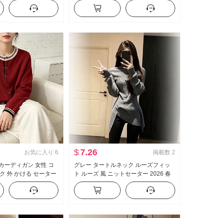
fh26c3t2792
レディーストップス
$
7.26
お気に入り
6
掲載数
2
ト カーディガン 女性 コ
グレー タートルネック ルーズフィッ
ク 外 かける セーター
ト ルーズ 風 ニットセーター 2026 春
ラストカラー 秋 厚手
新品 高度 感 フレンチ 巨大 美しい セ
コート
ーター 婦人服