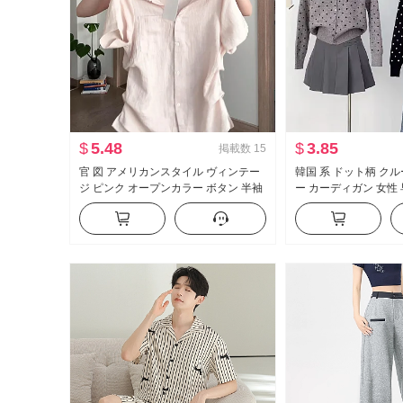
$
5.48
$
3.85
掲載数
15
官 図 アメリカンスタイル ヴィンテー
韓国 系 ドット柄 ク
ジ ピンク オープンカラー ボタン 半袖
ー カーディガン 女性 早
シャツ 夏 プリーツ プレッピースタイ
イート プレッピースタ
ル 通勤 トップス
能 ショート丈 コート