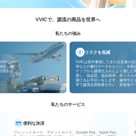
VVICで、源流の商品を世界へ
私たちの強み
リスクを低減
VICは中
VVICは長年蓄積してきた出店者の
検品、梱
率などの履行データをもとに、全商
の流れが
ナップから越境仕入れにより適した
選し、低品質、低出荷率、高リスク
避けるお手伝いをします。越境サイ
準で越境品質検査を行い、原産地ラ
付することで、品質、通関、アフタ
スのリスクをさらに抑えます。
私たちのサービス
便利な決済
クレジットカード、デビットカード、Google Pay、Apple Pay、