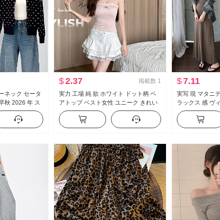
$
2.37
$
7.11
掲載数
1
ルーネック セータ
実力 工場 純 欲 ホワイト ドット柄 ベ
実写 現 マタニテ
秋 2026 年 ス
アトップ ベスト女性 ユニーク きれい
ラックス 感 ヴ
イル 高度 感 万
外出用 セクシースタイル セクシー ノ
スリムフィット 
ースリーブ 小 トップス
ットアップ