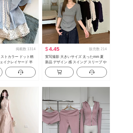
$
4.45
掲載数
1314
販売数
214
ラストカラー ドット柄
実写撮影 大きいサイズ 太ったmm 夏
ェイクレイヤード 半
新品 デザイン 感 スイング スリーブ や
 夏 新品 スイートスタ
せている t カジュアル スリム効果 スリ
トップス
ムフィット 底打ち トップス