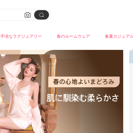


手頃なラグジュアリー
春のルームウェア
春夏カジュア