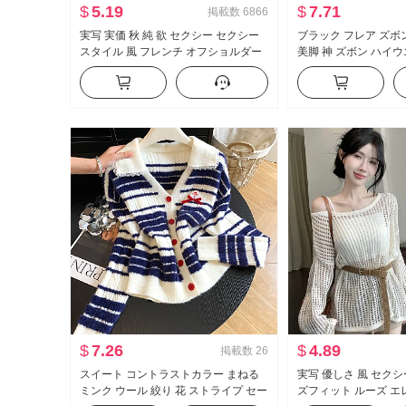
$
5.19
$
7.71
掲載数
6866
実写 実価 秋 純 欲 セクシー セクシー
ブラック フレア ズボン 
スタイル 風 フレンチ オフショルダー
美脚 神 ズボン ハイ
長袖 Tシャツ 女性 フリル ウエストシ
モデル ズボン スリム
ェイプ トップス
カジュアル ラッパ ス
$
7.26
$
4.89
掲載数
26
スイート コントラストカラー まねる
実写 優しさ 風 セク
ミンク ウール 絞り 花 ストライプ セー
ズフィット ルーズ エ