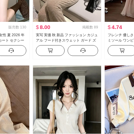
$
8.00
$
4.74
販売数
130
掲載数
89
性 夏 2026 年
実写 実価 秋 新品 ファッション カジュ
フレンチ 優しさ
カート セクシー
アル フード付きスウェット ガード ズ
ミソール ワンピー
ウエスト A字
ボン スリム効果 セットアップ スポー
品 海辺 休暇 
ツスーツ 女性 トレンド
ト