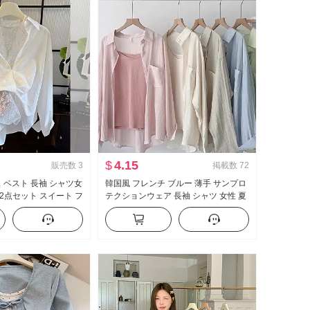
$
4.15
販売数
3
掲載数
72
ス ベスト 長袖 シャツ女
韓国風 フレンチ ブルー 薄手 サンプロ
2点セット スイート フ
テクションウェア 長袖 シャツ 女性 夏
服 ルーズフィット カジュアル ルーズ
長袖 シングル シャツ