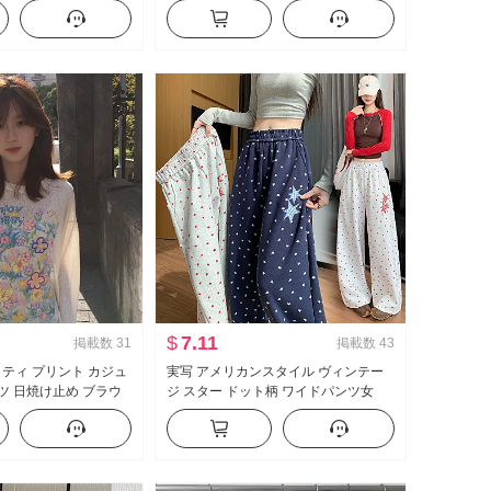
ーズ ワイド 脚 カジュ
ル フリル 長袖 シャツ レディーストッ
ボン ワイドパンツ サブ
プス
$
7.11
掲載数
31
掲載数
43
ィティ プリント カジュ
実写 アメリカンスタイル ヴィンテー
ャツ 日焼け止め ブラウ
ジ スター ドット柄 ワイドパンツ女
ルーズフィット ルーズ 風
2026 秋 新品 ファッション ルーズフィ
ルーネック トップス
ット スリム効果 カジュアルパンツ