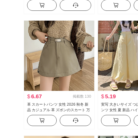
ター スリム効果 Vネック オープンカ
袖 レース ニット ブ
ラー レース ニット カーディガン
ル
$
6.67
$
5.19
掲載数
130
革 スカートパンツ 女性 2026 秋冬 新
実写 大きいサイズ つ
品 カジュアル 革 ズボンのスカート 万
ンツ 女性 夏 新品 ハ
能 スカート PUレザー ミニスカート
フィット スリム効果 
ハイウエスト A字 スカートパンツ
ンツ カジュアル ワイ