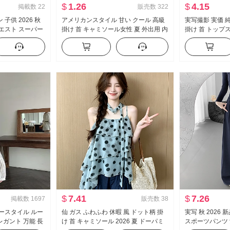
$
1.26
$
4.15
掲載数
22
販売数
322
子供 2026 秋
アメリカンスタイル 甘い クール 高級
実写撮影 実価 
ウエスト スーパー
掛け 首 キャミソール女性 夏 外出用 内
掛け 首 トップス
フィット 伸縮性
かける インナーシャツ セクシースタ
ツ 高度 感 表示
ラックス
イル ニット ベアトップ トップス
る インナーシャ
$
7.41
$
7.26
掲載数
1697
販売数
38
シースタイル ルー
仙 ガス ふわふわ 休暇 風 ドット柄 掛
実写 秋 2026
レガント 万能 長
け 首 キャミソール 2026 夏 ドーパミ
スポーツパンツ 