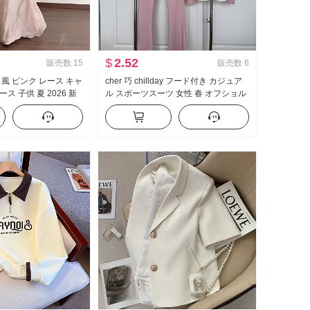
$
2.52
販売数
15
販売数
6
 風 ピンク レース キャ
cher 巧 chillday フード付き カジュア
ス 子供 夏 2026 新
ル スポーツスーツ 女性 春 オフショル
エレガント ロングスカー
ダー コート ベルボトム スリーピース