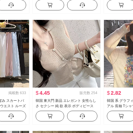
ラウス キャミソー
ン ケーキ ポンポン ベビーシャツ トッ
ーズフィット ル
プス
アル ガード ズ
$
4.45
$
2.82
掲載数
633
販売数
254
ぼみ スカートパ
韓国 東大門 新品 エレガント 女性らし
韓国 系 グラフ
イウエスト ルーズ
さ セクシー 純 欲 表示 ボディピース
アル 長袖 Tシ
垂 感 バルーンパ
側 系 バックル 半袖 ニット Tシャツ ト
ス 女性 春夏 
ドパンツ
ップス
が冷たい 感 ク