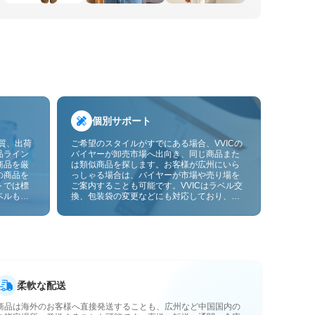
個別サポート
品質、出荷
ご希望のスタイルがすでにある場合、VVICの
品ライン
バイヤーが卸売市場へ出向き、同じ商品また
商品を厳
は類似商品を探します。お客様が広州にいら
の商品を
っしゃる場合は、バイヤーが市場や売り場を
トでは標
ご案内することも可能です。VVICはラベル交
ベルも貼
換、包装袋の変更などにも対応しており、今
ーサービ
後は画像やサンプルによるOEMカスタマイズ
にも対応予定です。仕入れをお客様のビジネ
スにより合ったサプライチェーン能力へと高
めます。
柔軟な配送
商品は海外のお客様へ直接発送することも、広州など中国国内の