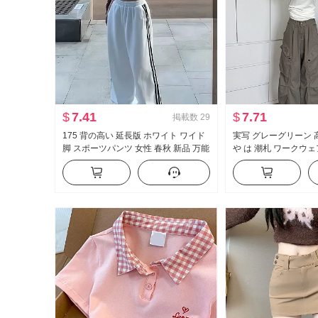
$
7.41
$
7.71
掲載数
29
175 背の高い 延長版 ホワイト ワイド
実写 グレーグリーン 
脚 スポーツパンツ 女性 春秋 新品 万能
や は 潮札 ワークウェ
ストライプ カジュアル フロアレング
アメリカンスタイル 
ス ズボン
ーズフィット フロア
アル ズボン