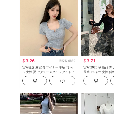
$
3.26
$
3.71
掲載数
6889
実写撮影 露 鎖骨 マイナー 半袖 Tシャ
実写 2026 秋 新品 
ツ 女性 夏 セクシースタイル タイトフ
長袖 Tシャツ 女性 斜
ィット 新品 ボタン デザイン 感 ショー
スタイル セクシース
ト丈 トップス
ルダー オフショルダー