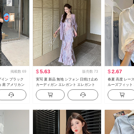
$
5.63
$
2.67
掲載数
69
販売数
73
デザイン ブラック
実写 夏 新品 無地 シフォン 日焼け止め
春夏 高度 レー
め 肩 アメリカン
カーディガン エレガント エレガント
ルーズフィット 
タイル オフショ
シフォン フラワープリント ワンピー
レッシュ
 トップス
ス女 ツーピースセット