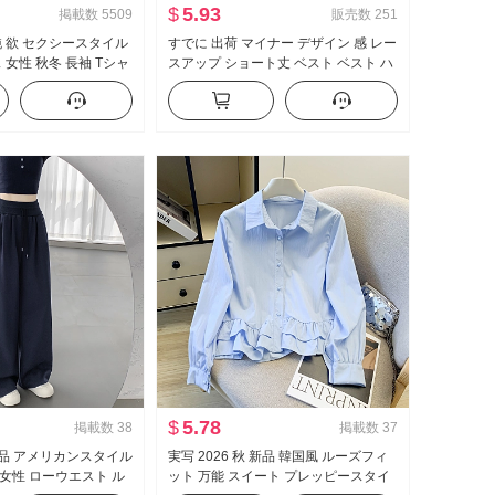
$
5.93
掲載数
5509
販売数
251
純 欲 セクシースタイル
すでに 出荷 マイナー デザイン 感 レー
 女性 秋冬 長袖 Tシャ
スアップ ショート丈 ベスト ベスト ハ
 ボディピース 内 かけ
イウエスト 垂 感 ワイド 脚 カジュアル
ツ
パンツ セットアップ
$
5.78
掲載数
38
掲載数
37
 新品 アメリカンスタイル
実写 2026 秋 新品 韓国風 ルーズフィ
女性 ローウエスト ル
ット 万能 スイート プレッピースタイ