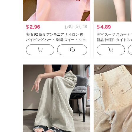
$
2.96
$
4.89
お気に入り
19
実価 92 綿 8 アンモニア ナイロン 後
実写 スーツ スカート 女
パイピング ハート 刺繍 スイート ショ
新品 伸縮性 タイトス
ート丈 ポロ襟 Tシャツ スリムフィット
セクシースタイル ハイ
小柄 トレンド
ミニスカート