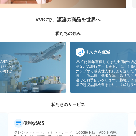
VVICで、源流の商品を世界へ
私たちの強み
リスクを低減
VICは中
VVICは長年蓄積してきた出店者の
検品、梱
率などの履行データをもとに、全商
の流れが
ナップから越境仕入れにより適した
選し、低品質、低出荷率、高リスク
避けるお手伝いをします。越境サイ
準で越境品質検査を行い、原産地ラ
付することで、品質、通関、アフタ
スのリスクをさらに抑えます。
私たちのサービス
便利な決済
クレジットカード、デビットカード、Google Pay、Apple Pay、