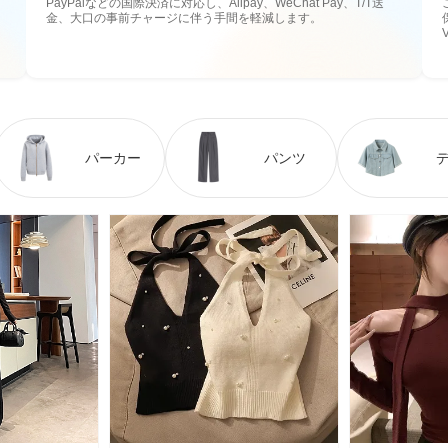
PayPalなどの国際決済に対応し、Alipay、WeChat Pay、T/T送
金、大口の事前チャージに伴う手間を軽減します。
パーカー
パンツ