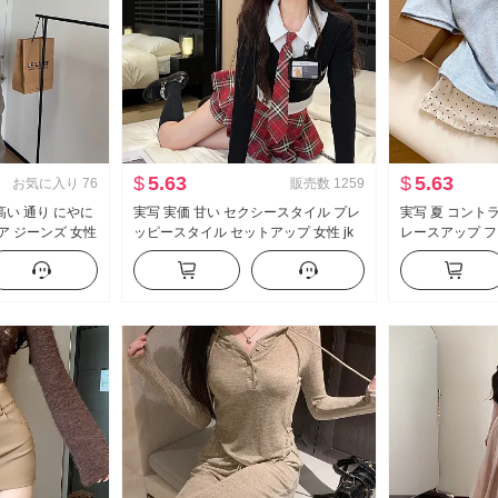
$
5.63
$
5.63
お気に入り
76
販売数
1259
高い 通り にやに
実写 実価 甘い セクシースタイル プレ
実写 夏 コント
ア ジーンズ 女性
ッピースタイル セットアップ 女性 jk
レースアップ フ
ヴィンテージ ル
制服 フェイクレイヤード 純 欲 トップ
袖 Tシャツ 女性
レングス カジュ
ス ハーフ スカートパンツ ツーピース
イル マイナー 
セット