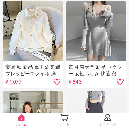
実写 秋 新品 重工業 刺繍
韓国 東大門 新品 セクシ
プレッピースタイル 洋
ー 女性らしさ 快適 薄手
気 カジュアル 万能 ピュ
日焼け止め オープン シ
¥
1,077
¥
843
アコットン 長袖 シャツ
ャツ キャミソール スカ
女 コート
ートスーツ 女性
ホーム
カート
マイページ