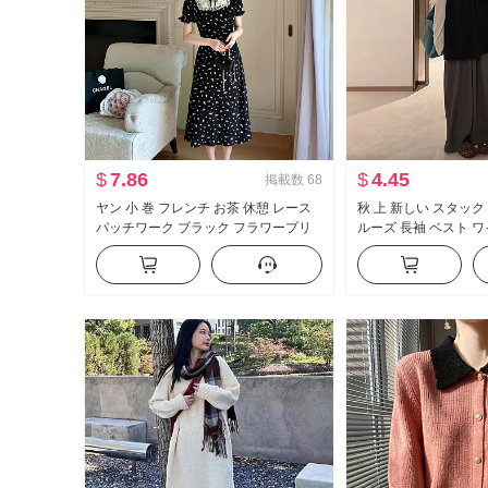
$
7.86
$
4.45
掲載数
68
ヤン 小 巻 フレンチ お茶 休憩 レース
秋 上 新しい スタック
パッチワーク ブラック フラワープリ
ルーズ 長袖 ベスト 
ント ワンピース miu 系 ウエストシェ
ーピース セットアッ
イプ A字 リトルブラックドレス 少女
感