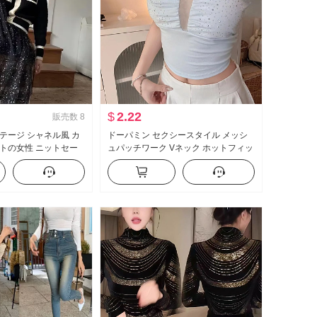
$
2.22
販売数
8
テージ シャネル風 カ
ドーパミン セクシースタイル メッシ
トの女性 ニットセー
ュパッチワーク Vネック ホットフィッ
ツ 2024 年 新品 起
クス ベアトップ ベスト女性 夏 セクシ
ー 露 臍 スリムフィット ショート丈 ト
ップス