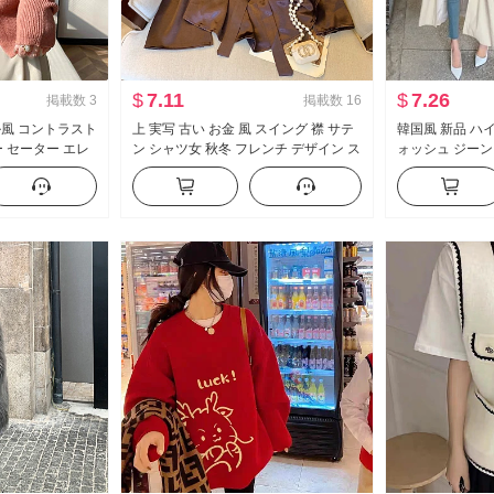
$
7.11
$
7.26
掲載数
3
掲載数
16
ネル風 コントラスト
上 実写 古い お金 風 スイング 襟 サテ
韓国風 新品 ハ
 セーター エレ
ン シャツ女 秋冬 フレンチ デザイン ス
ォッシュ ジーン
ー カーディガン
トラップ シャツ スリムフィット ウエ
性 反り ヒップ
コート トップス
ストシェイプ トップス