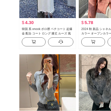
$
4.30
$
5.78
韓国 系 vnook ポロ襟 ペチコート 起爆
2024 秋 新品 シャ
金 配合 コート ロング 膝丈 ルーズ 風
カラー オープンカラー
ルーズフィット 厚手 セーター付きド
ガント ニットセータ
レス 女性
ショート丈 セーター