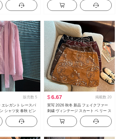
ン スリムフィット ス
いえ ぶつかる 金 新年 赤 ニットセータ
ス
ー
$
6.67
販売数
5
掲載数
20
チ エレガント レースパ
実写 2026 秋冬 新品 フェイクファー
ン シャツ女 春秋 ピン
刺繍 ヴィンテージ スカート ペ リー ス
 シャツ マイナー トッ
刺繍 ミニスカート 女性 ベルト セキュ
リティ ズボン