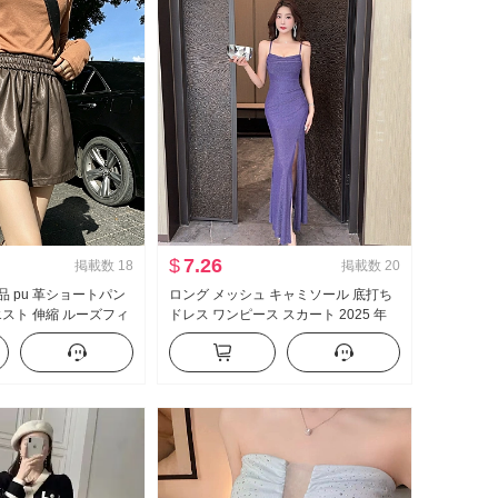
$
7.26
掲載数
18
掲載数
20
新品 pu 革ショートパン
ロング メッシュ キャミソール 底打ち
エスト 伸縮 ルーズフィ
ドレス ワンピース スカート 2025 年
 万能 A字 ワイドパン
新品 シック エレガント スリム効果 デ
トパンツ
ザイン 感 マイナー