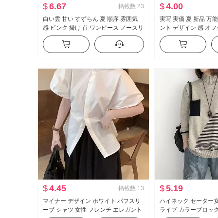
$
6.67
$
4.00
掲載数
23
白い雲 甘い すずらん 夏 順序 雰囲気
実写 実価 夏 新品 万能
感 ピンク 掛け 首 ワンピース ノースリ
ント デザイン 感 オ
ーブ ショート丈 ケーキスカート
トフィット スリム効果
ド 服
$
4.45
$
5.19
掲載数
13
マイナー デザイン ホワイト パフスリ
ハイネック セーター女
ーブ シャツ 女性 フレンチ エレガント
ライプ カラーブロッ