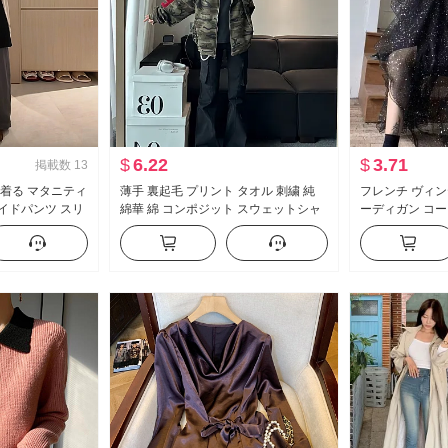
$
6.22
$
3.71
掲載数
13
 着る マタニティ
薄手 裏起毛 プリント タオル 刺繍 純
フレンチ ヴィン
ワイドパンツ スリ
綿華 綿 コンポジット スウェットシャ
ーディガン コー
プ
ツ 女性
ター インナーシャ
爆金