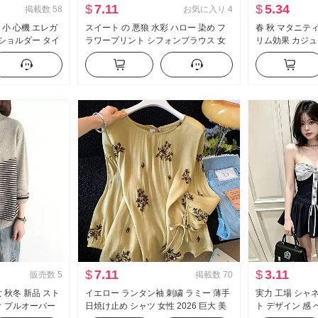
$
7.11
$
5.34
掲載数
58
お気に入り
4
 小 心機 エレガ
スイート の 悪狼 水彩 ハロー 染め フ
春 秋 マタニティ
フショルダー タイ
ラワープリント シフォンブラウス 女
リム効果 カジュ
 ベルト 胸 パッ
性の方 襟 デザイン 感 スリム効果 打つ
イプ ボディピー
一括 シャツ トップス
パンツ ワイドパ
$
7.11
$
3.11
販売数
5
掲載数
70
 秋冬 新品 スト
イエロー ランタン袖 刺繍 ラミー 薄手
実力 工場 シャ
ク プルオーバー
日焼け止め シャツ 女性 2026 巨大 美
ト デザイン 感