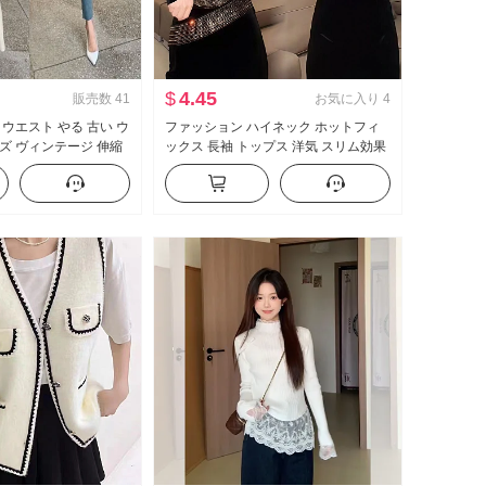
$
4.45
販売数
41
お気に入り
4
イウエスト やる 古い ウ
ファッション ハイネック ホットフィ
ズ ヴィンテージ 伸縮
ックス 長袖 トップス 洋気 スリム効果
 スキニーパンツ
万能 重工業 ラインストーン いっぱい
ドリル 女性 インナーシャツ 新品