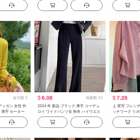
 婦人服 ルーズ
しい の シャツ 夏 新品 トップス
ストライプ リボ
ズ インナーシャ
リム効果 トップ
$
6.08
$
7.26
販売数
5
掲載数
33
ディガン 女性 外
2024 年 新品 ブラック 厚手 コーデュ
上 実写 フレン
品 薄手 セーター
ロイ ワイドパンツ女 秋冬 ハイウエス
ッチワーク リボ
 長袖 早秋 トッ
ト スリム効果 垂 感 スリット ストレー
ク Vネック 長袖
トパンツ
プス