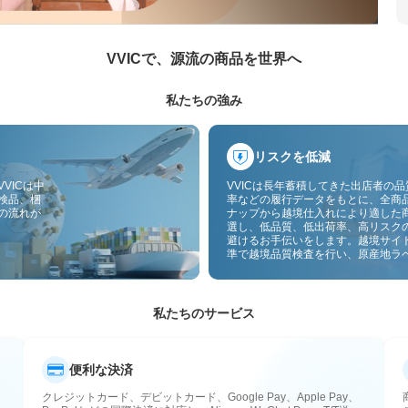
VVICで、源流の商品を世界へ
私たちの強み
リスクを低減
VICは中
VVICは長年蓄積してきた出店者の
検品、梱
率などの履行データをもとに、全商
の流れが
ナップから越境仕入れにより適した
選し、低品質、低出荷率、高リスク
避けるお手伝いをします。越境サイ
準で越境品質検査を行い、原産地ラ
付することで、品質、通関、アフタ
スのリスクをさらに抑えます。
私たちのサービス
便利な決済
クレジットカード、デビットカード、Google Pay、Apple Pay、