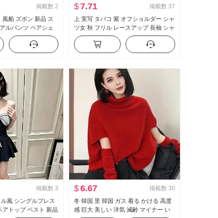
$
7.71
掲載数
2
掲載数
37
 風船 ズボン 新品 ス
上 実写 タバコ 紫 オフショルダー シャ
アルパンツ ペアシェ
ツ女 秋 フリル レースアップ 長袖 シャ
ス 9ポイント ハーレム
ツ フレンチ 高度 シフォン上着
ンツ カーゴパンツ
$
6.67
掲載数
3
掲載数
30
ネル風 シングルブレス
冬 韓国 里 韓国 ガス 着る かける 高度
 ベアトップ ベスト 新品
感 巨大 美しい 洋気 減齢 マイナー い