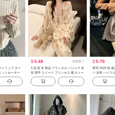
$
5.48
$
5.78
掲載数
1
ストリップ ター
5 花 型 冬 新品 フランネル パジャマ 女
実写 2026 秋 
 ニットセーター
性 厚手 スイート プリンセス 風 キュー
ツ 女性 ハイウ
ップス
ト ルームウェア セットアップ
ット スリム効果
ツ ブーツカッ