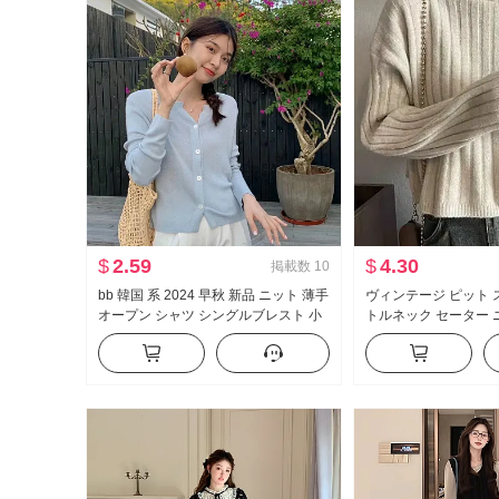
$
2.59
$
4.30
掲載数
10
bb 韓国 系 2024 早秋 新品 ニット 薄手
ヴィンテージ ピット 
オープン シャツ シングルブレスト 小
トルネック セーター
型コート 無地
内 かける 底打ち ト