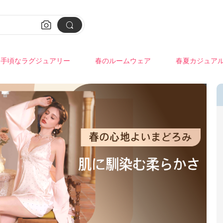


手頃なラグジュアリー
春のルームウェア
春夏カジュア