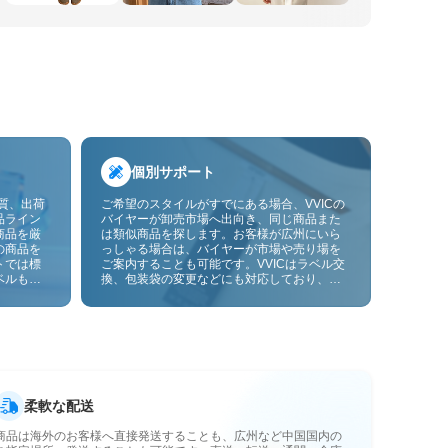
個別サポート
品質、出荷
ご希望のスタイルがすでにある場合、VVICの
品ライン
バイヤーが卸売市場へ出向き、同じ商品また
商品を厳
は類似商品を探します。お客様が広州にいら
の商品を
っしゃる場合は、バイヤーが市場や売り場を
トでは標
ご案内することも可能です。VVICはラベル交
ベルも貼
換、包装袋の変更などにも対応しており、今
ーサービ
後は画像やサンプルによるOEMカスタマイズ
にも対応予定です。仕入れをお客様のビジネ
スにより合ったサプライチェーン能力へと高
めます。
柔軟な配送
商品は海外のお客様へ直接発送することも、広州など中国国内の