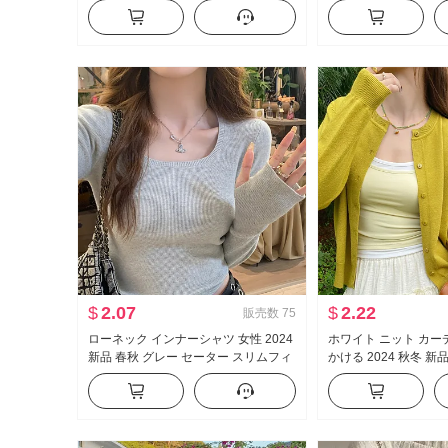
ルーズフィット シャツ ファッション
ニットセーター アート
立ち襟 トップス 夏
フィット 大きいサイ
ツ
$
2.07
$
2.22
販売数
75
ローネック インナーシャツ 女性 2024
ホワイト ニット カー
新品 春秋 グレー セーター スリムフィ
かける 2024 秋冬 新
ット 方 襟 ニットセーター 高度 感 内
コート ルーズフィット
かける 服
プス