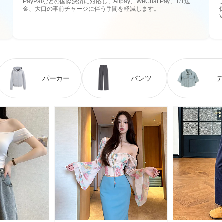
PayPalなどの国際決済に対応し、Alipay、WeChat Pay、T/T送
金、大口の事前チャージに伴う手間を軽減します。
パーカー
パンツ