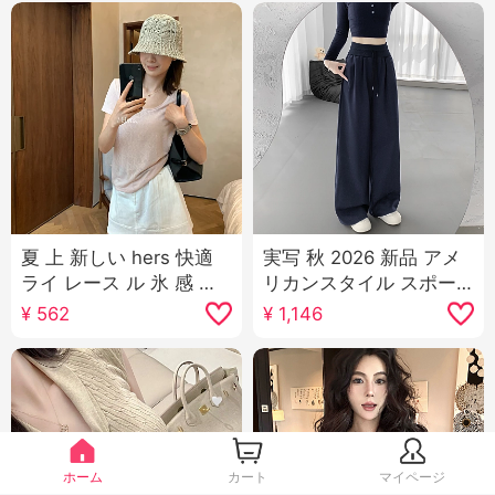
夏 上 新しい hers 快適
実写 秋 2026 新品 アメ
ライ レース ル 氷 感 マ
リカンスタイル スポー
スク 無地 半袖 Tシャツ
ツパンツ 女性 ローウエ
¥
562
¥
1,146
韓国風 カジュアル スリ
スト ルーズフィット ル
ム効果 質感 トップス
ーズ ワイド 脚 カジュア
ル ガード ズボン ワイド
パンツ サブ
ホーム
カート
マイページ