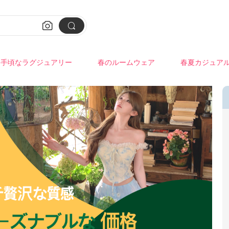


手頃なラグジュアリー
春のルームウェア
春夏カジュア