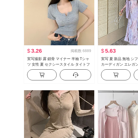
$
3.26
$
5.63
掲載数
6889
実写撮影 露 鎖骨 マイナー 半袖 Tシャ
実写 夏 新品 無地 シ
ツ 女性 夏 セクシースタイル タイトフ
カーディガン エレガ
ィット 新品 ボタン デザイン 感 ショー
シフォン フラワープ
ト丈 トップス
ス女 ツーピースセッ