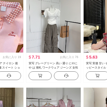
$
7.71
$
5.63
お気に入り
19
お気に入り
76
ニア ナイロン 後
実写 グレーグリーン 高い 通り にやに
実写 実価 甘い
繍 スイート ショ
や は 潮札 ワークウェア ジーンズ 女性
ッピースタイル 
ツ スリムフィット
アメリカンスタイル ヴィンテージ ル
制服 フェイクレ
ーズフィット フロアレングス カジュ
ス ハーフ スカ
アル ズボン
セット