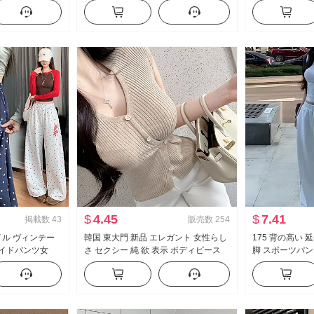
 スリム効果 ト
ル フリル 長袖 シャツ レディーストッ
ン ケーキ ポン
プス
プス
$
4.45
$
7.41
掲載数
43
販売数
254
イル ヴィンテー
韓国 東大門 新品 エレガント 女性らし
175 背の高い 
ワイドパンツ女
さ セクシー 純 欲 表示 ボディピース
脚 スポーツパン
ッション ルーズフィ
側 系 バックル 半袖 ニット Tシャツ ト
ストライプ カジ
ジュアルパンツ
ップス
ス ズボン