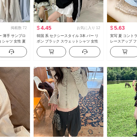
$
4.45
$
5.63
掲載数
72
お気に入り
12
ー 薄手 サンプロ
韓国 系 セクシースタイル 3本 バー リ
実写 夏 コント
 シャツ 女性 夏
ボン ブラック スウェットシャツ 女性
レースアップ フ
ジュアル ルーズ
春秋 ルーズフィット スリム効果 スポ
袖 Tシャツ 女性
ーツ 風 クルーネック トップス コート
イル マイナー 