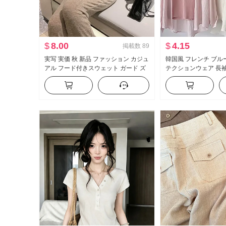
$
8.00
$
4.15
掲載数
89
実写 実価 秋 新品 ファッション カジュ
韓国風 フレンチ ブル
アル フード付きスウェット ガード ズ
テクションウェア 長袖
ボン スリム効果 セットアップ スポー
服 ルーズフィット カ
ツスーツ 女性 トレンド
長袖 シングル シャツ