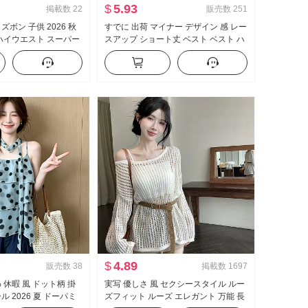
$
5.93
掲載数
22
販売数
251
ズボン 子供 2026 秋
すでに 出荷 マイナー デザイン 感 レー
 ハイウエスト スーパー
スアップ ショート丈 ベスト ベスト ハ
スリムフィット 伸縮性
イウエスト 垂 感 ワイド 脚 カジュアル
パ スラックス
パンツ セットアップ
$
4.89
販売数
38
掲載数
1697
 休暇 風 ドット柄 掛
実写 優しさ 風 セクシースタイル ルー
ル 2026 夏 ドーパミ
ズフィット ルーズ エレガント 万能 長