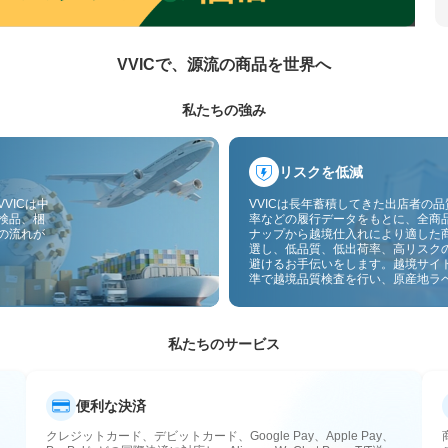
VVICで、源流の商品を世界へ
私たちの強み
リスクを低減
VICは中
VVICは長年蓄積してきた出店者の
検品、梱
率などの履行データをもとに、全商
の流れが
ナップから越境仕入れにより適した
選し、低品質、低出荷率、高リスク
避けるお手伝いをします。越境サイ
準で越境品質検査を行い、原産地ラ
付することで、品質、通関、アフタ
スのリスクをさらに抑えます。
私たちのサービス
便利な決済
クレジットカード、デビットカード、Google Pay、Apple Pay、