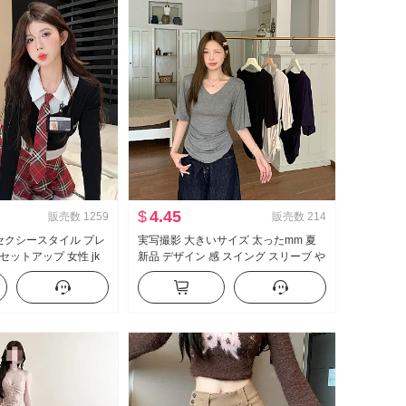
$
4.45
販売数
1259
販売数
214
 セクシースタイル プレ
実写撮影 大きいサイズ 太ったmm 夏
セットアップ 女性 jk
新品 デザイン 感 スイング スリーブ や
イヤード 純 欲 トップ
せている t カジュアル スリム効果 スリ
ートパンツ ツーピース
ムフィット 底打ち トップス