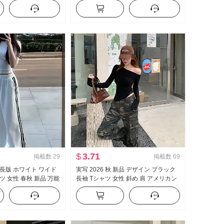
ポン ベビーシャツ トッ
袖 レース ニット ブラウス キャミソー
ル
$
3.71
掲載数
29
掲載数
69
延長版 ホワイト ワイド
実写 2026 秋 新品 デザイン ブラック
ツ 女性 春秋 新品 万能
長袖 Tシャツ 女性 斜め 肩 アメリカン
ュアル フロアレング
スタイル セクシースタイル オフショ
ルダー オフショルダー トップス