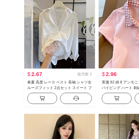
$
2.67
$
2.96
販売数
3
春夏 高度 レース ベスト 長袖 シャツ女
実価 92 綿 8 アンモ
ルーズフィット 2点セット スイート フ
パイピング ハート 刺
レッシュ
ート丈 ポロ襟 Tシャ
小柄 トレンド