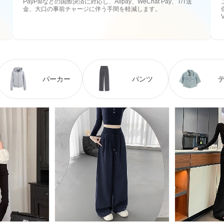
PayPalなどの国際決済に対応し、Alipay、WeChat Pay、T/T送
金、大口の事前チャージに伴う手間を軽減します。
パーカー
パンツ