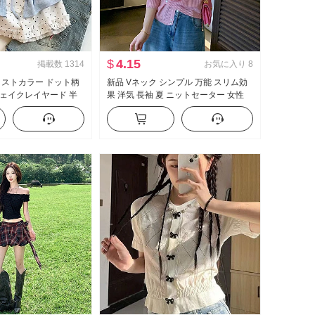
$
4.15
掲載数
1314
お気に入り
8
ラストカラー ドット柄
新品 Vネック シンプル 万能 スリム効
ェイクレイヤード 半
果 洋気 長袖 夏 ニットセーター 女性
 夏 新品 スイートスタ
洋気 無地 トップス
トップス