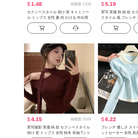
$
1.48
$
5.19
掲載数
1338
セクシースタイル 掛け 首 キャミソー
実写 実価 秋 純 欲 
ル トップス 女性 夏 内 かける 外出用
スタイル 風 フレンチ
み 背中 スリムフィット デザイン 感 オ
長袖 Tシャツ 女性 フ
フショルダー ショート丈 ニット ベス
ェイプ トップス
ト
$
4.15
$
6.22
掲載数
5509
実写撮影 実価 純 欲 セクシースタイル
フレンチ 優しさ スイー
掛け 首 トップス 女性 秋冬 長袖 Tシャ
ットセーター 女性 高度