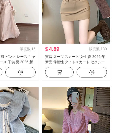
$
4.89
販売数
15
販売数
130
 風 ピンク レース キャ
実写 スーツ スカート 女性 夏 2026 年
ス 子供 夏 2026 新
新品 伸縮性 タイトスカート セクシー
エレガント ロングスカー
セクシースタイル ハイウエスト A字
ミニスカート