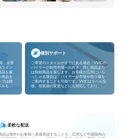
個別サポート
品質、出荷
ご希望のスタイルがすでにある場合、VVICの
品ライン
バイヤーが卸売市場へ出向き、同じ商品また
商品を厳
は類似商品を探します。お客様が広州にいら
の商品を
っしゃる場合は、バイヤーが市場や売り場を
トでは標
ご案内することも可能です。VVICはラベル交
ベルも貼
換、包装袋の変更などにも対応しており、今
ーサービ
後は画像やサンプルによるOEMカスタマイズ
にも対応予定です。仕入れをお客様のビジネ
スにより合ったサプライチェーン能力へと高
めます。
柔軟な配送
商品は海外のお客様へ直接発送することも、広州など中国国内の