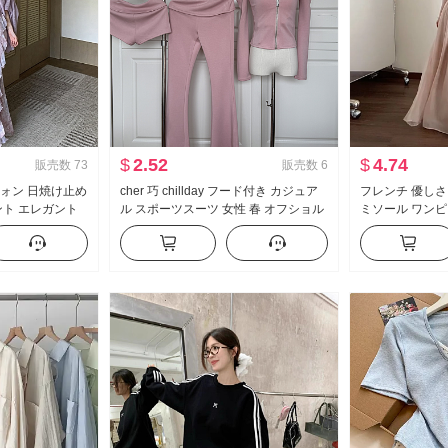
$
2.52
$
4.74
販売数
73
販売数
6
フォン 日焼け止め
cher 巧 chillday フード付き カジュア
フレンチ 優しさ
ント エレガント
ル スポーツスーツ 女性 春 オフショル
ミソール ワンピー
リント ワンピー
ダー コート ベルボトム スリーピース
品 海辺 休暇 
ト
ト