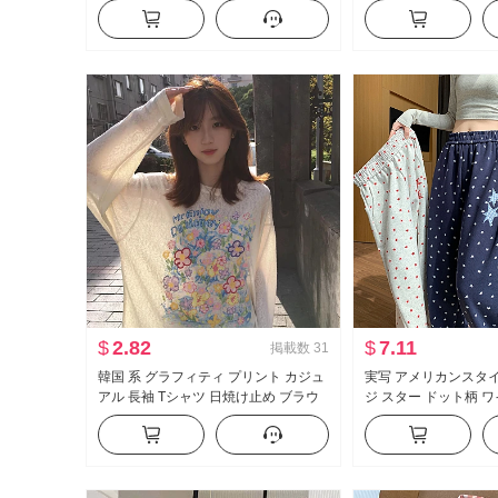
ツ 高度 感 表示 ボディピース 内 かけ
ーター スリムフィット
る インナーシャツ
ップス
$
2.82
$
7.11
掲載数
31
韓国 系 グラフィティ プリント カジュ
実写 アメリカンスタ
アル 長袖 Tシャツ 日焼け止め ブラウ
ジ スター ドット柄 
ス 女性 春夏 ルーズフィット ルーズ 風
2026 秋 新品 ファ
が冷たい 感 クルーネック トップス
ット スリム効果 カ