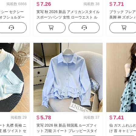
$
7.26
$
7.71
掲載数
6866
掲載数
38
セクシー セクシー
実写 秋 2026 新品 アメリカンスタイル
ブラック フレア 
 オフショルダー
スポーツパンツ 女性 ローウエスト ル
美脚 神 ズボン
リル ウエストシ
ーズフィット ルーズ ワイド 脚 カジュ
モデル ズボン 
アル ガード ズボン ワイドパンツ サブ
カジュアル ラッ
$
5.78
$
7.41
掲載数
29
掲載数
37
ト 丸襟 長袖 ニ
実写 2026 秋 新品 韓国風 ルーズフィ
仙 ガス ふわふわ
 感 ツイスト セ
ット 万能 スイート プレッピースタイ
け 首 キャミソー