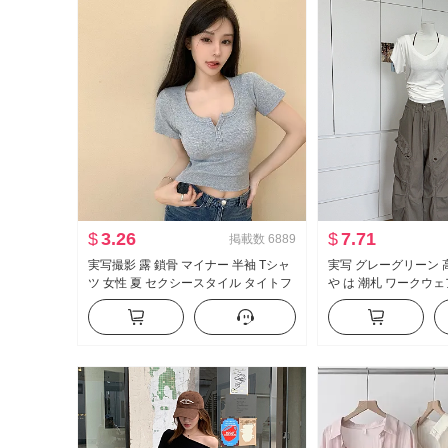
$
3.26
$
7.71
掲載数
6889
実写撮影 露 鎖骨 マイナー 半袖 Tシャ
実写 グレーグリーン 
ツ 女性 夏 セクシースタイル タイトフ
や は 潮札 ワークウェ
ィット 新品 ボタン デザイン 感 ショー
アメリカンスタイル 
ト丈 トップス
ーズフィット フロア
アル ズボン