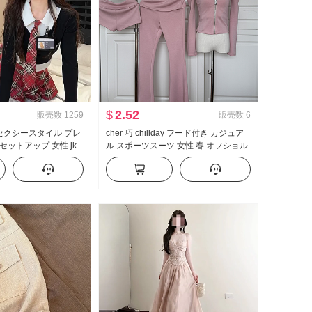
$
2.52
販売数
1259
販売数
6
 セクシースタイル プレ
cher 巧 chillday フード付き カジュア
セットアップ 女性 jk
ル スポーツスーツ 女性 春 オフショル
イヤード 純 欲 トップ
ダー コート ベルボトム スリーピース
ートパンツ ツーピース