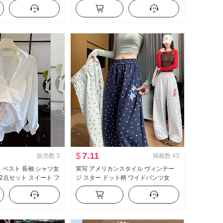
ト ブラウス キャミソー
キャミソール スカートスーツ 女性
$
7.11
販売数
3
掲載数
43
ス ベスト 長袖 シャツ女
実写 アメリカンスタイル ヴィンテー
2点セット スイート フ
ジ スター ドット柄 ワイドパンツ女
2026 秋 新品 ファッション ルーズフィ
ット スリム効果 カジュアルパンツ