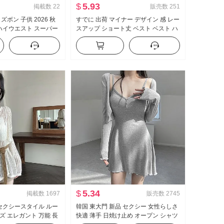
$
5.93
掲載数
22
販売数
251
ズボン 子供 2026 秋
すでに 出荷 マイナー デザイン 感 レー
 ハイウエスト スーパー
スアップ ショート丈 ベスト ベスト ハ
スリムフィット 伸縮性
イウエスト 垂 感 ワイド 脚 カジュアル
パ スラックス
パンツ セットアップ
$
5.34
掲載数
1697
販売数
2745
 セクシースタイル ルー
韓国 東大門 新品 セクシー 女性らしさ
ズ エレガント 万能 長
快適 薄手 日焼け止め オープン シャツ