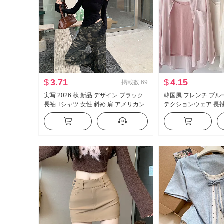
$
3.71
$
4.15
掲載数
69
実写 2026 秋 新品 デザイン ブラック
韓国風 フレンチ ブル
長袖 Tシャツ 女性 斜め 肩 アメリカン
テクションウェア 長袖
スタイル セクシースタイル オフショ
服 ルーズフィット カ
ルダー オフショルダー トップス
長袖 シングル シャツ