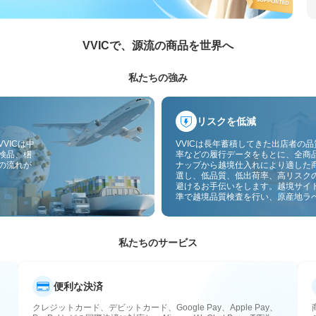
VVICで、源流の商品を世界へ
私たちの強み
リスクを低減
VICは中
VVICは長年蓄積してきた出店者の
検品、梱
率などの履行データをもとに、全商
の流れが
ナップから越境仕入れにより適した
選し、低品質、低出荷率、高リスク
避けるお手伝いをします。越境サイ
準で越境品質検査を行い、原産地ラ
付することで、品質、通関、アフタ
スのリスクをさらに抑えます。
私たちのサービス
便利な決済
クレジットカード、デビットカード、Google Pay、Apple Pay、