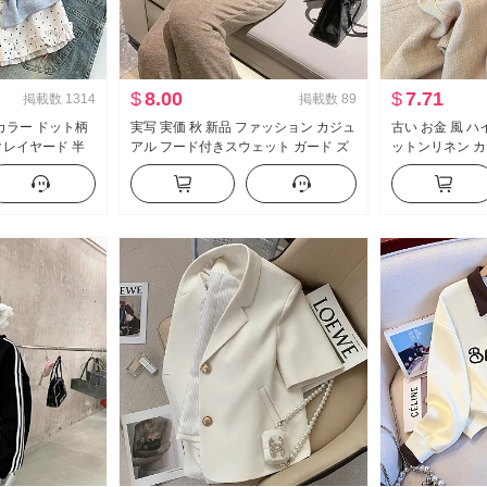
$
8.00
$
7.71
掲載数
1314
掲載数
89
カラー ドット柄
実写 実価 秋 新品 ファッション カジュ
古い お金 風 
クレイヤード 半
アル フード付きスウェット ガード ズ
ットンリネン カ
新品 スイートスタ
ボン スリム効果 セットアップ スポー
春 夏 2026 
ス
ツスーツ 女性 トレンド
ム効果 軽薄 ス