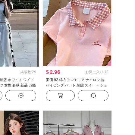
$
2.96
掲載数
29
お気に入り
19
延長版 ホワイト ワイド
実価 92 綿 8 アンモニア ナイロン 後
ツ 女性 春秋 新品 万能
パイピング ハート 刺繍 スイート ショ
ュアル フロアレング
ート丈 ポロ襟 Tシャツ スリムフィット
小柄 トレンド