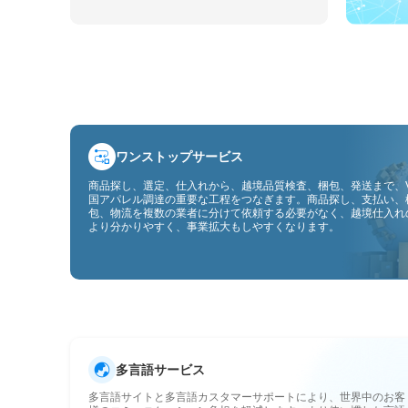
ワンストップサービス
商品探し、選定、仕入れから、越境品質検査、梱包、発送まで、V
国アパレル調達の重要な工程をつなぎます。商品探し、支払い、
包、物流を複数の業者に分けて依頼する必要がなく、越境仕入れ
より分かりやすく、事業拡大もしやすくなります。
多言語サービス
多言語サイトと多言語カスタマーサポートにより、世界中のお客