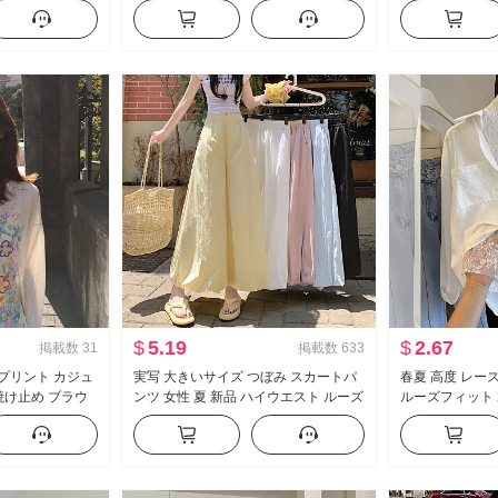
ック オープンカ
ル フリル 長袖 シャツ レディーストッ
袖 レース ニッ
カーディガン
プス
ル
$
5.19
$
2.67
掲載数
31
掲載数
633
 プリント カジュ
実写 大きいサイズ つぼみ スカートパ
春夏 高度 レー
焼け止め ブラウ
ンツ 女性 夏 新品 ハイウエスト ルーズ
ルーズフィット 
ィット ルーズ 風
フィット スリム効果 垂 感 バルーンパ
レッシュ
ック トップス
ンツ カジュアル ワイドパンツ