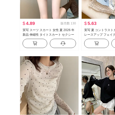
$
4.89
$
5.63
販売数
130
実写 スーツ スカート 女性 夏 2026 年
実写 夏 コントラスト
新品 伸縮性 タイトスカート セクシー
レースアップ フェイ
セクシースタイル ハイウエスト A字
袖 Tシャツ 女性 夏 
ミニスカート
イル マイナー トップ