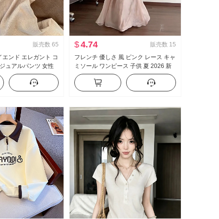
$
4.74
販売数
65
販売数
15
ハイエンド エレガント コ
フレンチ 優しさ 風 ピンク レース キャ
ジュアルパンツ 女性
ミソール ワンピース 子供 夏 2026 新
新品 ルーズフィット スリ
品 海辺 休暇 エレガント ロングスカー
トレートパンツ
ト