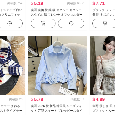
$
5.19
$
7.71
掲載数
759
掲載数
6866
ストシェイプ 白い
実写 実価 秋 純 欲 セクシー セクシー
ブラック フレア 
袖 スリムフィッ
スタイル 風 フレンチ オフショルダー
美脚 神 ズボン
ット シャツ ol
長袖 Tシャツ 女性 フリル ウエストシ
モデル ズボン 
ェイプ トップス
カジュアル ラッ
$
5.78
$
4.89
掲載数
26
掲載数
37
トカラー まねる
実写 2026 秋 新品 韓国風 ルーズフィ
実写 優しさ 風
 ストライプ セー
ット 万能 スイート プレッピースタイ
ズフィット ルー