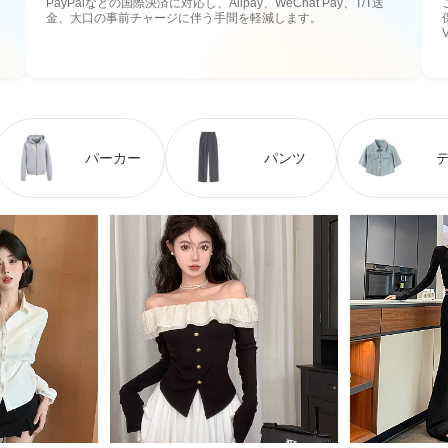
PayPalなどの国際決済に対応し、Alipay、WeChat Pay、T/T送
金、大口の事前チャージに伴う手間を軽減します。
パーカー
パンツ