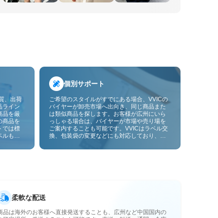
個別サポート
品質、出荷
ご希望のスタイルがすでにある場合、VVICの
品ライン
バイヤーが卸売市場へ出向き、同じ商品また
商品を厳
は類似商品を探します。お客様が広州にいら
の商品を
っしゃる場合は、バイヤーが市場や売り場を
トでは標
ご案内することも可能です。VVICはラベル交
ベルも貼
換、包装袋の変更などにも対応しており、今
ーサービ
後は画像やサンプルによるOEMカスタマイズ
にも対応予定です。仕入れをお客様のビジネ
スにより合ったサプライチェーン能力へと高
めます。
柔軟な配送
商品は海外のお客様へ直接発送することも、広州など中国国内の