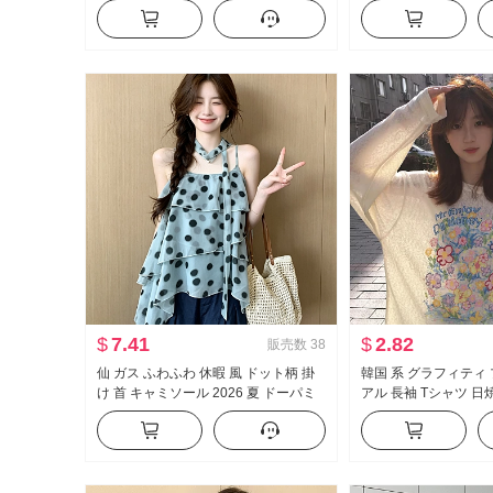
ーズフィット ルーズ ワイド 脚 カジュ
ター スリム効果 Vネ
アル ガード ズボン ワイドパンツ サブ
ラー レース ニット 
$
7.41
$
2.82
販売数
38
仙 ガス ふわふわ 休暇 風 ドット柄 掛
韓国 系 グラフィティ
け 首 キャミソール 2026 夏 ドーパミ
アル 長袖 Tシャツ 日
ン ケーキ ポンポン ベビーシャツ トッ
ス 女性 春夏 ルーズフ
プス
が冷たい 感 クルーネ