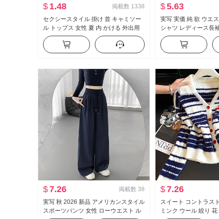
$
1.48
$
5.63
掲載数
1338
セクシースタイル 掛け 首 キャミソー
実写 実価 純 欲 ウエ
ル トップス 女性 夏 内 かける 外出用
シャツ レディース長
み 背中 スリムフィット デザイン 感 オ
ト セクシー タイトフィ
フショルダー ショート丈 ニット ベス
制服 キャリア 作業服
ト
$
7.26
$
7.26
掲載数
38
実写 秋 2026 新品 アメリカンスタイル
スイート コントラス
スポーツパンツ 女性 ローウエスト ル
ミンク ウール 絞り 花