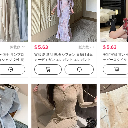
$
5.63
$
5.63
掲載数
72
販売数
73
ー 薄手 サンプロ
実写 夏 新品 無地 シフォン 日焼け止め
実写 実価 甘い
 シャツ 女性 夏
カーディガン エレガント エレガント
ッピースタイル 
ジュアル ルーズ
シフォン フラワープリント ワンピー
制服 フェイクレ
ス女 ツーピースセット
ス ハーフ スカ
セット