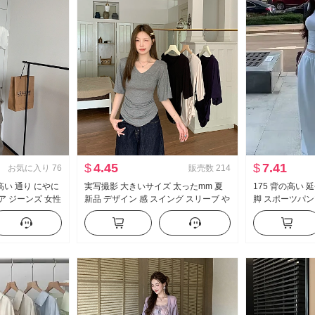
$
4.45
$
7.41
お気に入り
76
販売数
214
高い 通り にやに
実写撮影 大きいサイズ 太ったmm 夏
175 背の高い 
ア ジーンズ 女性
新品 デザイン 感 スイング スリーブ や
脚 スポーツパン
ヴィンテージ ル
せている t カジュアル スリム効果 スリ
ストライプ カジ
レングス カジュ
ムフィット 底打ち トップス
ス ズボン