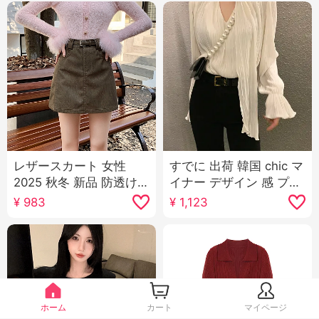
レザースカート 女性
すでに 出荷 韓国 chic マ
2025 秋冬 新品 防透け
イナー デザイン 感 プリ
ズボンのスカート 万能
ーツ レースアップ ベル
¥
983
¥
1,123
スカート PUレザー ミニ
スリーブ シャツ トップ
スカート ハイウエスト
ス
Aラインスカート ベルト
ホーム
カート
マイページ