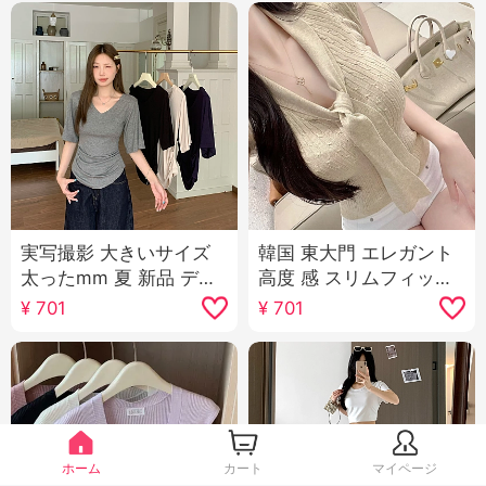
実写撮影 大きいサイズ
韓国 東大門 エレガント
太ったmm 夏 新品 デザ
高度 感 スリムフィット
イン 感 スイング スリー
セクシー 純 欲 風 女性ら
¥
701
¥
701
ブ やせている t カジュ
しさ リボン 半袖 ニット
アル スリム効果 スリム
Tシャツ トップス
フィット 底打ち トップ
ス
ホーム
カート
マイページ