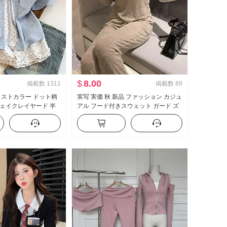
$
8.00
掲載数
1311
掲載数
89
ラストカラー ドット柄
実写 実価 秋 新品 ファッション カジュ
ェイクレイヤード 半
アル フード付きスウェット ガード ズ
 夏 新品 スイートスタ
ボン スリム効果 セットアップ スポー
トップス
ツスーツ 女性 トレンド