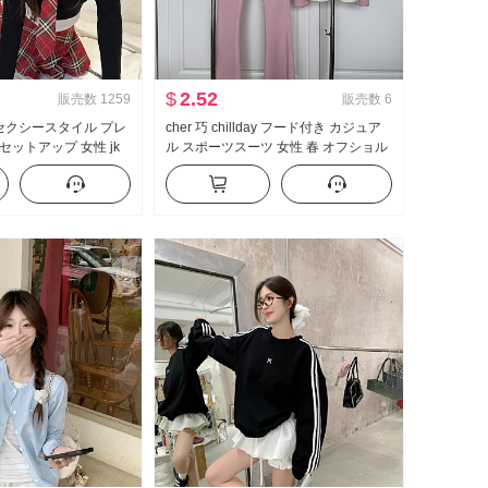
$
2.52
販売数
1259
販売数
6
 セクシースタイル プレ
cher 巧 chillday フード付き カジュア
セットアップ 女性 jk
ル スポーツスーツ 女性 春 オフショル
イヤード 純 欲 トップ
ダー コート ベルボトム スリーピース
ートパンツ ツーピース