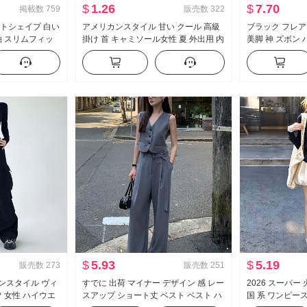
$
1.26
$
7.70
掲載数
759
販売数
322
ストシェイプ 白い
アメリカンスタイル 甘い クール 高級
ブラック フレア 
袖 スリムフィッ
掛け 首 キャミソール女性 夏 外出用 内
美脚 神 ズボン
ット シャツ ol
かける インナーシャツ セクシースタ
モデル ズボン 
イル ニット ベアトップ トップス
カジュアル ラッ
$
5.93
$
5.19
販売数
273
販売数
251
カンスタイル ヴィ
すでに 出荷 マイナー デザイン 感 レー
2026 スーパー 火
 女性 ハイウエ
スアップ ショート丈 ベスト ベスト ハ
国 系 ワンピー