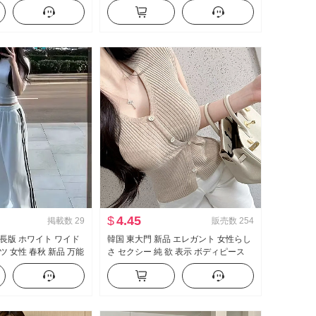
イート プレッピースタ
2026 秋 新品 ファッション ルーズフィ
プ 女性
ット スリム効果 カジュアルパンツ
$
4.45
掲載数
29
販売数
254
延長版 ホワイト ワイド
韓国 東大門 新品 エレガント 女性らし
ツ 女性 春秋 新品 万能
さ セクシー 純 欲 表示 ボディピース
ュアル フロアレング
側 系 バックル 半袖 ニット Tシャツ ト
ップス