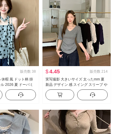
$
4.45
販売数
38
販売数
214
 休暇 風 ドット柄 掛
実写撮影 大きいサイズ 太ったmm 夏
ル 2026 夏 ドーパミ
新品 デザイン 感 スイング スリーブ や
ポン ベビーシャツ トッ
せている t カジュアル スリム効果 スリ
ムフィット 底打ち トップス