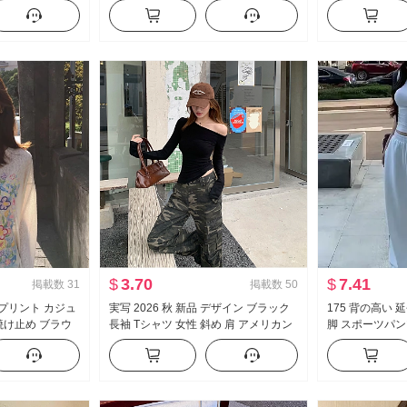
ジュアル ルーズ
イウエスト 垂 感 ワイド 脚 カジュアル
着る かける ス
スリム効果 スポ
パンツ セットアップ
イル セットアッ
$
3.70
$
7.41
掲載数
31
掲載数
50
 プリント カジュ
実写 2026 秋 新品 デザイン ブラック
175 背の高い 
焼け止め ブラウ
長袖 Tシャツ 女性 斜め 肩 アメリカン
脚 スポーツパン
ィット ルーズ 風
スタイル セクシースタイル オフショ
ストライプ カジ
ック トップス
ルダー オフショルダー トップス
ス ズボン