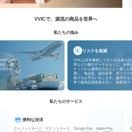
VVICで、源流の商品を世界へ
私たちの強み
リスクを低減
VICは中
VVICは長年蓄積してきた出店者の
検品、梱
率などの履行データをもとに、全商
の流れが
ナップから越境仕入れにより適した
選し、低品質、低出荷率、高リスク
避けるお手伝いをします。越境サイ
準で越境品質検査を行い、原産地ラ
付することで、品質、通関、アフタ
スのリスクをさらに抑えます。
私たちのサービス
便利な決済
クレジットカード、デビットカード、Google Pay、Apple Pay、