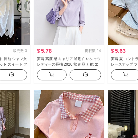
$
5.78
$
5.63
販売数
3
掲載数
14
ト 長袖 シャツ女
実写 高度 感 キャリア 通勤 白いシャツ
実写 夏 コント
ット スイート フ
レディース長袖 2026 秋 新品 万能 エ
レースアップ フ
レガント キャリア シャツ
袖 Tシャツ 女性
イル マイナー 