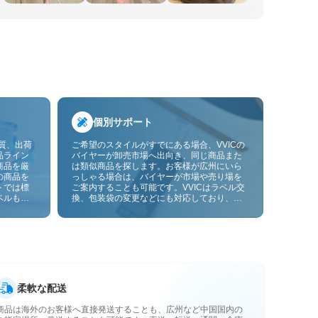
個別サポート
品質、出荷
ご希望のスタイルがすでにある場合、VVICの
品ライン
バイヤーが卸売市場へ出向き、同じ商品また
商品を厳
は類似商品を探します。お客様が広州にいら
の商品を
っしゃる場合は、バイヤーが市場や売り場を
トでは標
ご案内することも可能です。VVICはラベル交
ベルも貼
換、包装袋の変更などにも対応しており、今
ーサービ
後は画像やサンプルによるOEMカスタマイズ
にも対応予定です。仕入れをお客様のビジネ
スにより合ったサプライチェーン能力へと高
めます。
柔軟な配送
商品は海外のお客様へ直接発送することも、広州など中国国内の