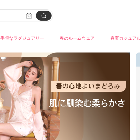


手頃なラグジュアリー
春のルームウェア
春夏カジュア