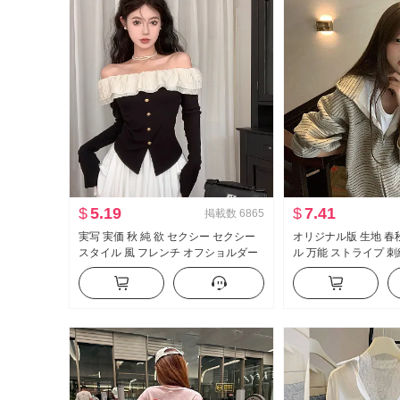
$
5.19
$
7.41
掲載数
6865
実写 実価 秋 純 欲 セクシー セクシー
オリジナル版 生地 春
スタイル 風 フレンチ オフショルダー
ル 万能 ストライプ 
長袖 Tシャツ 女性 フリル ウエストシ
ト スウェットシャツ 
ェイプ トップス