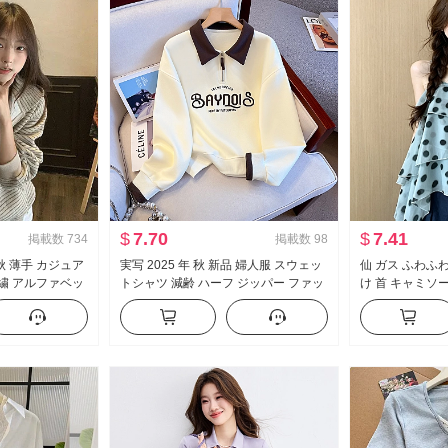
$
7.70
$
7.41
掲載数
734
掲載数
98
秋 薄手 カジュア
実写 2025 年 秋 新品 婦人服 スウェッ
仙 ガス ふわふわ
刺繍 アルファベッ
トシャツ 減齢 ハーフ ジッパー ファッ
け 首 キャミソー
コート
ション ポロ襟 カジュアル 万能 スリム
ン ケーキ ポン
効果
プス