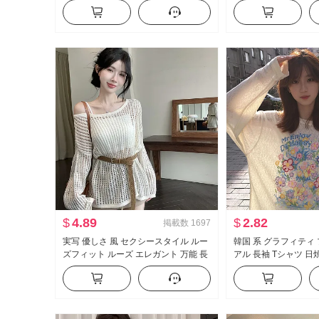
ット ワイド 脚 カジュアル ズボン
スト ワイドパンツ カ
フィット スリム効果 
ーツパンツ
$
4.89
$
2.82
掲載数
1697
実写 優しさ 風 セクシースタイル ルー
韓国 系 グラフィティ
ズフィット ルーズ エレガント 万能 長
アル 長袖 Tシャツ 日
袖 レース ニット ブラウス キャミソー
ス 女性 春夏 ルーズフ
ル
が冷たい 感 クルーネ