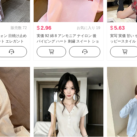
$
2.96
$
5.63
販売数
72
お気に入り
19
フォン 日焼け止め
実価 92 綿 8 アンモニア ナイロン 後
実写 実価 甘い
ント エレガント
パイピング ハート 刺繍 スイート ショ
ッピースタイル 
リント ワンピー
ート丈 ポロ襟 Tシャツ スリムフィット
制服 フェイクレ
ト
小柄 トレンド
ス ハーフ スカ
セット