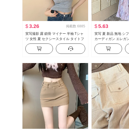
$
3.26
$
5.63
掲載数
6885
実写撮影 露 鎖骨 マイナー 半袖 Tシャ
実写 夏 新品 無地 シ
ツ 女性 夏 セクシースタイル タイトフ
カーディガン エレガ
ィット 新品 ボタン デザイン 感 ショー
シフォン フラワープ
ト丈 トップス
ス女 ツーピースセッ