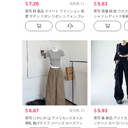
$
7.26
$
5.63
掲載数
21
実写 秋 新品 スイート ファッション 高
実写 実価 純 欲 ウエ
度 サテン リボン リボン シフォン フレ
シャツ レディース長
ンチ シャツ レディーストップス
ト セクシー タイトフィ
制服 キャリア 作業服
$
6.67
$
5.93
販売数
23
実写 にやにや は アメリカンスタイル
実写 春 新品 アメリ
潮札 曲げナイフ ジーンズ ルーズフィ
ンテージ カーゴパンツ