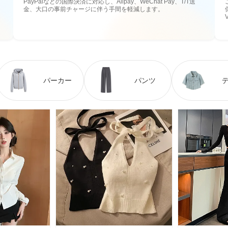
PayPalなどの国際決済に対応し、Alipay、WeChat Pay、T/T送
金、大口の事前チャージに伴う手間を軽減します。
パーカー
パンツ