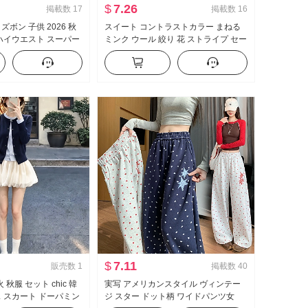
$
7.26
掲載数
17
掲載数
16
ズボン 子供 2026 秋
スイート コントラストカラー まねる
 ハイウエスト スーパー
ミンク ウール 絞り 花 ストライプ セー
スリムフィット 伸縮性
ター スリム効果 Vネック オープンカ
パ スラックス
ラー レース ニット カーディガン
$
7.11
販売数
1
掲載数
40
 秋服 セット chic 韓
実写 アメリカンスタイル ヴィンテー
ス スカート ドーパミン
ジ スター ドット柄 ワイドパンツ女