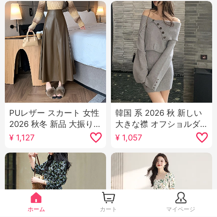
PUレザー スカート 女性
韓国 系 2026 秋 新しい
2026 秋冬 新品 大振り
大きな襟 オフショルダ
レザースカート ハイウ
ー スリムフィット ベル
¥
1,127
¥
1,057
エスト ミディスカート
スリーブ ウエストシェ
Aラインスカート カバー
イプ ニット ワンピース
股 スリム効果 ロングス
ミニスカート セーター
カート
ホーム
カート
マイページ