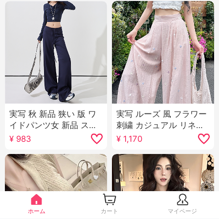
実写 秋 新品 狭い 版 ワ
実写 ルーズ 風 フラワー
イドパンツ女 新品 スリ
刺繍 カジュアル リネン
ム効果 垂 感 カジュアル
ワイドパンツ女 2025 夏
¥
983
¥
1,170
ストレート マスク ヨガ
新品 ルーズフィット ス
スポーツ ガード ズボン
リム効果 ストレートパ
ンツ
ホーム
カート
マイページ