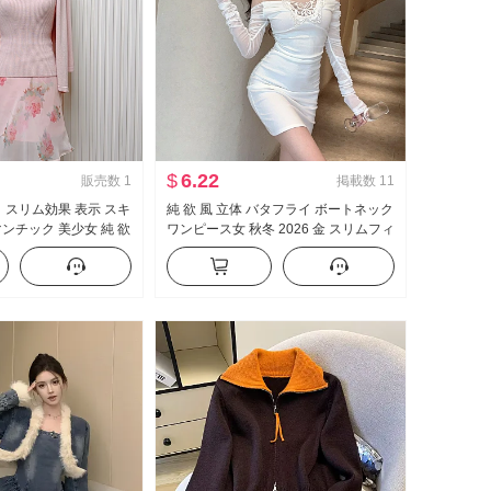
$
6.22
販売数
1
掲載数
11
ト スリム効果 表示 スキ
純 欲 風 立体 バタフライ ボートネック
マンチック 美少女 純 欲
ワンピース女 秋冬 2026 金 スリムフィ
ソール ニット ベスト
ット スリム効果 セクシースタイル セ
クシー タイトスカート