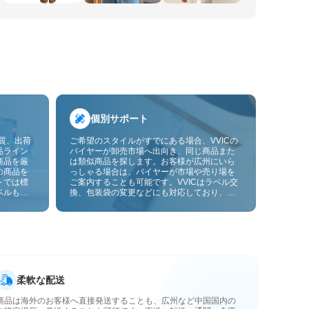
個別サポート
品質、出荷
ご希望のスタイルがすでにある場合、VVICの
品ライン
バイヤーが卸売市場へ出向き、同じ商品また
商品を厳
は類似商品を探します。お客様が広州にいら
の商品を
っしゃる場合は、バイヤーが市場や売り場を
トでは標
ご案内することも可能です。VVICはラベル交
ベルも貼
換、包装袋の変更などにも対応しており、今
ーサービ
後は画像やサンプルによるOEMカスタマイズ
にも対応予定です。仕入れをお客様のビジネ
スにより合ったサプライチェーン能力へと高
めます。
柔軟な配送
商品は海外のお客様へ直接発送することも、広州など中国国内の