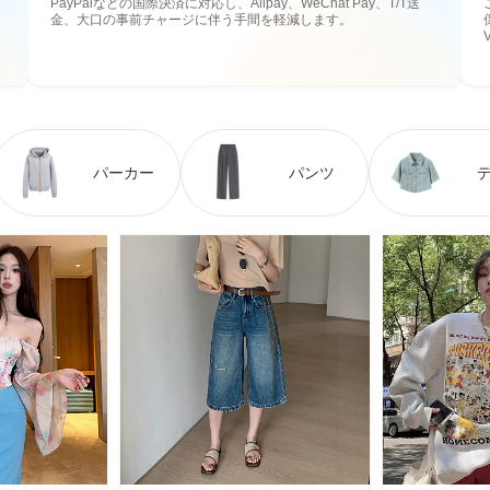
PayPalなどの国際決済に対応し、Alipay、WeChat Pay、T/T送
金、大口の事前チャージに伴う手間を軽減します。
パーカー
パンツ