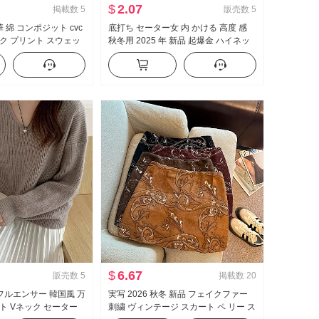
$
2.07
掲載数
5
販売数
5
華 綿 コンポジット cvc
底打ち セーター女 内 かける 高度 感
ク プリント スウェッ
秋冬用 2025 年 新品 起爆金 ハイネッ
カップル レギュラー 裏
ク ニットセーター グレー トップス
$
6.67
販売数
5
掲載数
20
ンフルエンサー 韓国風 万
実写 2026 秋冬 新品 フェイクファー
ト Vネック セーター
刺繍 ヴィンテージ スカート ペ リー ス