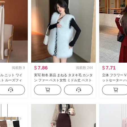
$
7.86
$
7.71
掲載数
9
掲載数
244
ール ニット ワイ
実写 秋冬 新品 まねる タヌキ毛 カンタ
立体 フラワー V
スト ルーズフィ
ン ファー ベスト女性 ミドル丈 ベスト
ットセーター ハ
手 フロアレングス
フォックスファー コート
果 ハーフ ロン
プ