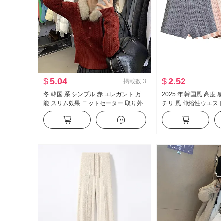
$
5.04
$
2.52
掲載数
3
冬 韓国 系 シンプル 赤 エレガント 万
2025 年 韓国風 高度
能 スリム効果 ニットセーター 取り外
チリ 風 伸縮性ウエス
し可能 ファー襟 ツイスト 保温 セータ
ニット カジュアル シ
ー女
供 秋冬