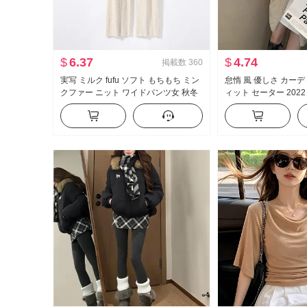
$
6.37
$
4.74
掲載数
360
実写 ミルク fufu ソフト もちもち ミン
怠惰 風 優しさ カー
クファー ニット ワイドパンツ女 秋冬
ィット セーター 2022
厚手 ルーズ 風 カジュアルパンツ フロ
い 外出用 金 モヘア 
アレングス 長ズボン
ト