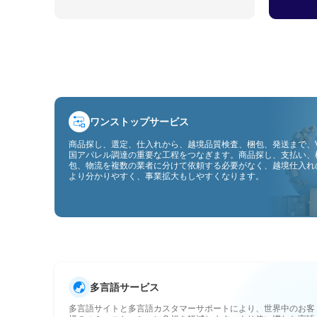
ワンストップサービス
商品探し、選定、仕入れから、越境品質検査、梱包、発送まで、V
国アパレル調達の重要な工程をつなぎます。商品探し、支払い、
包、物流を複数の業者に分けて依頼する必要がなく、越境仕入れ
より分かりやすく、事業拡大もしやすくなります。
多言語サービス
多言語サイトと多言語カスタマーサポートにより、世界中のお客