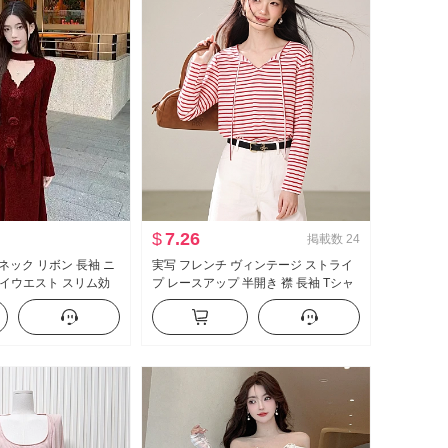
$
7.26
掲載数
24
ネック リボン 長袖 ニ
実写 フレンチ ヴィンテージ ストライ
イウエスト スリム効
プ レースアップ 半開き 襟 長袖 Tシャ
グスカート セットアッ
ツ 女性 デザイン 感 通勤 ルーズフィッ
ト ブラウス トップス