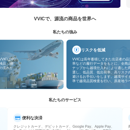
VVICで、源流の商品を世界へ
私たちの強み
リスクを低減
VICは中
VVICは長年蓄積してきた出店者の
検品、梱
率などの履行データをもとに、全商
の流れが
ナップから越境仕入れにより適した
選し、低品質、低出荷率、高リスク
避けるお手伝いをします。越境サイ
準で越境品質検査を行い、原産地ラ
付することで、品質、通関、アフタ
スのリスクをさらに抑えます。
私たちのサービス
便利な決済
クレジットカード、デビットカード、Google Pay、Apple Pay、