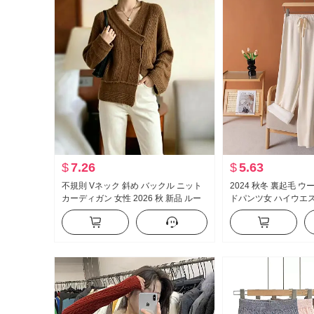
$
7.26
$
5.63
不規則 Vネック 斜め バックル ニット
2024 秋冬 裏起毛 ウ
カーディガン 女性 2026 秋 新品 ルー
ドパンツ女 ハイウエ
ズ ショート丈 ピット ストリップ セー
ット 万能 ニット 厚
ター
長ズボン