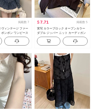
$
7.71
掲載数
7
掲載数
5
用 ヴィンテージ ファー
実写 カラーブロック オープンカラー
ト ポンポン ワンピース
ダブル ジッパー ニット カーディガン
 セットアップ 女性
女性 秋 新品 ファンキー 洋気 セーター
コート 長袖 トップス