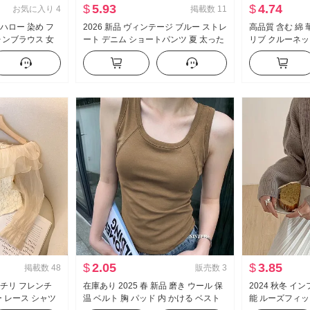
$
5.93
$
4.74
お気に入り
4
掲載数
11
 ハロー 染め フ
2026 新品 ヴィンテージ ブルー ストレ
高品質 含む 綿 
ォンブラウス 女
ート デニム ショートパンツ 夏 太った
リブ クルーネッ
 スリム効果 打つ
mm ハイウエスト スリム効果 ワイド
トシャツ 女性 
脚 ハーフパンツ
起毛
$
2.05
$
3.85
掲載数
48
販売数
3
トチリ フレンチ
在庫あり 2025 春 新品 磨き ウール 保
2024 秋冬 イ
 レース シャツ
温 ベルト 胸 パッド 内 かける ベスト
能 ルーズフィッ