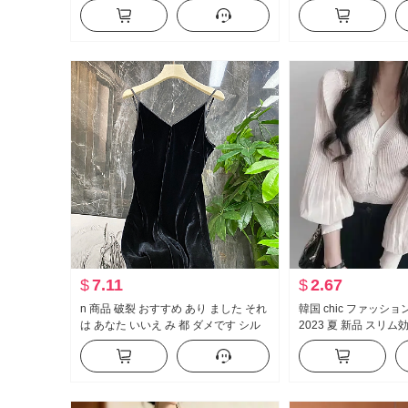
女 デザイン 感 マイ
$
7.11
$
2.67
n 商品 破裂 おすすめ あり ました それ
韓国 chic ファッシ
は あなた いいえ み 都 ダメです シル
2023 夏 新品 スリム
ク ベルベット キャミソール ワンピー
ッチワーク Vネック 
ス 33116
ットセーター 女性