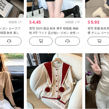
$
4.45
$
5.93
掲載数
13
掲載数
178
ディガン ルーズフ
実写 2024 新品 秋冬 厚手 韓国風 伸縮
実写 実価 秋冬
 韓国 秋冬 新し
性 A字 ワイド 足が短い ズボン 女性 ハ
襟 デニム コー
厚手 ニット コー
イウエスト スリム効果 外出用 ホット
厚手 ラムウール
パンツ