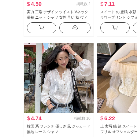
$
4.59
$
7.11
掲載数
2
実力 工場 デザイン ツイスト Vネック
スイート の 悪狼 水彩
長袖 ニット シャツ 女性 早い 秋 ヴィ
ラワープリント シフ
ンテージ 優しさ スリムフィット エレ
性の方 襟 デザイン 感
ガント トップス
一括 シャツ トップス
$
4.74
$
6.22
掲載数
10
韓国 系 フレンチ 優しさ 風 ジャカード
上 実写 純 欲 スイー
無地 レース シャツ
フリル オフショルダー