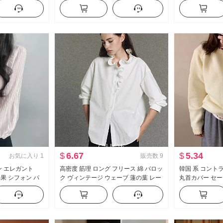
ナー ショート丈
キャミソール セクシー 万能 トップス
女 ルーズ 高度
み 背中
トップス
$
6.67
$
5.34
お気に入り
1
販売数
9
ョン エレガント
高密度 筋理 ロング フリース 綿 バロッ
韓国 系 コント
効果 シフォン パ
ク ヴィンテージ ウェーブ 蓮の葉 レー
丸首カバー セータ
カーディガン ニ
ス 立ち襟 シャツ
タイプ 内 かける
る ニット トッ