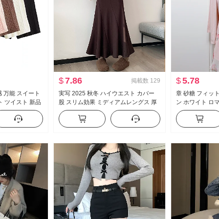
$
7.86
$
5.78
掲載数
129
 感 万能 スイート
実写 2025 秋冬 ハイウエスト カバー
章 砂糖 フィッ
ト ツイスト 新品
股 スリム効果 ミディアムレングス 厚
ン ホワイト ロ
ョートパンツ 子
手 カシミア ウール パッチワーク マー
セクシー キャミ
メイドスカート タイトスカート スカ
カーディガン
ート