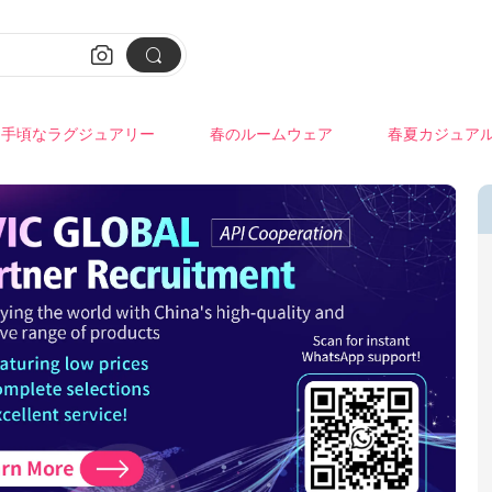


手頃なラグジュアリー
春のルームウェア
春夏カジュア