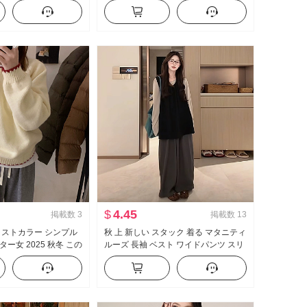
 感 プルオーバー ニット
刺繍 ミニスカート 女性 ベルト セキュ
リティ ズボン
$
4.45
掲載数
3
掲載数
13
ラストカラー シンプル
秋 上 新しい スタック 着る マタニティ
ー女 2025 秋冬 この
ルーズ 長袖 ベスト ワイドパンツ スリ
 高度 感 スタック 着
ーピース セットアップ
プス