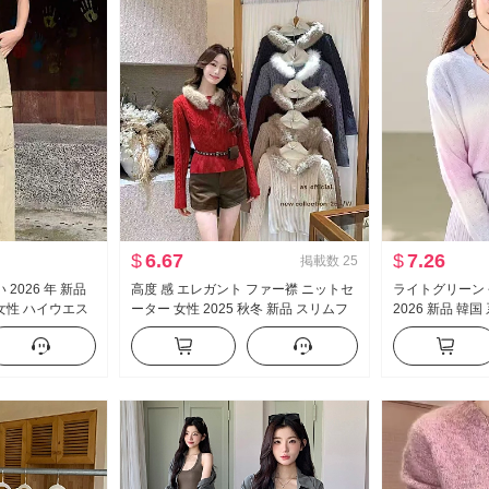
$
6.67
$
7.26
掲載数
25
2026 年 新品
高度 感 エレガント ファー襟 ニットセ
ライトグリーン 
女性 ハイウエス
ーター 女性 2025 秋冬 新品 スリムフ
2026 新品 韓
ズボン スリム効果
ィット スリム効果 ツイスト 長袖 内 か
古い お金 風 冷
ツ
ける 服 トレンド
ス 女性 秋