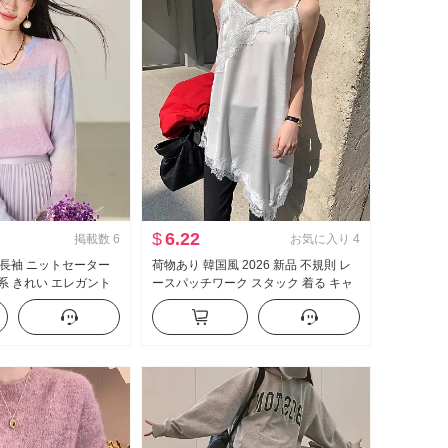
$
6.22
掲載数
6
お気に入り
4
長袖 ニットセーター
荷物あり 韓国風 2026 新品 不規則 レ
国 系 きれい エレガント
ースパッチワーク スタック 着る キャ
たい 高い 智 感 トップ
ミソールドレス