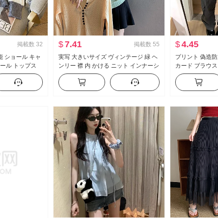
$
7.41
$
4.45
掲載数
32
掲載数
55
能 ショール キャ
実写 大きいサイズ ヴィンテージ 緑 ヘ
プリント 偽造防
ョール トップス
ンリー 襟 内 かける ニット インナーシ
カード ブラウス 
 ツーピースセッ
ャツ 女性 冬 新品 セーター 小 トップ
ョン スリム効果
ス 6098
カジュアル 韓国