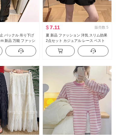
$
7.11
販売数
5
止 バックル 吊り下げ
夏 新品 ファッション 洋気 スリム効果
m 新品 万能 ファッシ
2点セット カジュアル レース ベスト
 エレガント シンプル
フェイクレイヤード トップス レース
風
ショートパンツ 女性