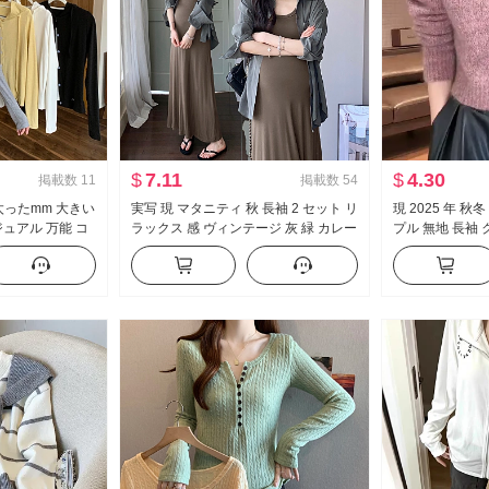
$
7.11
$
4.30
掲載数
11
掲載数
54
 太ったmm 大きい
実写 現 マタニティ 秋 長袖 2 セット リ
現 2025 年 秋
ュアル 万能 コ
ラックス 感 ヴィンテージ 灰 緑 カレー
プル 無地 長袖
ェイクレイヤード
スリムフィット スリム効果 シャツ セ
ーター プルオー
プス
ットアップ