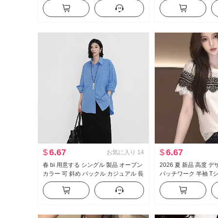
イプ ショート丈 インナーシャツ 内 か
ットシャツ ルーズフ
ける 服
レイヤード チェック柄
ウェットシャツ
$
6.67
$
6.67
お気に入り
14
春 bi 用意する シングル 製品 オープン
2026 夏 新品 高度 
カラー 可 斜め バックル カジュアル 長
パッチワーク 半袖 Tシ
袖 ブルー シャツ 婦人服 トップス
イト 万能 洋気 ファ