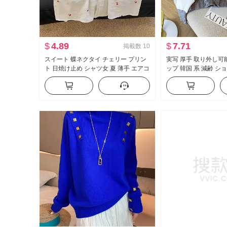
$
4.89
$
7.71
掲載数
10
スイート 蝶ネクタイ チェリー プリン
実写 厚手 取り外し可
ト 日焼け止め シャツ女 夏 薄手 エアコ
ップ 韓国 系 減齢 シ
ン ブラウス フレンチ トップス
セーター ストライプ
ト