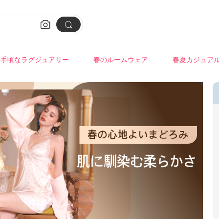


手頃なラグジュアリー
春のルームウェア
春夏カジュア