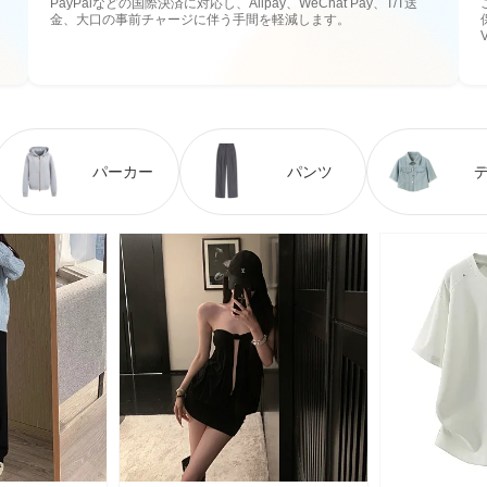
PayPalなどの国際決済に対応し、Alipay、WeChat Pay、T/T送
金、大口の事前チャージに伴う手間を軽減します。
パーカー
パンツ