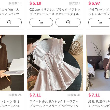
$
5.19
$
6.97
販売数
10
販売数
1
 太ったmm 大
021ope オリジナル ブラック ベアトッ
半袖 Tシャツ メ
カジュアルパンツ
プ セクシー レース セクシースタイル
ットン ルーズフ
トレート スリム
タイトスカート アセテート 日 シルク
ップス 服 ティ
ショート丈 ワンピース
ド 半袖 思いや
$
7.11
$
7.11
掲載数
24
掲載数
31
トシャツ 春 オ
スイート 少女 風 Vネック レースアッ
純 欲 風 立体 
ジッパー スウェ
プ レース ノースリーブ ベビーシャツ
ミソール ワンピ