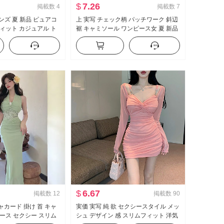
$
7.26
掲載数
4
掲載数
7
ンズ 夏 新品 ピュアコ
上 実写 チェック柄 パッチワーク 斜辺
ィット カジュアル ト
裾 キャミソール ワンピース女 夏 新品
ーンエイジャー トレン
セクシー バックレス 掛け 首 トップス
り
$
6.67
掲載数
12
掲載数
90
ジャカード 掛け 首 キャ
実価 実写 純 欲 セクシースタイル メッ
ース セクシー スリム
シュ デザイン 感 スリムフィット 洋気