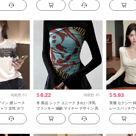
ィット フェイク
女性 夏 デザイン 感 ルーズフィット A
フィット セクシ
 レディース ス
字 蓮の葉 スカート ベスト
カート ロング
$
6.22
$
5.93
掲載数
63
掲載数
45
デザイン 感 レース
冬 新品 シック ユニーク きれい 洋気
実価 セクシー 
ャツ 女性 ホワ
ファンキー 減齢 マイナー デザイン 高
レースパッチワー
ンキー トップス
度 感 スーパー 美しい ブラック Tシャ
インナーシャツ 
ツ
Tシャツ トップ