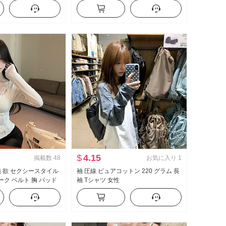
ースタイル タイトス
小柄 Vネック 結び目 ウエストシェイ
スカート
プ タイトスカート
$
4.15
掲載数
48
お気に入り
1
純 欲 セクシースタイル
袖 圧線 ピュアコットン 220 グラム 長
ク ベルト 胸 パッド
袖 Tシャツ 女性
秋冬 裏起毛 保温 長袖
ス