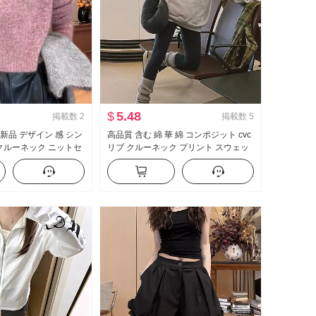
$
5.48
掲載数
2
掲載数
5
冬 新品 デザイン 感 シン
高品質 含む 綿 華 綿 コンポジット cvc
 クルーネック ニットセ
リブ クルーネック プリント スウェッ
バー セーター女
トシャツ 女性 カップル レギュラー 裏
起毛