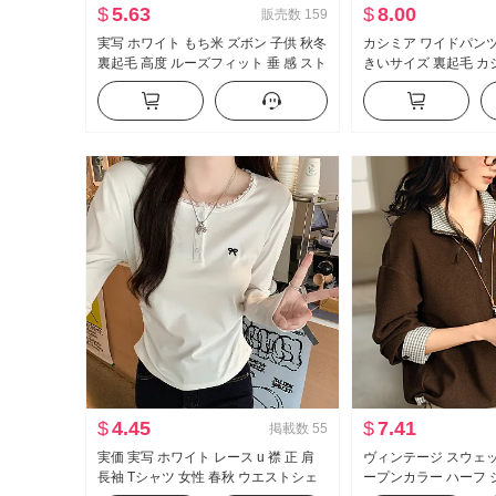
$
5.63
$
8.00
販売数
159
実写 ホワイト もち米 ズボン 子供 秋冬
カシミア ワイドパンツ
裏起毛 高度 ルーズフィット 垂 感 スト
きいサイズ 裏起毛 
レート ルーズ カジュアル 長ズボン ワ
子供 ハイウエスト ス
イドパンツ
効果 冬
$
4.45
$
7.41
掲載数
55
実価 実写 ホワイト レース u 襟 正 肩
ヴィンテージ スウェッ
長袖 Tシャツ 女性 春秋 ウエストシェ
ープンカラー ハーフ 