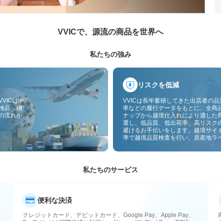
VVICで、源流の商品を世界へ
私たちの強み
リスクを低減
VICは中
VVICは長年蓄積してきた出店者の
検品、梱
率などの履行データをもとに、全商
の流れが
ナップから越境仕入れにより適した
選し、低品質、低出荷率、高リスク
避けるお手伝いをします。越境サイ
準で越境品質検査を行い、原産地ラ
付することで、品質、通関、アフタ
スのリスクをさらに抑えます。
私たちのサービス
便利な決済
クレジットカード、デビットカード、Google Pay、Apple Pay、