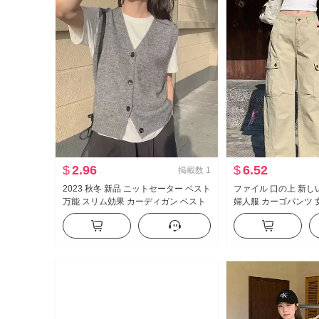
$
2.96
$
6.52
掲載数
1
2023 秋冬 新品 ニットセーター ベスト
ファイル 口の上 新しい 
万能 スリム効果 カーディガン ベスト
婦人服 カーゴパンツ 
ラビットファー 厚手 トップス 女性
ト ワイド 脚が長い 
万能 カジュアルパン