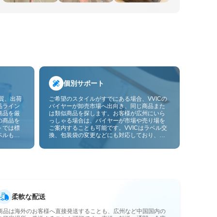
個別サポート
品質、出荷
ご希望のスタイルがすでにある場合、VVICの
品ライン
バイヤーが卸売市場へ出向き、同じ商品また
商品を厳
は類似商品を探します。お客様が広州にいら
の商品を
っしゃる場合は、バイヤーが市場や売り場を
トでは標
ご案内することも可能です。VVICはラベル交
ベルも貼
換、包装袋の変更などにも対応しており、今
ーサービ
後は画像やサンプルによるOEMカスタマイズ
にも対応予定です。仕入れをお客様のビジネ
スにより合ったサプライチェーン能力へと高
めます。
柔軟な配送
商品は海外のお客様へ直接発送することも、広州など中国国内の