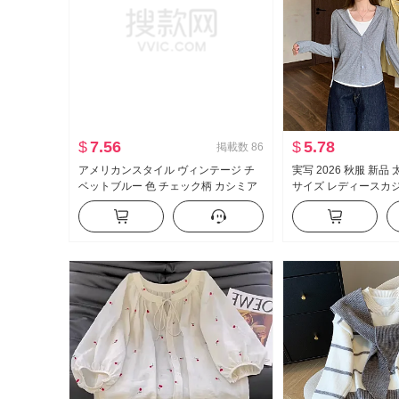
$
7.56
$
5.78
掲載数
86
アメリカンスタイル ヴィンテージ チ
実写 2026 秋服 新品
ベットブルー 色 チェック柄 カシミア
サイズ レディースカジ
ウール 8ポイント ズボン 女性 新品 ル
ントラストカラー フ
ーズフィット 万能 ワイド 脚 ハイウエ
フード付き 長袖 トッ
スト カジュアルパンツ