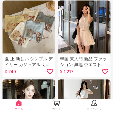
夏 上 新しい シンプル デ
韓国 東大門 新品 ファッ
イリー カジュアル くま
ション 無地 ウエストシ
パターン リボン ルーズ
ェイプ セクシー 表示 ボ
¥
749
¥
1,217
フィット マイナー 半袖
ディピース ミドル丈 シ
Tシャツ 韓国風 ニット
ャツ ショートパンツ セ
トップス
ットアップ 女性用
ホーム
カート
マイページ