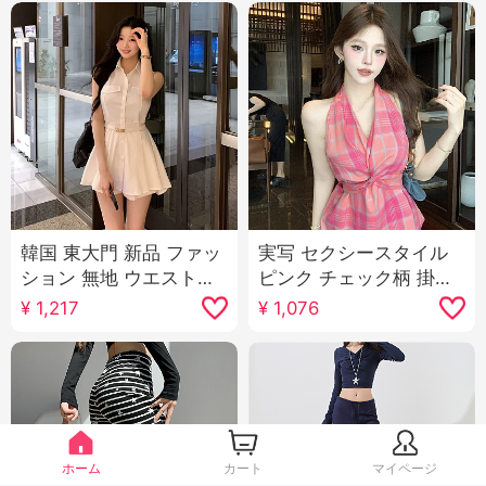
韓国 東大門 新品 ファッ
実写 セクシースタイル
ション 無地 ウエストシ
ピンク チェック柄 掛け
ェイプ セクシー 表示 ボ
首 ベスト マイナー デザ
¥
1,217
¥
1,076
ディピース ミドル丈 シ
イン 感 不規則 ツイスト
ャツ ショートパンツ セ
レースアップ トップス
ットアップ 女性用
ホーム
カート
マイページ