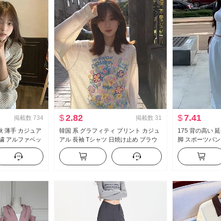
$
2.82
$
7.41
掲載数
734
掲載数
31
秋 薄手 カジュア
韓国 系 グラフィティ プリント カジュ
175 背の高い 
刺繍 アルファベッ
アル 長袖 Tシャツ 日焼け止め ブラウ
脚 スポーツパン
コート
ス 女性 春夏 ルーズフィット ルーズ 風
ストライプ カジ
が冷たい 感 クルーネック トップス
ス ズボン