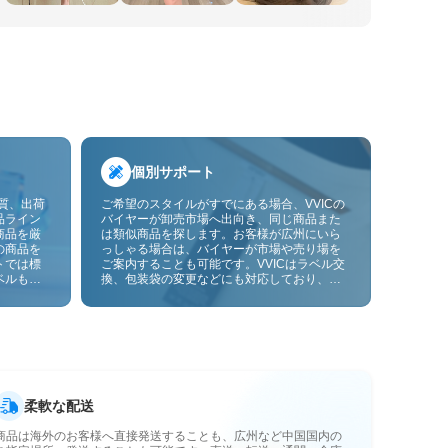
個別サポート
品質、出荷
ご希望のスタイルがすでにある場合、VVICの
品ライン
バイヤーが卸売市場へ出向き、同じ商品また
商品を厳
は類似商品を探します。お客様が広州にいら
の商品を
っしゃる場合は、バイヤーが市場や売り場を
トでは標
ご案内することも可能です。VVICはラベル交
ベルも貼
換、包装袋の変更などにも対応しており、今
ーサービ
後は画像やサンプルによるOEMカスタマイズ
にも対応予定です。仕入れをお客様のビジネ
スにより合ったサプライチェーン能力へと高
めます。
柔軟な配送
商品は海外のお客様へ直接発送することも、広州など中国国内の