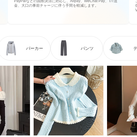
PayPalなどの国際決済に対応し、Alipay、WeChat Pay、T/T送
金、大口の事前チャージに伴う手間を軽減します。
パーカー
パンツ