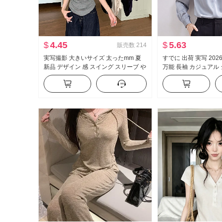
$
4.45
$
5.63
販売数
214
実写撮影 大きいサイズ 太ったmm 夏
すでに 出荷 実写 202
新品 デザイン 感 スイング スリーブ や
万能 長袖 カジュアル
せている t カジュアル スリム効果 スリ
ストップス
ムフィット 底打ち トップス