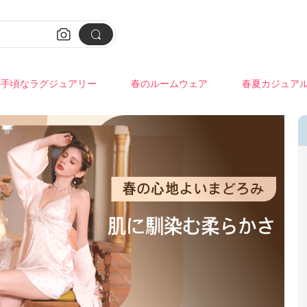


手頃なラグジュアリー
春のルームウェア
春夏カジュア