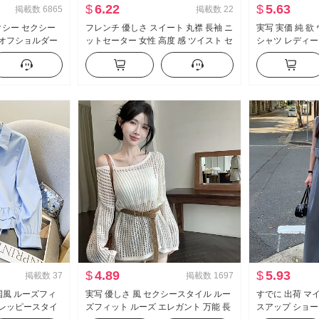
$
6.22
$
5.63
掲載数
6865
掲載数
22
セクシー セクシー
フレンチ 優しさ スイート 丸襟 長袖 ニ
実写 実価 純 
 オフショルダー
ットセーター 女性 高度 感 ツイスト セ
シャツ レディー
リル ウエストシ
ーター スリムフィット スリム効果 ト
ト セクシー タイ
ップス
制服 キャリア 
$
4.89
$
5.93
掲載数
37
掲載数
1697
韓国風 ルーズフィ
実写 優しさ 風 セクシースタイル ルー
すでに 出荷 マ
プレッピースタイ
ズフィット ルーズ エレガント 万能 長
スアップ ショー