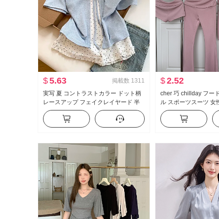
$
5.63
$
2.52
掲載数
1311
実写 夏 コントラストカラー ドット柄
cher 巧 chillday
レースアップ フェイクレイヤード 半
ル スポーツスーツ 女
袖 Tシャツ 女性 夏 新品 スイートスタ
ダー コート ベルボト
イル マイナー トップス