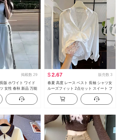
$
2.67
掲載数
29
販売数
3
延長版 ホワイト ワイド
春夏 高度 レース ベスト 長袖 シャツ女
ツ 女性 春秋 新品 万能
ルーズフィット 2点セット スイート フ
ュアル フロアレング
レッシュ