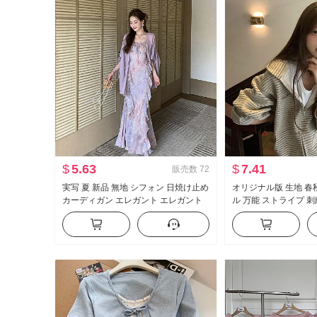
$
5.63
$
7.41
販売数
72
実写 夏 新品 無地 シフォン 日焼け止め
オリジナル版 生地 春
カーディガン エレガント エレガント
ル 万能 ストライプ 
シフォン フラワープリント ワンピー
ト スウェットシャツ 
ス女 ツーピースセット