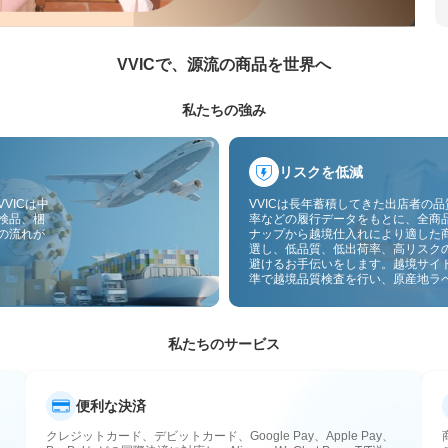
VVICで、源流の商品を世界へ
私たちの強み
リスクを低減
VICは中
VVICは長年蓄積してきた出店者の
検品、梱
率などの履行データをもとに、全商
の流れが
ナップから越境仕入れにより適した
選し、低品質、低出荷率、高リスク
避けるお手伝いをします。越境サイ
準で越境品質検査を行い、原産地ラ
付することで、品質、通関、アフタ
スのリスクをさらに抑えます。
私たちのサービス
便利な決済
クレジットカード、デビットカード、Google Pay、Apple Pay、