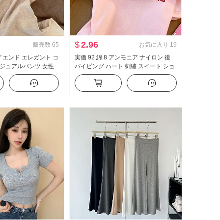
$
2.96
販売数
65
お気に入り
19
ハイエンド エレガント コ
実価 92 綿 8 アンモニア ナイロン 後
ジュアルパンツ 女性
パイピング ハート 刺繍 スイート ショ
新品 ルーズフィット スリ
ート丈 ポロ襟 Tシャツ スリムフィット
トレートパンツ
小柄 トレンド