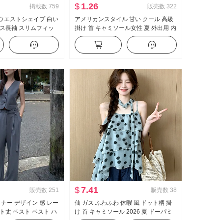
$
1.26
掲載数
759
販売数
322
欲 ウエストシェイプ 白い
アメリカンスタイル 甘い クール 高級
ス長袖 スリムフィッ
掛け 首 キャミソール女性 夏 外出用 内
トフィット シャツ ol
かける インナーシャツ セクシースタ
作業服
イル ニット ベアトップ トップス
$
7.41
販売数
251
販売数
38
イナー デザイン 感 レー
仙 ガス ふわふわ 休暇 風 ドット柄 掛
ト丈 ベスト ベスト ハ
け 首 キャミソール 2026 夏 ドーパミ