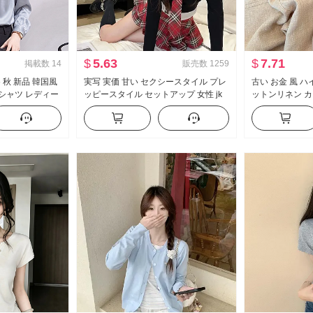
$
5.63
$
7.71
掲載数
14
販売数
1259
6 秋 新品 韓国風
実写 実価 甘い セクシースタイル プレ
古い お金 風 
 シャツ レディー
ッピースタイル セットアップ 女性 jk
ットンリネン カ
制服 フェイクレイヤード 純 欲 トップ
春 夏 2026 
ス ハーフ スカートパンツ ツーピース
ム効果 軽薄 ス
セット