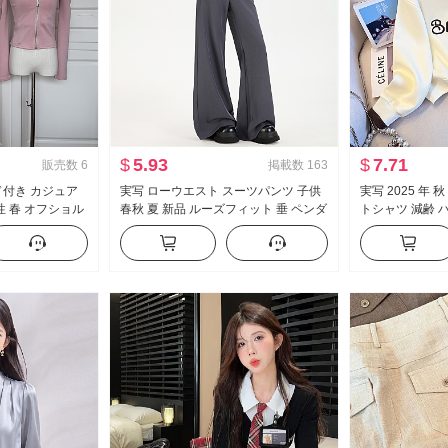
$
5.93
$
7.71
販売数
6
掲載数
163
 フード付き カジュア
実写 ローウエスト スーツパンツ 子供
実写 2025 年 
性 春 オフショル
春秋 夏 新品 ルーズフィット 垂 ペンダ
トシャツ 減齢 
ム スリーピース
ント 感 bf ルーズ カジュアル フレア ワ
ション ポロ襟 
イドパンツ
効果