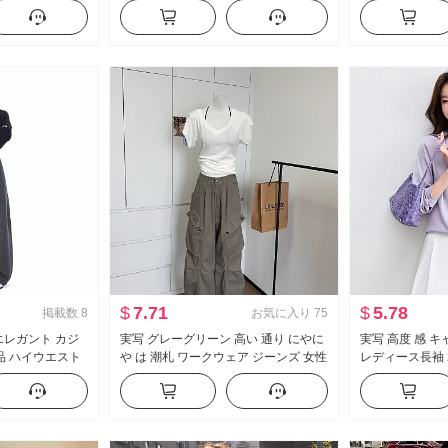
ツ レディーストッ
袖 レース ニット ブラウス キャミソー
イウエスト 垂 
ル
パンツ セット
$
7.71
$
5.78
掲載数
8
お気に入り
75
 エレガント カジ
実写 グレーグリーン 高い 通り にやに
実写 高度 感 
品 ハイウエスト
や は 潮札 ワークウェア ジーンズ 女性
レディース長袖 2
 リラックス 感
アメリカンスタイル ヴィンテージ ル
レガント キャリ
ーズフィット フロアレングス カジュ
アル ズボン