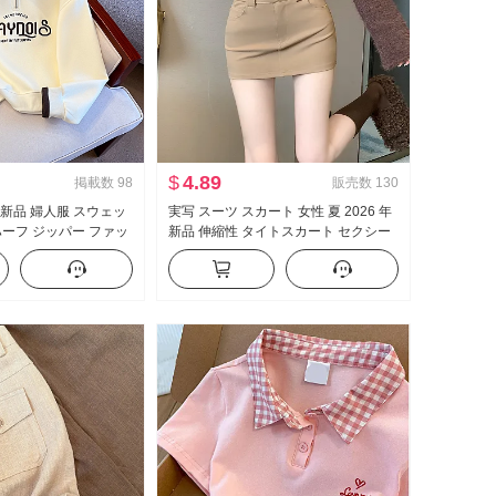
$
4.89
掲載数
98
販売数
130
秋 新品 婦人服 スウェッ
実写 スーツ スカート 女性 夏 2026 年
ハーフ ジッパー ファッ
新品 伸縮性 タイトスカート セクシー
カジュアル 万能 スリム
セクシースタイル ハイウエスト A字
ミニスカート