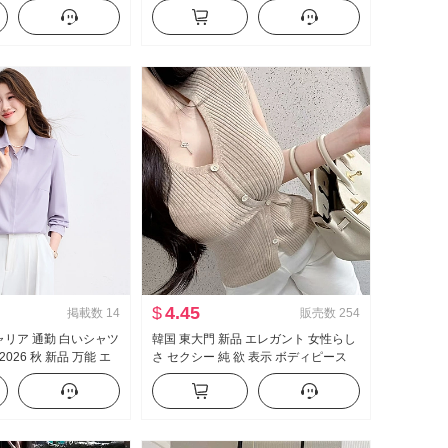
感 ワイド 脚 カジュアル
ン ケーキ ポンポン ベビーシャツ トッ
アップ
プス
$
4.45
掲載数
14
販売数
254
キャリア 通勤 白いシャツ
韓国 東大門 新品 エレガント 女性らし
026 秋 新品 万能 エ
さ セクシー 純 欲 表示 ボディピース
ア シャツ
側 系 バックル 半袖 ニット Tシャツ ト
ップス