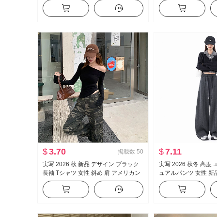
モデル ズボン スリムフィット 伸縮性
ル フリル 長袖 シャ
カジュアル ラッパ スラックス
プス
$
3.70
$
7.11
掲載数
50
実写 2026 秋 新品 デザイン ブラック
実写 2026 秋冬 高度
長袖 Tシャツ 女性 斜め 肩 アメリカン
ュアルパンツ 女性 新
スタイル セクシースタイル オフショ
ルーズフィット ルーズ
ルダー オフショルダー トップス
ワイドパンツ