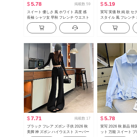
$
5.78
$
5.19
掲載数
59
スイート 優しさ 風 ホワイト 高度 感
実写 実価 秋 純 欲 
長袖 シャツ女 早秋 フレンチ ウエスト
スタイル 風 フレンチ
シェイプ スリム効果 トップス
長袖 Tシャツ 女性 フ
ェイプ トップス
$
7.71
$
5.78
掲載数
17
ブラック フレア ズボン 子供 2026 秋
実写 2026 秋 新品 
美脚 神 ズボン ハイウエスト スーパー
ット 万能 スイート 